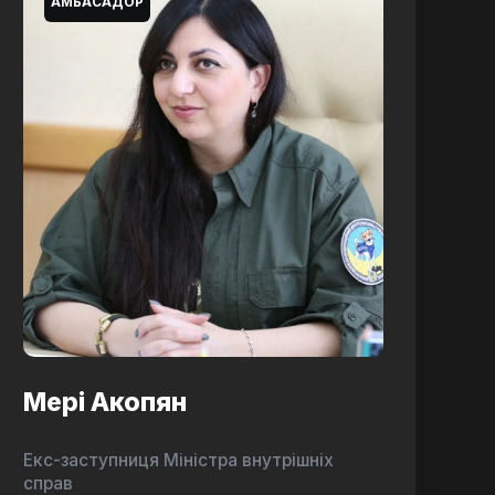
АМБАСАДОР
Мері Акопян
Екс-заступниця Міністра внутрішніх
справ