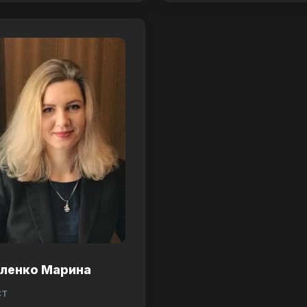
аленко Марина
ст