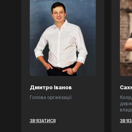
Дмитро Іванов
Сах
Голова організації
Коор
держ
влад
ЗВ’ЯЗАТИСЯ
ЗВ’Я