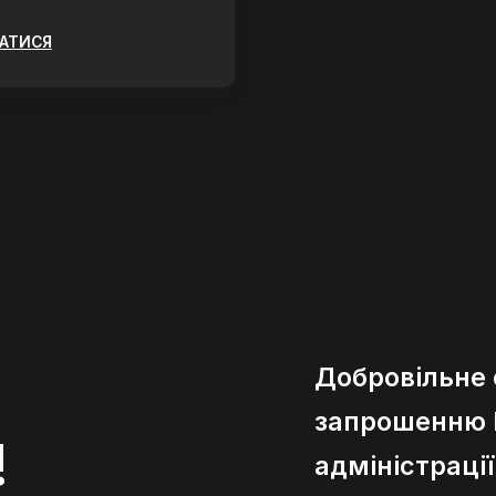
ЗАТИСЯ
Добровільне
запрошенню К
!
адміністраці