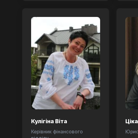
Кулігіна Віта
Цік
Керівник фінансового
Юри