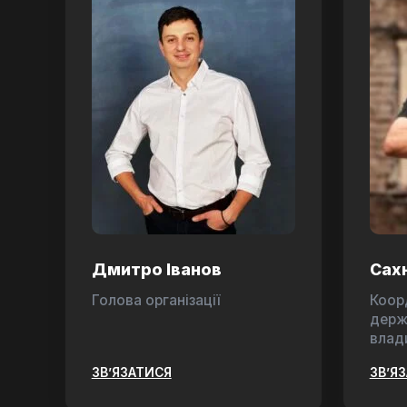
Дмитро Іванов
Сах
Голова організації
Коор
держ
влад
ЗВ’ЯЗАТИСЯ
ЗВ’Я