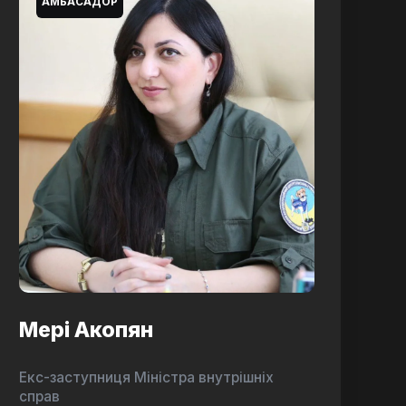
АМБАСАДОР
Мері Акопян
Екс-заступниця Міністра внутрішніх
справ