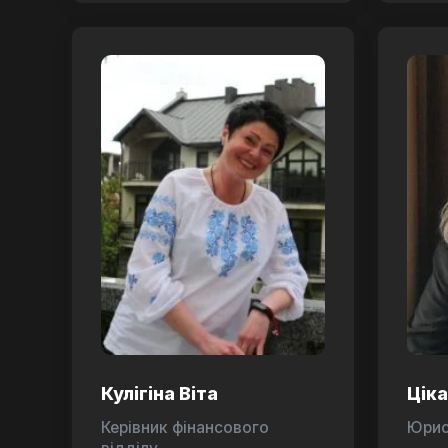
Кулігіна Віта
Цік
Керівник фінансового
Юри