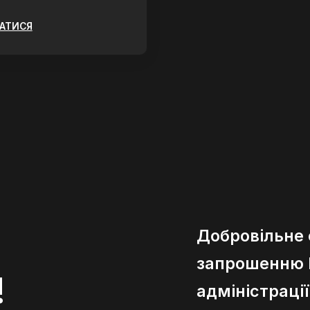
ЗАТИСЯ
Добровільне
запрошенню К
!
адміністраці