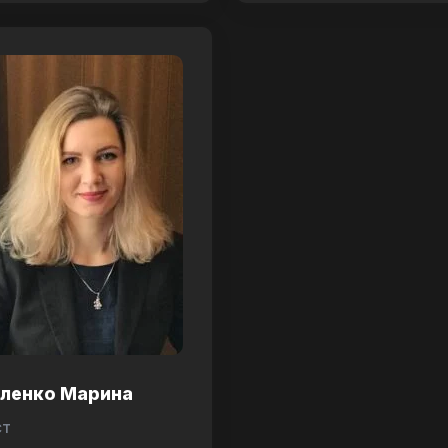
аленко Марина
ст