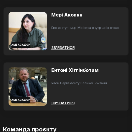
Мері Акопян
Екс-заступниця Міністра внутрішніх справ
АМБАСАДОР
ЗВ'ЯЗАТИСЯ
Ентоні Хіггінботам
член Парламенту Великої Британії
АМБАСАДОР
ЗВ'ЯЗАТИСЯ
Команда проєкту