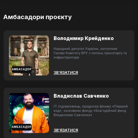
Амбасадори проєкту
Володимир Крейденко
Народний депутат України, заступник
Голови Комітету ВРУ з питань транспорту та
інфраструктури
АМБАСАДОР
ЗВ'ЯЗАТИСЯ
Владислав Савченко
ІТ підприємець, продюсер фільму «Перший
код», засновник фонду «Благодійний фонд
Владислава Савченка»
АМБАСАДОР
ЗВ'ЯЗАТИСЯ