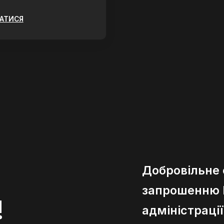
ЗАТИСЯ
Добровільне
запрошенню К
!
адміністраці