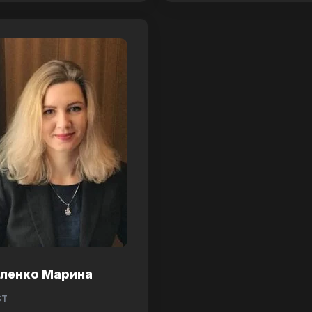
аленко Марина
ст