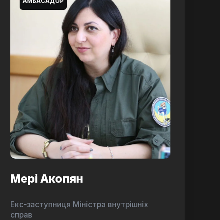
АМБАСАДОР
Мері Акопян
Екс-заступниця Міністра внутрішніх
справ