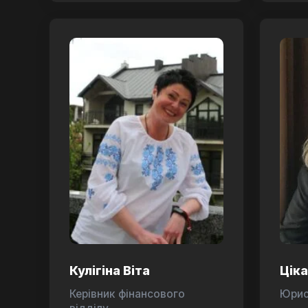
Кулігіна Віта
Цік
Керівник фінансового
Юри