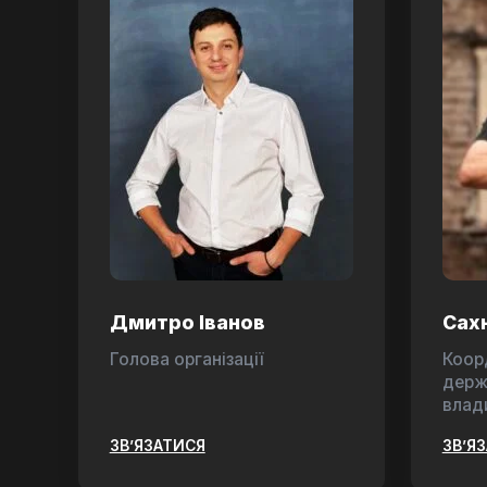
Дмитро Іванов
Сах
Голова організації
Коор
держ
влад
ЗВ’ЯЗАТИСЯ
ЗВ’Я