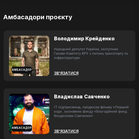
Амбасадори проєкту
Володимир Крейденко
Народний депутат України, заступник
Голови Комітету ВРУ з питань транспорту та
інфраструктури
АМБАСАДОР
ЗВ'ЯЗАТИСЯ
Владислав Савченко
ІТ підприємець, продюсер фільму «Перший
код», засновник фонду «Благодійний фонд
Владислава Савченка»
АМБАСАДОР
ЗВ'ЯЗАТИСЯ