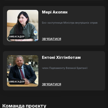
Мері Акопян
Екс-заступниця Міністра внутрішніх справ
АМБАСАДОР
ЗВ'ЯЗАТИСЯ
Ентоні Хіггінботам
член Парламенту Великої Британії
АМБАСАДОР
ЗВ'ЯЗАТИСЯ
Команда проєкту