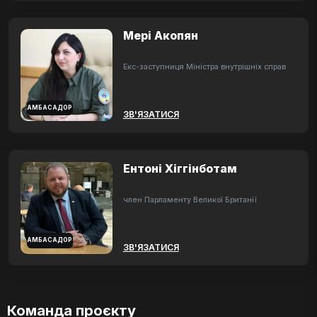
Мері Акопян
Екс-заступниця Міністра внутрішніх справ
АМБАСАДОР
ЗВ'ЯЗАТИСЯ
Ентоні Хіггінботам
член Парламенту Великої Британії
АМБАСАДОР
ЗВ'ЯЗАТИСЯ
Команда проєкту