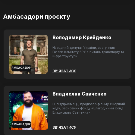
Амбасадори проєкту
Володимир Крейденко
Народний депутат України, заступник
Голови Комітету ВРУ з питань транспорту та
інфраструктури
АМБАСАДОР
ЗВ'ЯЗАТИСЯ
Владислав Савченко
ІТ підприємець, продюсер фільму «Перший
код», засновник фонду «Благодійний фонд
Владислава Савченка»
АМБАСАДОР
ЗВ'ЯЗАТИСЯ