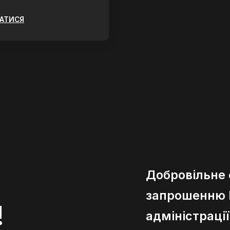
ЗАТИСЯ
Добровільне
запрошенню К
!
адміністраці