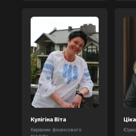
Кулігіна Віта
Цік
Керівник фінансового
Юри