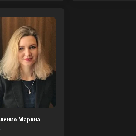
аленко Марина
ст