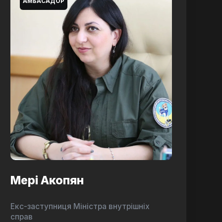
АМБАСАДОР
Мері Акопян
Екс-заступниця Міністра внутрішніх
справ