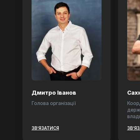
Дмитро Іванов
Сах
Голова організації
Коор
держ
влад
ЗВ’ЯЗАТИСЯ
ЗВ’Я