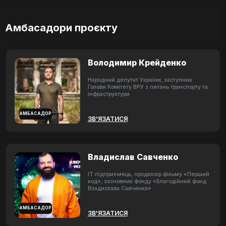
Амбасадори проєкту
Володимир Крейденко
Народний депутат України, заступник
Голови Комітету ВРУ з питань транспорту та
інфраструктури
АМБАСАДОР
ЗВ'ЯЗАТИСЯ
Владислав Савченко
ІТ підприємець, продюсер фільму «Перший
код», засновник фонду «Благодійний фонд
Владислава Савченка»
АМБАСАДОР
ЗВ'ЯЗАТИСЯ