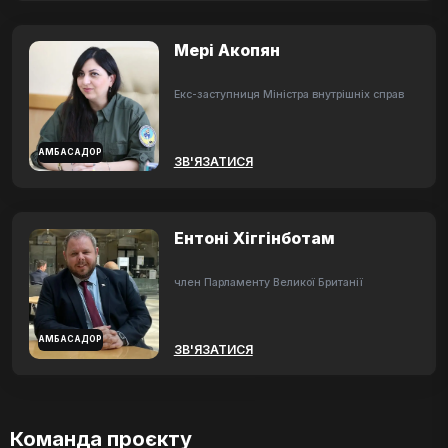
Мері Акопян
Екс-заступниця Міністра внутрішніх справ
АМБАСАДОР
ЗВ'ЯЗАТИСЯ
Ентоні Хіггінботам
член Парламенту Великої Британії
АМБАСАДОР
ЗВ'ЯЗАТИСЯ
Команда проєкту