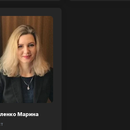
аленко Марина
ст