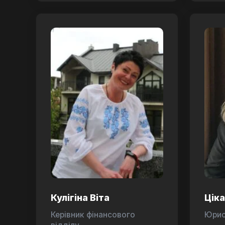
Кулігіна Віта
Цік
Керівник фінансового
Юри