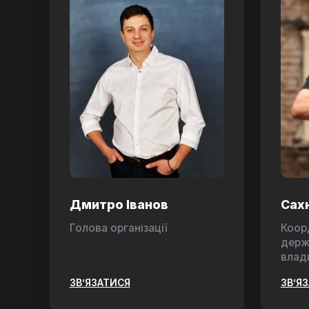
Дмитро Іванов
Сах
Голова організації
Коор
держ
влад
ЗВ’ЯЗАТИСЯ
ЗВ’Я