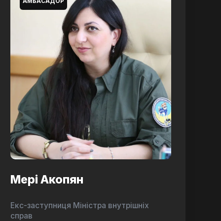
АМБАСАДОР
Мері Акопян
Екс-заступниця Міністра внутрішніх
справ