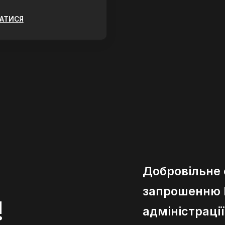
ЗАТИСЯ
Добровільне
запрошенню К
!
адміністраці