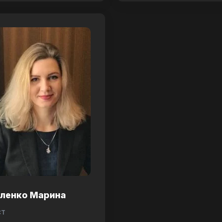
аленко Марина
ст