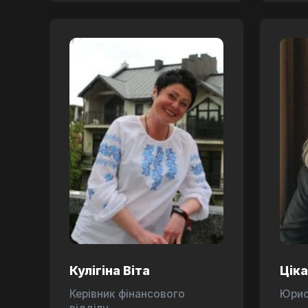
Кулігіна Віта
Цік
Керівник фінансового
Юри