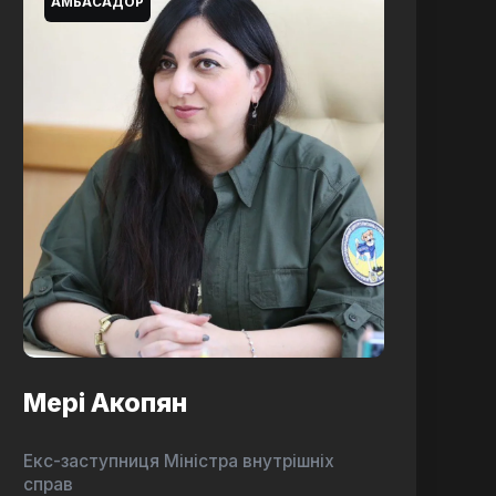
АМБАСАДОР
Мері Акопян
Екс-заступниця Міністра внутрішніх
справ