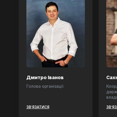
Дмитро Іванов
Сах
Голова організації
Коор
держ
влад
ЗВ’ЯЗАТИСЯ
ЗВ’Я