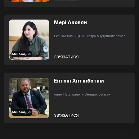
Мері Акопян
Екс-заступниця Міністра внутрішніх справ
АМБАСАДОР
ЗВ'ЯЗАТИСЯ
Ентоні Хіггінботам
член Парламенту Великої Британії
АМБАСАДОР
ЗВ'ЯЗАТИСЯ