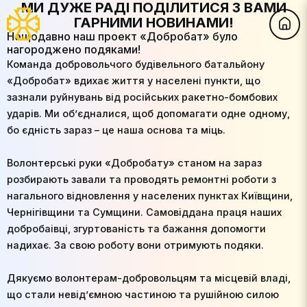
МИ ДУЖЕ РАДІ ПОДІЛИТИСЯ З ВАМИ
ГАРНИМИ НОВИНАМИ!
Нещодавно наш проект «Добробат» було
нагороджено подяками!
Команда добровольчого будівельного батальйону
«Добробат» вдихає життя у населені пункти, що
зазнали руйнувань від російських ракетно-бомбових
ударів. Ми об’єдналися, щоб допомагати одне одному,
бо єдність зараз – це наша основа та міць.
Волонтерські руки «Добробату» станом на зараз
розбирають завали та проводять ремонтні роботи з
нагального відновлення у населених пунктах Київщини,
Чернігівщини та Сумщини. Самовіддана праця наших
добробаівці, згуртованість та бажання допомогти
надихає. За свою роботу вони отримують подяки.
Дякуємо волонтерам-добровольцям та місцевій владі,
що стали невід’ємною частиною та рушійною силою