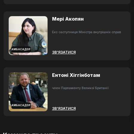
Мері Акопян
Екс-заступниця Міністра внутрішніх справ
АМБАСАДОР
ЗВ'ЯЗАТИСЯ
Ентоні Хіггінботам
член Парламенту Великої Британії
АМБАСАДОР
ЗВ'ЯЗАТИСЯ