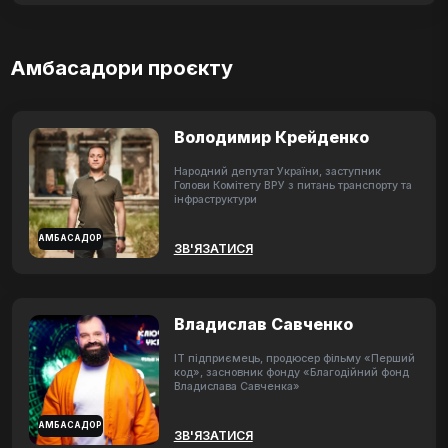
Амбасадори проєкту
Володимир Крейденко
Народний депутат України, заступник
Голови Комітету ВРУ з питань транспорту та
інфраструктури
АМБАСАДОР
ЗВ'ЯЗАТИСЯ
Владислав Савченко
ІТ підприємець, продюсер фільму «Перший
код», засновник фонду «Благодійний фонд
Владислава Савченка»
АМБАСАДОР
ЗВ'ЯЗАТИСЯ