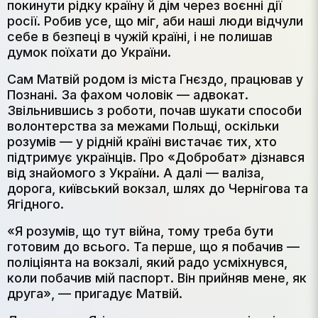
покинути рідку країну й дім через воєнні дії
росії. Робив усе, що міг, аби наші люди відчули
себе в безпеці в чужій країні, і не полишав
думок поїхати до України.
Сам Матвій родом із міста Гнєздо, працював у
Познані. За фахом чоловік — адвокат.
Звільнившись з роботи, почав шукати способи
волонтерства за межами Польщі, оскільки
розумів — у рідній країні вистачає тих, хто
підтримує українців. Про «Добробат» дізнався
від знайомого з України. А далі — валіза,
дорога, київський вокзал, шлях до Чернігова та
Ягідного.
«Я розумів, що тут війна, тому треба бути
готовим до всього. Та перше, що я побачив —
поліціянта на вокзалі, який радо усміхнувся,
коли побачив мій паспорт. Він прийняв мене, як
друга», — пригадує Матвій.