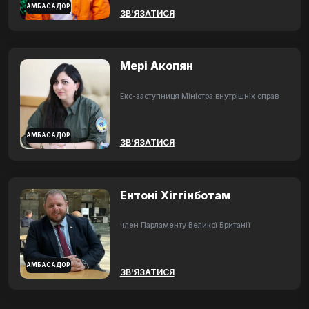
АМБАСАДОР
ЗВ'ЯЗАТИСЯ
Мері Акопян
Екс-заступниця Міністра внутрішніх справ
АМБАСАДОР
ЗВ'ЯЗАТИСЯ
Ентоні Хіггінботам
член Парламенту Великої Британії
АМБАСАДОР
ЗВ'ЯЗАТИСЯ