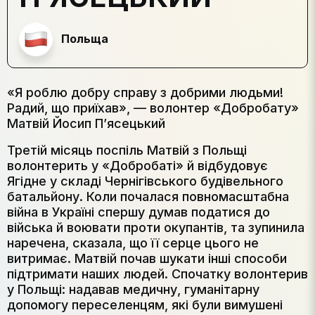
Польща
«Я роблю добру справу з добрими людьми!
Радий, що приїхав», — волонтер «Добробату»
Матвій Йосип П’ясецький
Третій місяць поспіль Матвій з Польщі
волонтерить у «Добробаті» й відбудовує
Ягідне у складі Чернігівського будівельного
батальйону. Коли почалася повномасштабна
війна в Україні спершу думав податися до
війська й воювати проти окупантів, та зупинила
наречена, сказала, що її серце цього не
витримає. Матвій почав шукати інші способи
підтримати наших людей. Спочатку волонтерив
у Польщі: надавав медичну, гуманітарну
допомогу переселенцям, які були вимушені