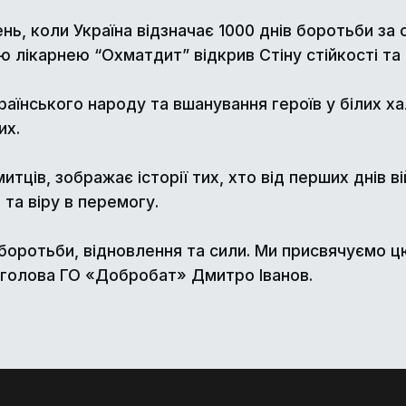
ень, коли Україна відзначає 1000 днів боротьби за
 лікарнею “Охматдит” відкрив Стіну стійкості та 
аїнського народу та вшанування героїв у білих хал
их.
митців, зображає історії тих, хто від перших днів в
 та віру в перемогу.
в боротьби, відновлення та сили. Ми присвячуємо ц
в голова ГО «Добробат» Дмитро Іванов.