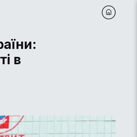
раїни:
ті в