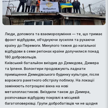
Люди, допомога та взаєморозуміння — те, що тримає
фронт відбудови, об’єднуючи зусилля та рухаючи
країну до Перемоги. Минулого тижня до нагальної
відбудови в семи регіонах країни долучилися понад
180 добровольців.
Київський батальйон виїздив до Демидова, Димера
та Ірпеня. Волонтери продовжують ладнати
приміщення Демидівського будинку культури, після
ворожого ракетного обстрілу поблизу. На локації
замінюють потрощені вікна на нові
металопластикові. Виїздили також до Димера,
розпочавши відбудову покрівлі в місцевій
багатоповерхівці. Групи добробатівців чи не щодня