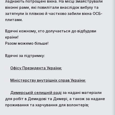
ладнають потрощені вікна. На місці змайстрували
віконні рами, які повилітали внаслідок вибуху та
затягнули їх плівкою й частково забили вікна ОСБ-
плитами.
Вдячні кожному, хто долучається до відбудови
країни!
Разом можемо більше!
Вдячні за підтримку:
Офісу Президента України
;
Міністерству внутрішніх справ України;
Димерській селищній раді
за надані матеріали
для робіт в Демидові та Димері, а також за надане
проживання та харчування для волонтерів;