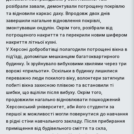
розібрали завали, демонтували потрощену покрівлю
та відновили каркас даху. Впродовж двох днів
завершили нагальне відновлення покрівлі,
змонтувавши ондулін. Окрім того, розібрали від
потрощеного накриття та перекрили новим шифером
накриття літньої кухні.
У Херсоні добробатівці полагодили потрощені вікна в
під’їзді, допомігши мешканцям багатоквартирного
будинку. Їх зруйнувало вибуховими хвилями через три
ворожі «прильоти». Оскільки в будинку лишилися
переважно люди похилого віку, волонтери затягнули
побиті вікна захисною плівкою та встановили ті
шибки, що вціліли після вибуху. Окрім того,
продовжили нагально відновлювати пошкоджений
Херсонський університет, аби його студенти за
першої ж можливості могли повернутися до навчання
в рідні стіни навчального закладу. Після прибирання
приміщення від будівельного сміття та скла,