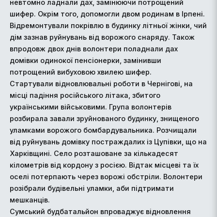
невтомно ладнали дах, замінюючи потрощений
шифер. Окрім того, допомогли двом родинам в Ірпені.
Відремонтували покрівлю в будинку літньої жінки, чий
дім зазнав руйнувань від ворожого снаряду. Також
впродовж двох днів волонтери поладнали дах
домівки одинокої пенсіонерки, замінивши
потрощений вибуховою хвилею шифер.
Стартували відновлювальні роботи в Чернігові, на
місці падіння російського літака, збитого
українськими військовими. Група волонтерів
розбирала завали зруйнованого будинку, знищеного
уламками ворожого бомбардувальника. Розчищали
від руйнувань домівку постраждалих із Цупівки, що на
Харківщині. Село розташоване за кількадесят
кілометрів від кордону з росією. Відтак місцеві та їх
оселі потерпають через ворожі обстріли. Волонтери
розібрали будівельні уламки, аби підтримати
мешканців.
Сумський будбатальйон впроваджує відновлення