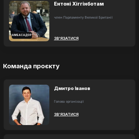
Ентоні Хіггінботам
член Парламенту Великої Британії
АМБАСАДОР
ЗВ'ЯЗАТИСЯ
Команда проєкту
Дмитро Іванов
Голова організації
ЗВ’ЯЗАТИСЯ