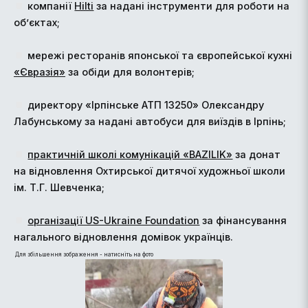
компанії
Hilti
за надані інструменти для роботи на
об’єктах;
мережі ресторанів японської та європейської кухні
«Євразія»
за обіди для волонтерів;
директору «Ірпінське АТП 13250» Олександру
Лабунському за надані автобуси для виїздів в Ірпінь;
практичній школі комунікацій «BAZILIK»
за донат
на відновлення Охтирської дитячої художньої школи
ім. Т.Г. Шевченка;
організації US-Ukraine Foundation
за фінансування
нагального відновлення домівок українців.
Для збільшення зображення - натисніть на фото