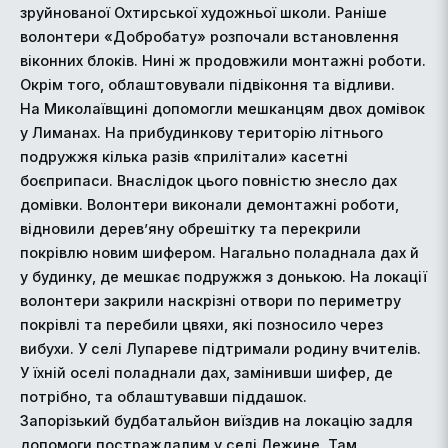
зруйнованої Охтирської художньої школи. Раніше
волонтери «Добробату» розпочали встановлення
віконних блоків. Нині ж продовжили монтажні роботи.
Окрім того, облаштовували підвіконня та відливи.
На Миколаївщині допомогли мешканцям двох домівок
у Лиманах. На прибудинкову територію літнього
подружжя кілька разів «прилітали» касетні
боєприпаси. Внаслідок цього повністю знесло дах
домівки. Волонтери виконали демонтажні роботи,
відновили дерев’яну обрешітку та перекрили
покрівлю новим шифером. Нагально поладнала дах й
у будинку, де мешкає подружжя з донькою. На локації
волонтери закрили наскрізні отвори по периметру
покрівлі та перебили цвяхи, які позносило через
вибухи. У селі Лупареве підтримали родину вчителів.
У їхній оселі поладнали дах, замінивши шифер, де
потрібно, та облаштувавши піддашок.
Запорізький будбатальйон виїздив на локацію задля
допомоги постраждалим у селі Лежине. Там