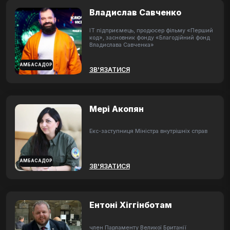
Владислав Савченко
ІТ підприємець, продюсер фільму «Перший
код», засновник фонду «Благодійний фонд
Владислава Савченка»
АМБАСАДОР
ЗВ'ЯЗАТИСЯ
Мері Акопян
Екс-заступниця Міністра внутрішніх справ
АМБАСАДОР
ЗВ'ЯЗАТИСЯ
Ентоні Хіггінботам
член Парламенту Великої Британії