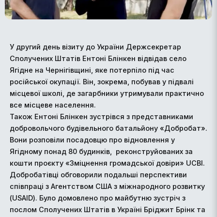
У другий день візиту до України Держсекретар
Сполучених Штатів Ентоні Блінкен відвідав село
Ягідне на Чернігівщині, яке потерпіло під час
російської окупації. Він, зокрема, побував у підвалі
місцевої школі, де загарбники утримували практично
все місцеве населення.
Також Ентоні Блінкен зустрівся з представниками
добровольчого будівельного батальйону «Добробат».
Вони розповіли посадовцю про відновлення у
Ягідному понад 80 будинків, реконструйованих за
кошти проєкту «Зміцнення громадської довіри» UCBI.
Добробатівці обговорили подальші перспективи
співпраці з Агентством США з міжнародного розвитку
(USAID). Було домовлено про майбутню зустріч з
послом Сполучених Штатів в Україні Бріджит Брінк та