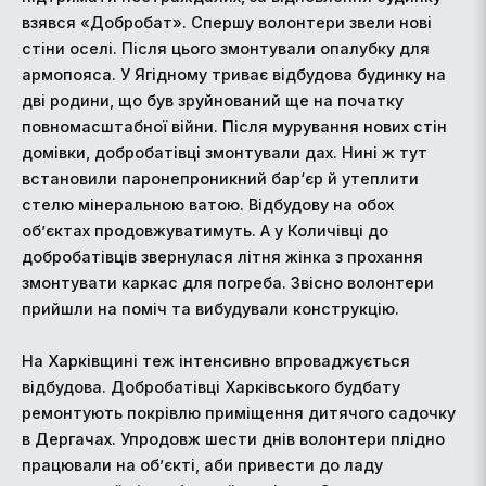
взявся «Добробат». Спершу волонтери звели нові
стіни оселі. Після цього змонтували опалубку для
армопояса. У Ягідному триває відбудова будинку на
дві родини, що був зруйнований ще на початку
повномасштабної війни. Після мурування нових стін
домівки, добробатівці змонтували дах. Нині ж тут
встановили паронепроникний бар‘єр й утеплити
стелю мінеральною ватою. Відбудову на обох
об’єктах продовжуватимуть. А у Количівці до
добробатівців звернулася літня жінка з прохання
змонтувати каркас для погреба. Звісно волонтери
прийшли на поміч та вибудували конструкцію.
На Харківщині теж інтенсивно впроваджується
відбудова. Добробатівці Харківського будбату
ремонтують покрівлю приміщення дитячого садочку
в Дергачах. Упродовж шести днів волонтери плідно
працювали на об’єкті, аби привести до ладу