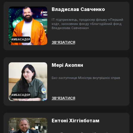
Владислав Савченко
ІТ підприємець, продюсер фільму «Перший
код», засновник фонду «Благодійний фонд
Владислава Савченка»
АМБАСАДОР
ЗВ'ЯЗАТИСЯ
Мері Акопян
Екс-заступниця Міністра внутрішніх справ
АМБАСАДОР
ЗВ'ЯЗАТИСЯ
Ентоні Хіггінботам