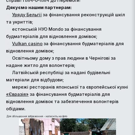
справі! Пліч-о-пліч до Перемоги!
Дякуємо нашим партнерам:
Уряду Бельгії
за фінансування реконструкцій шкіл
та укриттів;
естонській НУО Mondo за фінансування
будматеріалів для відновлення домівок;
Vulkan casino
за фінансування будматеріалів для
відновлення домівок;
Освітньому дому з прав людини в Чернігові за
надане житло для волонтерів;
Латвійській республіці за надані будівельні
матеріали для відбудови;
мережі ресторанів японської та європейської кухні
«Євразія»
за фінансування будматеріалів для
відновлення домівок та забезпечення волонтерів
обідами.
Для збільшення зображення - натисніть на фото