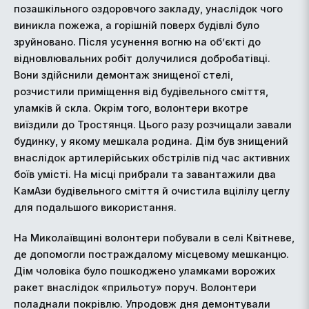
позашкільного оздоровчого закладу, унаслідок чого
виникла пожежа, а горішній поверх будівлі було
зруйновано. Після усунення вогню на об’єкті до
відновлювальних робіт долучилися добробатівці.
Вони здійснили демонтаж знищеної стелі,
розчистили приміщення від будівельного сміття,
уламків й скла. Окрім того, волонтери вкотре
виїздили до Тростянця. Цього разу розчищали завали
будинку, у якому мешкала родина. Дім був знищений
внаслідок артилерійських обстрілів під час активних
боїв умісті. На місці прибрали та завантажили два
КамАзи будівельного сміття й очистила вцілілу цеглу
для подальшого використання.
На Миколаївщині волонтери побували в селі Квітневе,
де допомогли постраждалому місцевому мешканцю.
Дім чоловіка було пошкоджено уламками ворожих
ракет внаслідок «прильоту» поруч. Волонтери
поладнали покрівлю. Упродовж дня демонтували