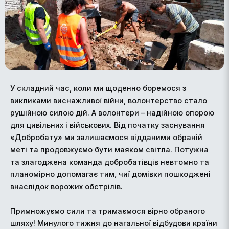
У складний час, коли ми щоденно боремося з
викликами виснажливої війни, волонтерство стало
рушійною силою дій. А волонтери – надійною опорою
для цивільних і військових. Від початку заснування
«Добробату» ми залишаємося відданими обраній
меті та продовжуємо бути маяком світла. Потужна
та злагоджена команда добробатівців невтомно та
планомірно допомагає тим, чиї домівки пошкоджені
внаслідок ворожих обстрілів.
Примножуємо сили та тримаємося вірно обраного
шляху! Минулого тижня до нагальної відбудови країни