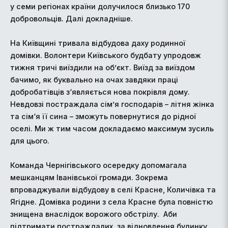
у семи регіонах країни долучилося близько 170
добровольців. Далі докладніше.
На Київщині тривала відбудова даху родинної
домівки. Волонтери Київського будбату упродовж
тижня тричі виїздили на об’єкт. Виїзд за виїздом
бачимо, як буквально на очах завдяки праці
добробатівців з‘являється нова покрівля дому.
Невдовзі постраждала сім’я господарів – літня жінка
та сім‘я її сина – зможуть повернутися до рідної
оселі. Ми ж тим часом докладаємо максимум зусиль
для цього.
Команда Чернігівського осередку допомагала
мешканцям Іванівської громади. Зокрема
впроваджували відбудову в селі Красне, Количівка та
Ягідне. Домівка родини з села Красне була повністю
знищена внаслідок ворожого обстрілу. Аби
підтримати постраждалих, за відновлення будинку