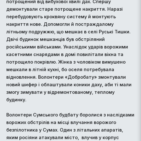
потрощений від вибухової хвилі дах. Спершу
демонтували старе потрощене накриття. Наразі
перебудовують кроквяну систему й монтують
накриття нове. Допомогли й постраждалому
літньому подружжю, що мешкає в селі Руські Тишки.
Двічі будинок мешканців був обстріляний
російськими військами. Унаслідок ударів ворожими
касетними снарядами в домі повилітали вікна та
потрощило покрівлю. Жінка з чоловіком вимушено
мешкали в літній кухні, бо оселя потребувала
відновлення. Волонтери «Добробату» змонтували
новий шифер і облаштували коники даху, аби ті мали
змогу зимувати у відремонтованому, теплому
будинку.
Волонтери Сумського будбату боролися з наслідками
ворожих обстрілів на місці влучання ворожого
безпілотника у Сумах. Один з літальних апаратів,
яким росіяни атакували місто, влучив у корпус