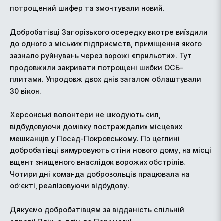
потрощений шифер та змонтували новий.
Добробатівці Запорізького осередку вкотре виїздили
до одного з міських підприємств, приміщення якого
зазнало руйнувань через ворожі «прильоти». Тут
продовжили закривати потрощені шибки ОСБ-
плитами. Упродовж двох днів загалом облаштували
30 вікон.
Херсонські волонтери не шкодують сил,
відбудовуючи домівку постраждалих місцевих
мешканців у Посад-Покровському. По цеглині
добробатівці вимуровують стіни нового дому, на місці
вщент знищеного внаслідок ворожих обстрілів.
Чотири дні команда добровольців працювала на
об’єкті, реалізовуючи відбудову.
Дякуємо добробатівцям за відданість спільній