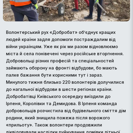
Волонтерський рух «Добробат» об’єднує кращих
людей країни задля допомоги постраждалим від
війни українцям. Уже як рік ми разом відновлюємо
міста й села понівечені через російське вторгнення.
Добровольці різних професій та спеціальностей
займають оборону на фронті відбудови, бо мають
палке бажання бути корисними тут і зараз.
Минулого тижня близько 220 волонтерів долучилися
до нагальної відбудови в шести регіонах країни.
Добробатівці Київського осередку виїздили до
Ірпеня, Королівки та Демидова. В Ірпеня команда
добровольців розчистила від будівельного сміття дім
родини, який знищила пожежа після ворожого
«прильоту». Також волонтери продовжили
ліквідовували наслідки руйнування домівки літньої