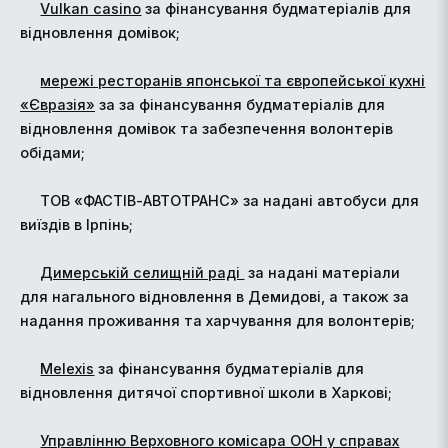
Vulkan casino
за фінансування будматеріалів для
відновлення домівок;
мережі ресторанів японської та європейської кухні
«Євразія»
за за фінансування будматеріалів для
відновлення домівок та забезпечення волонтерів
обідами;
ТОВ «ФАСТІВ-АВТОТРАНС» за надані автобуси для
виїздів в Ірпінь;
Димерській селищній раді
за надані матеріали
для нагального відновлення в Демидові, а також за
надання проживання та харчування для волонтерів;
Melexis
за фінансування будматеріалів для
відновлення дитячої спортивної школи в Харкові;
Управлінню Верховного комісара ООН у справах