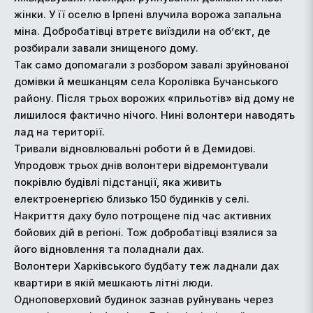
жінки. У її оселю в Ірпені влучила ворожа запальна
міна. Добробатівці втретє виїздили на об’єкт, де
розбирали завали знищеного дому.
Так само допомагали з розбором завалі зруйнованої
домівки й мешканцям села Королівка Бучанського
району. Після трьох ворожих «прильотів» від дому не
лишилося фактично нічого. Нині волонтери наводять
лад на території.
Тривали відновлювальні роботи й в Демидові.
Упродовж трьох днів волонтери відремонтували
покрівлю будівлі підстанції, яка живить
електроенергією близько 150 будинків у селі.
Накриття даху було потрощене під час активних
бойових дій в регіоні. Тож добробатівці взялися за
його відновлення та поладнали дах.
Волонтери Харківського будбату теж ладнали дах
квартири в якій мешкають літні люди.
Одноповерховий будинок зазнав руйнувань через