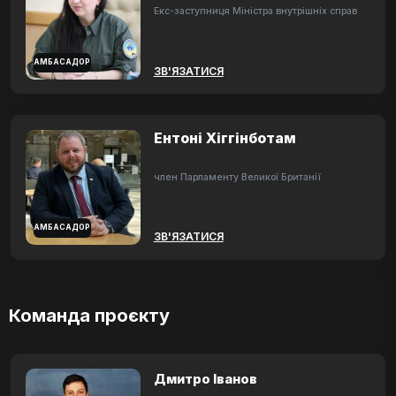
Екс-заступниця Міністра внутрішніх справ
АМБАСАДОР
ЗВ'ЯЗАТИСЯ
Ентоні Хіггінботам
член Парламенту Великої Британії
АМБАСАДОР
ЗВ'ЯЗАТИСЯ
Команда проєкту
Дмитро Іванов