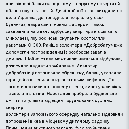
нові віконні блоки на першому та другому поверхах й
облаштовують третій. Двічі добробатівці виїздили до
села Українка, де поладнали покрівлю у двох
будинках, накривши її новим шифером. Також
завершили нагальну відбудову квартири в домівці в
Миколаєві, яку російські окупанти обстріляли
ракетами С-300. Раніше волонтери «Добробату» вже
допомогли постраждалим із розбором завалів
домівки. Щойно стала можливою нагальна відбудова,
розпочали ладнати зруйноване. У квартирі
добробатівці встановили обрешітку, балки, утеплили
горище й застелили покрівлю новим шифером. До
того ж відновили потрощену стелю, змонтували вікна
та звели дві стіни. Наостанок прибрали будівельне
сміття та уламки від вщент зруйнованих сусідніх
квартир.
Волонтери Запорізького осередку нагально відновили
потрощені вікна в місцевому дитячому садочку.
Приміщення виховного закладу було зруйноване