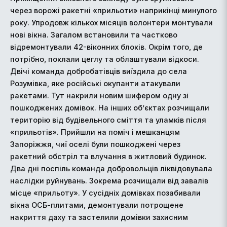
через ворожі ракетні «прильоти» наприкінці минулого
року. Упродовж кількох місяців волонтери монтували
нові вікна. Загалом встановили та частково
відремонтували 42-віконних блоків. Окрім того, де
потрібно, поклали цеглу та облаштували відкоси.
Двічі команда добробатівців виїздила до села
Розумівка, яке російські окупанти атакували
ракетами. Тут накрили новим шифером одну зі
пошкоджених домівок. На інших об’єктах розчищали
територію від будівельного сміття та уламків після
«прильотів». Прийшли на поміч і мешканцям
Запоріжжя, чиї оселі були пошкоджені через
ракетний обстріл та влучання в житловий будинок.
Два дні поспіль команда добровольців ліквідовувала
наслідки руйнувань. Зокрема розчищали від завалів
місце «прильоту». У сусідніх домівках позабивали
вікна ОСБ-плитами, демонтували потрощене
накриття даху та застелили домівки захисним