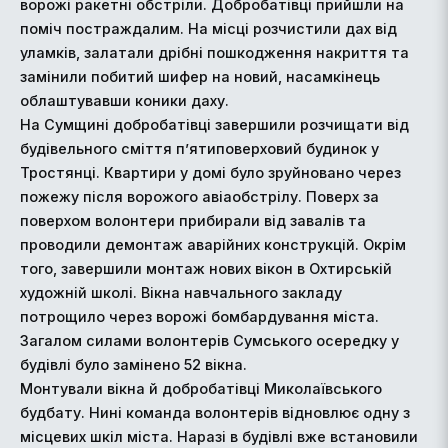
ворожі ракетні обстріли. Добробатівці прийшли на
поміч постраждалим. На місці розчистили дах від
уламків, залатали дрібні пошкодження накриття та
замінили побитий шифер на новий, насамкінець
облаштувавши коники даху.
На Сумщині добробатівці завершили розчищати від
будівельного сміття п’ятиповерховий будинок у
Тростянці. Квартири у домі було зруйновано через
пожежу після ворожого авіаобстрілу. Поверх за
поверхом волонтери прибирали від завалів та
проводили демонтаж аварійних конструкцій. Окрім
того, завершили монтаж нових вікон в Охтирській
художній школі. Вікна навчального закладу
потрощило через ворожі бомбардування міста.
Загалом силами волонтерів Сумського осередку у
будівлі було замінено 52 вікна.
Монтували вікна й добробатівці Миколаївського
будбату. Нині команда волонтерів відновлює одну з
місцевих шкіл міста. Наразі в будівлі вже встановили