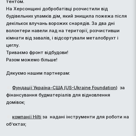
тентом.
На Херсонщині добробатівці розчистили від
будівельних уламків дім, який знищила пожежа після
декількох влучань ворожих снарядів. За два дні
волонтери навели лад на території, розчистивши
кімнати від завалів, і відсортували металобрухт і
цеглу.
Триваємо фронт відбудови!
Разом можемо більше!
Дякуємо нашим партнерам:
Фундації Україна-США (US-Ukraine Foundation)
за
фінансування будматеріалів для відновлення
домівок;
компанії Hilti
за надані інструменти для роботи на
об’єктах;