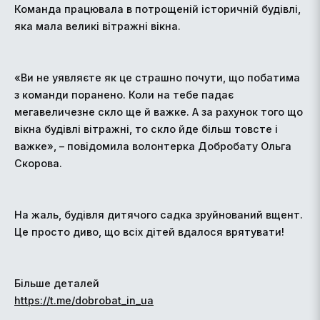
Команда працювала в потрощеній історичній будівлі,
яка мала великі вітражні вікна.
«Ви не уявляєте як це страшно почути, що побатима
з команди поранено. Коли на тебе падає
мегавеличезне скло ще й важке. А за рахунок того що
вікна будівлі вітражні, то скло йде більш товсте і
важке», – повідомила волонтерка Добробату Ольга
Скорова.
На жаль, будівля дитячого садка зруйнований вщент.
Це просто диво, що всіх дітей вдалося врятувати!
Більше деталей
https://t.me/dobrobat_in_ua