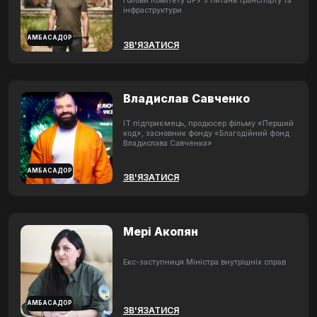
Голови Комітету ВРУ з питань транспорту та
інфраструктури
АМБАСАДОР
ЗВ'ЯЗАТИСЯ
Владислав Савченко
ІТ підприємець, продюсер фільму «Перший
код», засновник фонду «Благодійний фонд
Владислава Савченка»
АМБАСАДОР
ЗВ'ЯЗАТИСЯ
Мері Акопян
Екс-заступниця Міністра внутрішніх справ
АМБАСАДОР
ЗВ'ЯЗАТИСЯ