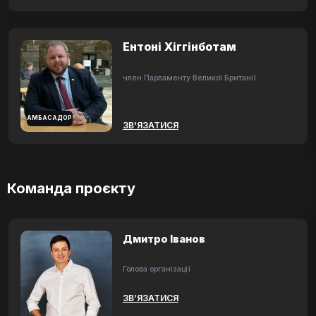
Ентоні Хіггінботам
член Парламенту Великої Британії
АМБАСАДОР
ЗВ'ЯЗАТИСЯ
Команда проєкту
Дмитро Іванов
Голова організації
ЗВ’ЯЗАТИСЯ