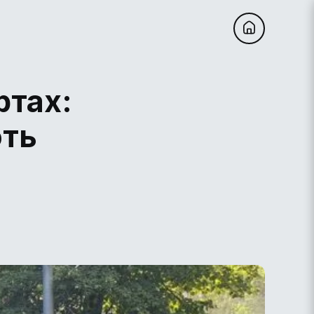
ртах:
ють