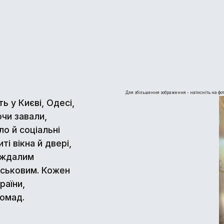
Для збільшення зображення - натисніть на фот
 у Києві, Одесі,
чи завали,
о й соціальні
ті вікна й двері,
аждалим
йськовим. Кожен
раїни,
ромад.