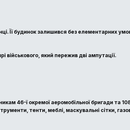
ці. Її будинок залишився без елементарних умов
і військового, який пережив дві ампутації.
икам 46-ї окремої аеромобільної бригади та 108
рументи, тенти, меблі, маскувальні сітки, газов