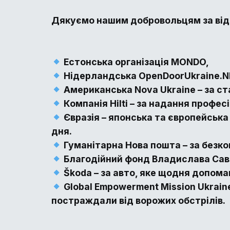
Дякуємо нашим добровольцям за відд
Естонська організація MONDO,
Нідерландська OpenDoorUkraine.N
Американська Nova Ukraine – за стал
Компанія Hilti – за надання профес
Євразія – японська та європейська 
дня.
Гуманітарна Нова пошта – за безко
Благодійний фонд Владислава Савче
Škoda – за авто, яке щодня допома
Global Empowerment Mission Ukraine 
постраждали від ворожих обстрілів.