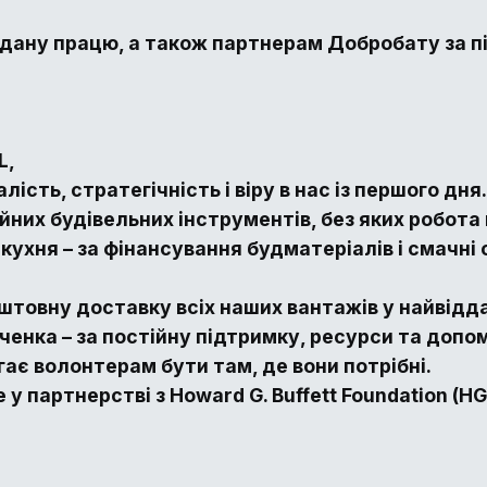
ану працю, а також партнерам Добробату за пі
L,
ість, стратегічність і віру в нас із першого дня
ійних будівельних інструментів, без яких робот
кухня – за фінансування будматеріалів і смачні
штовну доставку всіх наших вантажів у найвідда
нка – за постійну підтримку, ресурси та допом
гає волонтерам бути там, де вони потрібні.
у партнерстві з Howard G. Buffett Foundation (HGB