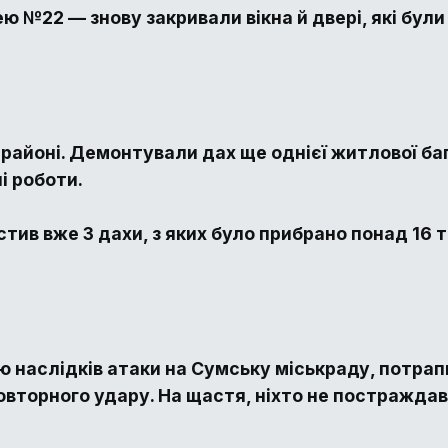
ею №22 — знову закривали вікна й двері, які бул
айоні. Демонтували дах ще однієї житлової баг
і роботи.
тив вже 3 дахи, з яких було прибрано понад 16 
ю наслідків атаки на Сумську міськраду, потрап
овторного удару. На щастя, ніхто не постражда