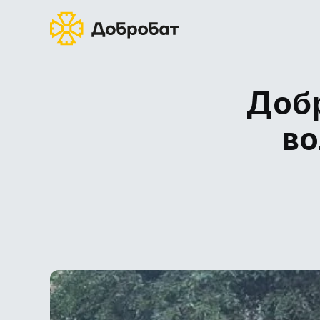
Добр
во