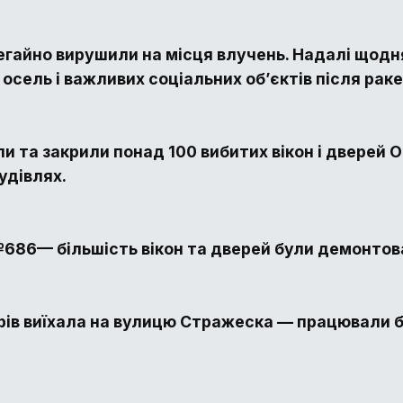
егайно вирушили на місця влучень. Надалі щодня
 осель і важливих соціальних об’єктів після раке
 та закрили понад 100 вибитих вікон і дверей 
удівлях.
686— більшість вікон та дверей були демонтова
рів виїхала на вулицю Стражеска — працювали б