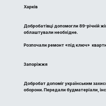
Харків
Добробатівці допомогли 89-річній жін
облаштували необхідне.
Розпочали ремонт «під ключ» квартир
Запоріжжя
Добробат допоміг українським захисн
оборони. Передали будматеріали, інст