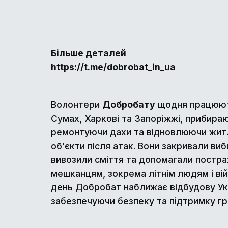
Більше деталей
https://t.me/dobrobat_in_ua
Волонтери
Добробату
щодня працюють
Сумах, Харкові та Запоріжжі, прибираю
ремонтуючи дахи та відновлюючи житл
об’єкти після атак. Вони закривали виби
вивозили сміття та допомагали постр
мешканцям, зокрема літнім людям і ві
день Добробат наближає відбудову Ук
забезпечуючи безпеку та підтримку г