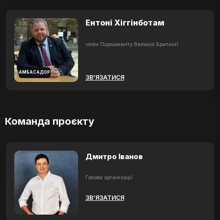
Ентоні Хіггінботам
член Парламенту Великої Британії
АМБАСАДОР
ЗВ'ЯЗАТИСЯ
Команда проєкту
Дмитро Іванов
Голова організації
ЗВ’ЯЗАТИСЯ