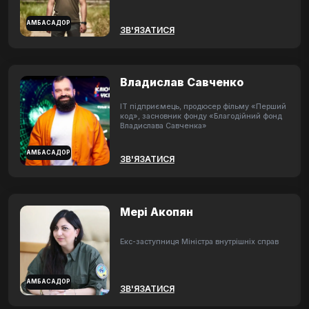
АМБАСАДОР
ЗВ'ЯЗАТИСЯ
Владислав Савченко
ІТ підприємець, продюсер фільму «Перший
код», засновник фонду «Благодійний фонд
Владислава Савченка»
АМБАСАДОР
ЗВ'ЯЗАТИСЯ
Мері Акопян
Екс-заступниця Міністра внутрішніх справ
АМБАСАДОР
ЗВ'ЯЗАТИСЯ