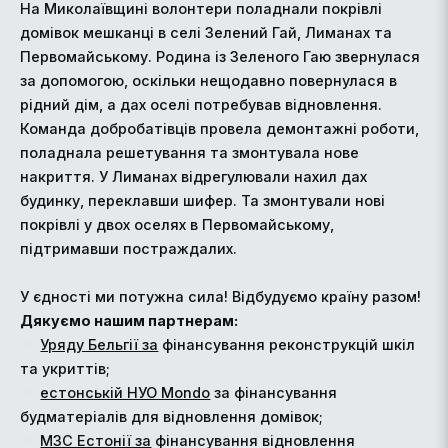
На Миколаївщині волонтери поладнали покрівлі
домівок мешканці в селі Зелений Гай, Лиманах та
Первомайському. Родина із Зеленого Гаю звернулася
за допомогою, оскільки нещодавно повернулася в
рідний дім, а дах оселі потребував відновлення.
Команда добробатівців провела демонтажні роботи,
поладнала решетування та змонтувала нове
накриття. У Лиманах відрегулювали нахил дах
будинку, переклавши шифер. Та змонтували нові
покрівлі у двох оселях в Первомайському,
підтримавши постраждалих.
У єдності ми потужна сила! Відбудуємо країну разом!
Дякуємо нашим партнерам:
Уряду Бельгії за
фінансування реконструкцій шкіл
та укриттів;
естонській НУО Mondo
за фінансування
будматеріалів для відновлення домівок;
МЗС Естонії за
фінансування відновлення