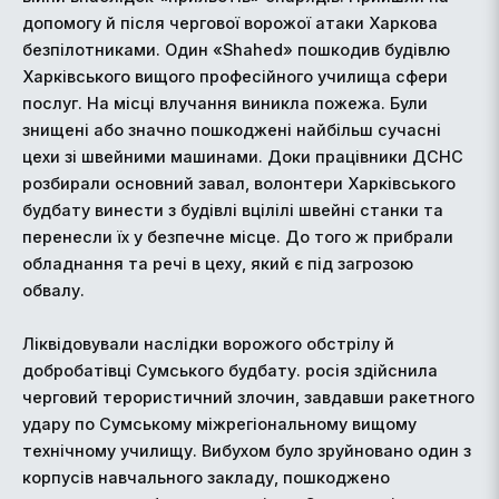
допомогу й після чергової ворожої атаки Харкова
безпілотниками. Один «Shahed» пошкодив будівлю
Харківського вищого професійного училища сфери
послуг. На місці влучання виникла пожежа. Були
знищені або значно пошкоджені найбільш сучасні
цехи зі швейними машинами. Доки працівники ДСНС
розбирали основний завал, волонтери Харківського
будбату винести з будівлі вцілілі швейні станки та
перенесли їх у безпечне місце. До того ж прибрали
обладнання та речі в цеху, який є під загрозою
обвалу.
Ліквідовували наслідки ворожого обстрілу й
добробатівці Сумського будбату. росія здійснила
черговий терористичний злочин, завдавши ракетного
удару по Сумському міжрегіональному вищому
технічному училищу. Вибухом було зруйновано один з
корпусів навчального закладу, пошкоджено