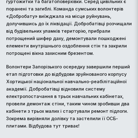
гуртожитки та багатоповерхівки. Серед цивільних є
поранені та загиблі. Команда сумських волонтерів
«Добробату» виїжджала на місце руйнувань,
долучившись до їх ліквідації. Добробатівці розчищали
від будівельних уламків територію, прибрали
потрощений шифер даху, демонтували пошкоджені
елементи внутрішнього оздоблення стін та закрили
потрощені вікна захисним брезентом.
Волонтери Запорізького осередку завершили перший
етап підготовки до відбудови зруйнованого корпусу
Хортицької національної навчально-реабілітаційної
академії. Добробатівці відновили систему
електропостачання в трьох навчальних кабінетах,
провели демонтаж стіни, таким чином зробивши два
кабінети з трьох малих і стартували ремонт підлоги.
Зокрема вирівняли долівку та застелили її ОСБ-
плитами. Відбудова тут триває!