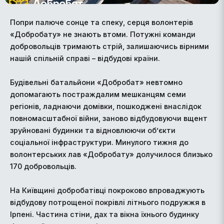
Попри палюче сонце та спеку, серця волонтерів
«Добробату» не знають втоми. Потужні команди
добровольців тримають стрій, залишаючись вірними
нашій спільній справі – відбудові країни.
Будівельні батальйони «Добробат» невтомно
допомагають постраждалим мешканцям семи
регіонів, ладнаючи домівки, пошкоджені внаслідок
повномасштабної війни, заново відбудовуючи вщент
зруйновані будинки та відновлюючи об’єкти
соціальної інфраструктури. Минулого тижня до
волонтерських лав «Добробату» долучилося близько
170 добровольців.
На Київщині добробатівці покроково впроваджують
відбудову потрощеної покрівлі літнього подружжя в
Ірпені. Частина стіни, дах та вікна їхнього будинку