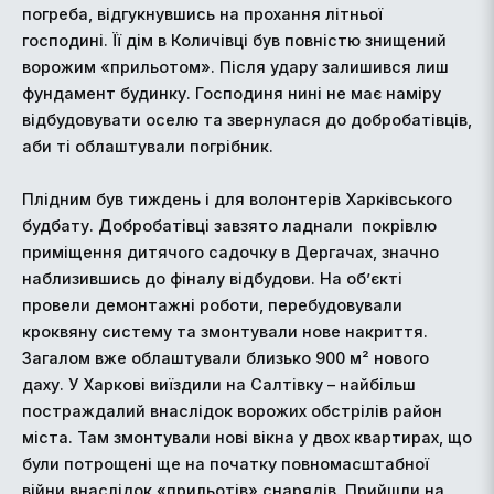
погреба, відгукнувшись на прохання літньої
господині. Її дім в Количівці був повністю знищений
ворожим «прильотом». Після удару залишився лиш
фундамент будинку. Господиня нині не має наміру
відбудовувати оселю та звернулася до добробатівців,
аби ті облаштували погрібник.
Плідним був тиждень і для волонтерів Харківського
будбату. Добробатівці завзято ладнали покрівлю
приміщення дитячого садочку в Дергачах, значно
наблизившись до фіналу відбудови. На об’єкті
провели демонтажні роботи, перебудовували
кроквяну систему та змонтували нове накриття.
Загалом вже облаштували близько 900 м² нового
даху. У Харкові виїздили на Салтівку – найбільш
постраждалий внаслідок ворожих обстрілів район
міста. Там змонтували нові вікна у двох квартирах, що
були потрощені ще на початку повномасштабної
війни внаслідок «прильотів» снарядів. Прийшли на