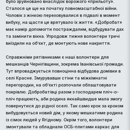
було зруйновано внаслідок ворожого «прильоту».
Сталося це ще на початку повномасштабної війни.
Чоловік з жінкою переховувалися в підвалі в момент
вибуху, на щастя це врятувало їх життя. «Добробат»
має намір допомогти постраждалим, відбудувати дах
та замінити вікна. Упродовж тижня волонтери тричі
виїздили на об’єкт, де монтують нове накриття.
Справжніми рятівниками є наші волонтери для
мешканців Чернігівщини, зокрема Іванівської громади.
Тут впроваджується повноцінна відбудова домівки в
селі Красне. Змурувавши стіни та міжкімнатні
перегородки, на об’єкті розпочали облаштовувати
покрівлю. Добробатівці разом з господарем пліч-о-
пліч працюють, аби родина якнайшвидше мала змогу
повернутися до рідної оселі. Так само крок за кроком
вибудовується новий дім, у якому мешкатиме родина
із сімох людей у Ягідному. Окрім того, волонтери
змонтували та обладнали ОСБ-плитами каркас для