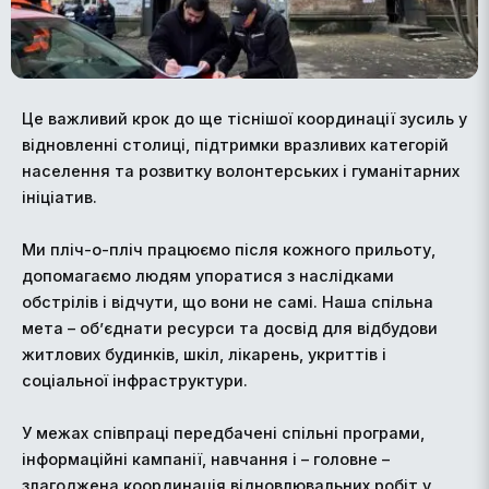
Це важливий крок до ще тіснішої координації зусиль у
відновленні столиці, підтримки вразливих категорій
населення та розвитку волонтерських і гуманітарних
ініціатив.
Ми пліч-о-пліч працюємо після кожного прильоту,
допомагаємо людям упоратися з наслідками
обстрілів і відчути, що вони не самі. Наша спільна
мета – об’єднати ресурси та досвід для відбудови
житлових будинків, шкіл, лікарень, укриттів і
соціальної інфраструктури.
У межах співпраці передбачені спільні програми,
інформаційні кампанії, навчання і – головне –
злагоджена координація відновлювальних робіт у