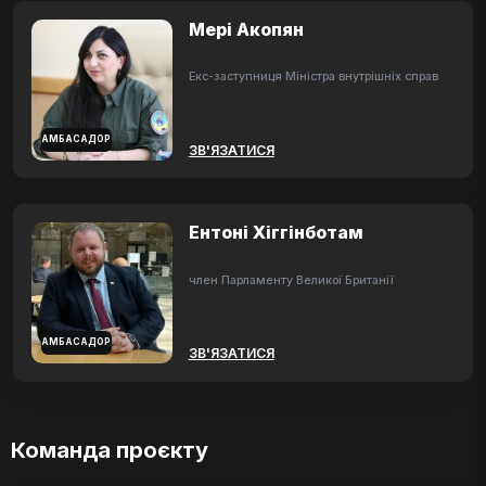
Мері Акопян
Екс-заступниця Міністра внутрішніх справ
АМБАСАДОР
ЗВ'ЯЗАТИСЯ
Ентоні Хіггінботам
член Парламенту Великої Британії
АМБАСАДОР
ЗВ'ЯЗАТИСЯ
Команда проєкту