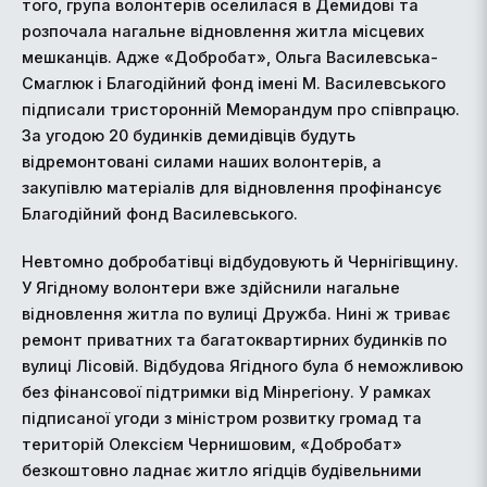
того, група волонтерів оселилася в Демидові та
розпочала нагальне відновлення житла місцевих
мешканців. Адже «Добробат», Ольга Василевська-
Смаглюк і Благодійний фонд імені М. Василевського
підписали тристоронній Меморандум про співпрацю.
За угодою 20 будинків демидівців будуть
відремонтовані силами наших волонтерів, а
закупівлю матеріалів для відновлення профінансує
Благодійний фонд Василевського.
Невтомно добробатівці відбудовують й Чернігівщину.
У Ягідному волонтери вже здійснили нагальне
відновлення житла по вулиці Дружба. Нині ж триває
ремонт приватних та багатоквартирних будинків по
вулиці Лісовій. Відбудова Ягідного була б неможливою
без фінансової підтримки від Мінрегіону. У рамках
підписаної угоди з міністром розвитку громад та
територій Олексієм Чернишовим, «Добробат»
безкоштовно ладнає житло ягідців будівельними