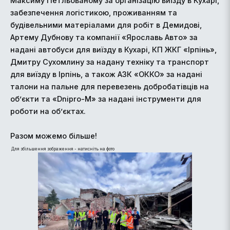
Максиму Петльованому за організацію виїзду в Кухарі,
забезпечення логістикою, проживанням та
будівельними матеріалами для робіт в Демидові,
Артему Дубнову та компанії «Ярославь Авто» за
надані автобуси для виїзду в Кухарі, КП ЖКГ «Ірпінь»,
Дмитру Сухомлину за надану техніку та транспорт
для виїзду в Ірпінь, а також АЗК «ОККО» за надані
талони на пальне для перевезень добробатівців на
об’єкти та «Dnipro-M» за надані інструменти для
роботи на об’єктах.
Разом можемо більше!
Для збільшення зображення - натисніть на фото