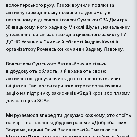
волонтерського руху. Також вручили подяки за
активну громадянську позицію та допомогу в
нагальному відновленні голові Сумської ОВА Дмитру
Живицькому, його раднику Миколі Шульзі, начальнику
управління організації заходів цивільного захисту ГУ
ДСНС України у Сумській області Андрію Кучмі й
організатору Роменської команди Вадиму Лаврику.
Волонтери Сумського батальйону не тільки
відбудовують область, а й вражають своєю
активністю, долучаючись до соціально-важливих
ініціатив. Так, волонтери вже втретє організували
акцію на підтримку захисників «Здай кров або плазму
для хлопців з ЗСУ».
Ми рухаємося вперед та дякуємо кожному, хто стоїть
на варті нагальної відбудови разом з «Добробатом».
Зокрема, вдячні Ользі Василевській-Смаглюк та