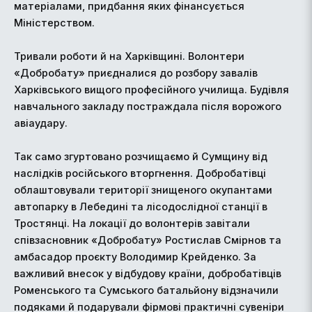
матеріалами, придбання яких фінансується
Міністерством.
Тривали роботи й на Харківщині. Волонтери
«Добробату» приєдналися до розбору завалів
Харківського вищого професійного училища. Будівля
навчального закладу постраждала після ворожого
авіаудару.
Так само згуртовано розчищаємо й Сумщину від
наслідків російського вторгнення. Добробатівці
облаштовували території знищеного окупантами
автопарку в Лебедині та лісодослідної станції в
Тростянці. На локації до волонтерів завітали
співзасновник «Добробату» Ростислав Смірнов та
амбасадор проєкту Володимир Крейденко. За
важливий внесок у відбудову країни, добробатівців
Роменського та Сумського батальйону відзначили
подяками й подарували фірмові практичні сувеніри