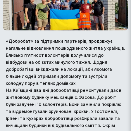
«Добробат» за підтримки партнерів, продовжує
нагальне відновлення пошкодженого житла українців.
Близько п’ятисот волонтерів долучилися до
відбудови на об’єктах минулого тижня. Щодня
добробатівці виїжджали на локації, аби якомога
більше людей отримали допомогу та зустріли
холодну пору в теплих домівках.
На Київщині два дні добробатівці ремонтували дах в
житловому будинку мешканців с.Фасова. До робіт
були залучені 10 волонтерів. Вони замінили покрівлю
та відремонтували зруйновані крокви. У Гостомелі,
Ірпені та Кухарях добробатівці розбирали завали та
вичищали будинки від будівельного сміття. Окрім