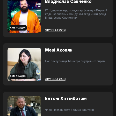
Владислав Савченко
ІТ підприємець, продюсер фільму «Перший
код», засновник фонду «Благодійний фонд
Владислава Савченка»
АМБАСАДОР
ЗВ'ЯЗАТИСЯ
Мері Акопян
Екс-заступниця Міністра внутрішніх справ
АМБАСАДОР
ЗВ'ЯЗАТИСЯ
Ентоні Хіггінботам
член Парламенту Великої Британії