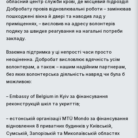
обласний центр служби крові, де місцевий підрозділ
Добробату провів відновлювальні роботи – замінював
пошкоджені вікна й двері та наводив лад у
приміщеннях, – висловив на адресу волонтерів
подяку за швидке реагування на нагальні потреби
закладу.
Взаємна підтримка у ці непрості часи просто
неоціненна. Добробат висловлює вдячність усім
волонтерам, а також – нашим надійним партнерам,
без яких волонтерська діяльність навряд чи була б
можливою:
– Embassy of Belgium in Kyiv за фінансування
реконструкцій шкіл та укриттів;
– естонській організації MTÜ Mondo за фінансування
відновлення 8 приватних будинків у Київській,
Сумській, Запорізькій та Миколаївській областях