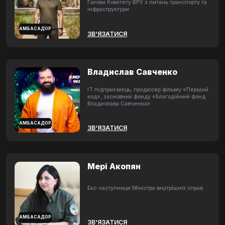
Голови Комітету ВРУ з питань транспорту та
інфраструктури
АМБАСАДОР
ЗВ'ЯЗАТИСЯ
Владислав Савченко
ІТ підприємець, продюсер фільму «Перший
код», засновник фонду «Благодійний фонд
Владислава Савченка»
АМБАСАДОР
ЗВ'ЯЗАТИСЯ
Мері Акопян
Екс-заступниця Міністра внутрішніх справ
АМБАСАДОР
ЗВ'ЯЗАТИСЯ