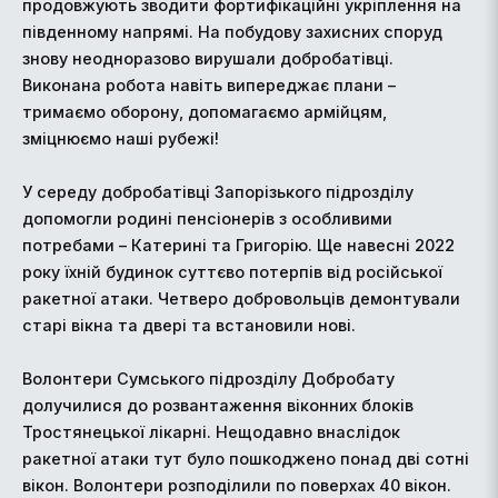
продовжують зводити фортифікаційні укріплення на
південному напрямі. На побудову захисних споруд
знову неодноразово вирушали добробатівці.
Виконана робота навіть випереджає плани –
тримаємо оборону, допомагаємо армійцям,
зміцнюємо наші рубежі!
У середу добробатівці Запорізького підрозділу
допомогли родині пенсіонерів з особливими
потребами – Катерині та Григорію. Ще навесні 2022
року їхній будинок суттєво потерпів від російської
ракетної атаки. Четверо добровольців демонтували
старі вікна та двері та встановили нові.
Волонтери Сумського підрозділу Добробату
долучилися до розвантаження віконних блоків
Тростянецької лікарні. Нещодавно внаслідок
ракетної атаки тут було пошкоджено понад дві сотні
вікон. Волонтери розподілили по поверхах 40 вікон.