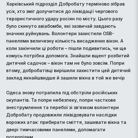
Харківський підрозділ Добробату терміново зібрав
усіх, хто зміг долучитися до ліквідації чергового
терористичного удару росіян по місту. Цього разу
було скинуто авіабомби, які зазвичай завдають
значних руйнувань. Волонтери захистили OSB-
панелями величезну кількість висаджених вікон. А
коли закінчили ці роботи – пішли подивитись, чи ще
комусь потрібна допомога. Знайшли вщент розбитий
дитячий садочок – вікон там не було зовсім. Попри
втому, добробатівці вирішили захистити цей дитячий
заклад якнайшвидше й зашили вікна в той же вечір
Одеса знову потрапила під обстріли російських
окупантів. Та попри небезпеку, попри часткове
знеструмлення та перебої зі зв’язком волонтери
Добробату продовжили ліквідовувати наслідки
ворожих атак: прибирати сміття, зашивати вікна та
двері тимчасовими панелями, допомагати
потерпілим.