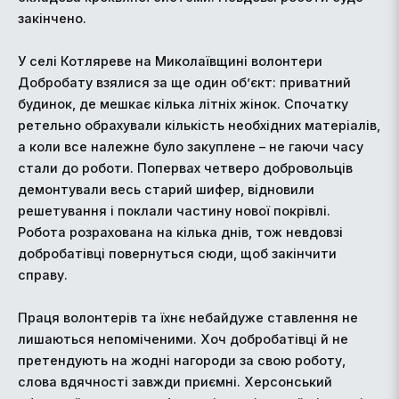
закінчено.
У селі Котляреве на Миколаївщині волонтери
Добробату взялися за ще один об’єкт: приватний
будинок, де мешкає кілька літніх жінок. Спочатку
ретельно обрахували кількість необхідних матеріалів,
а коли все належне було закуплене – не гаючи часу
стали до роботи. Попервах четверо добровольців
демонтували весь старий шифер, відновили
решетування і поклали частину нової покрівлі.
Робота розрахована на кілька днів, тож невдовзі
добробатівці повернуться сюди, щоб закінчити
справу.
Праця волонтерів та їхнє небайдуже ставлення не
лишаються непоміченими. Хоч добробатівці й не
претендують на жодні нагороди за свою роботу,
слова вдячності завжди приємні. Херсонський