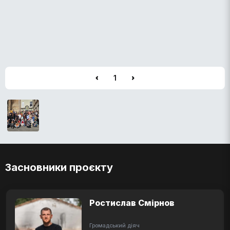
1
Засновники проєкту
Ростислав Смірнов
Громадський діяч