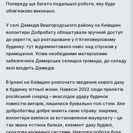
Попереду ще багато подальшої роботи, яку буде
обов’язково виконано.
У селі Демидів Вишгородського району на Київщині
волонтери Добробату облаштували зручний доступ
до укриття, що розташоване у п’ятиповерховому
будинку: тут відремонтовано навіс над спуском у
приміщення. Усіма необхідними матеріалами
забезпечила Димерська селищна громада, до складу
якої входить Демидів.
В Ірпені на Київщині розпочато зведення нового даху
в будинку літньої жінки. Навесні 2022 сюди прилетів
російський снаряд – внаслідок удару будинок
повністю вигорів, лишилися буквально голі стіни. Але
добробатівці добре знають свою справу: зокрема,
волонтери взялися за встановлення мауерлату – це
так звана «стінна балка», елемент даху будівлі,
складова кроквяної системи. Невдовзі роботи буде