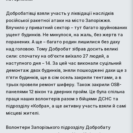
Добробатівці взяли участь у ліквідації наслідків
російської ракетної атаки на місто Запоріжжя.
Влучило у приватний сектор – тут багато зруйнованих
ущент будинків. Не минулося, на жаль, без жертв та
поранених. А ще – багато родин лишилися без даху
над головою. Тому Добробат зібрав досить великі
сили: спочатку на об’єкти виїхало 27 людей, а
наступного дня – 14. За цей час виконали суцільний
демонтаж двох будинків, зняли пошкоджені дахи ще з
п’яти будинків, ще в сім осель закрили тентами, а в
трьох провели ремонт шиферу. Також закрили OSB-
панелями 12 вікон та дверних пройм. Це була спільна
праця наших волонтерів разом з бійцями ДСНС та
підрозділу «Кобра», а ще активну участь взяли й самі
місцеві жителі.
Волонтери Запорізького підрозділу Добробату