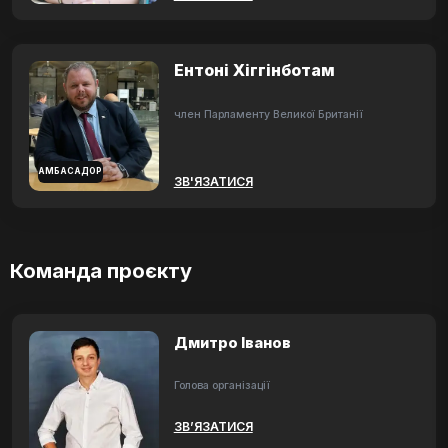
Ентоні Хіггінботам
член Парламенту Великої Британії
АМБАСАДОР
ЗВ'ЯЗАТИСЯ
Команда проєкту
Дмитро Іванов
Голова організації
ЗВ’ЯЗАТИСЯ