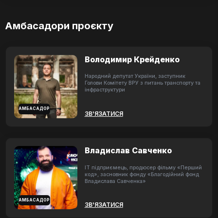
Амбасадори проєкту
Володимир Крейденко
Народний депутат України, заступник
Голови Комітету ВРУ з питань транспорту та
інфраструктури
АМБАСАДОР
ЗВ'ЯЗАТИСЯ
Владислав Савченко
ІТ підприємець, продюсер фільму «Перший
код», засновник фонду «Благодійний фонд
Владислава Савченка»
АМБАСАДОР
ЗВ'ЯЗАТИСЯ