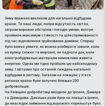
Зиму вважали викликом для нагальної відбудови
країни. Та наші люди, попри відсутність світла,
загрози ворожих обстрілів і погодні умови, вкотре
проявили максимум стійкості та цілеспрямованості
під час відновлення зруйнованих домівок. Спершу
було важко уявити, як можна розбирати завали, коли
на вулиці сніжно та морозно, як ладнати дах, коли
електробудівельні матеріали неможливо живити
енергією. Однак ми гідно пройшли цю найскладнішу
зиму. І звітуємо про останній тиждень нагальної
відбудови в лютому. Загалом на локаціях у п’яти
регіонах країни були залучені близько 250
добровольців.
На Київщині добробатівці виїздили до Ірпеня, Димера
та Демидова. Декілька разів були на локації в Ірпені,
де внаслідок займання від ворожого «прильоту» було