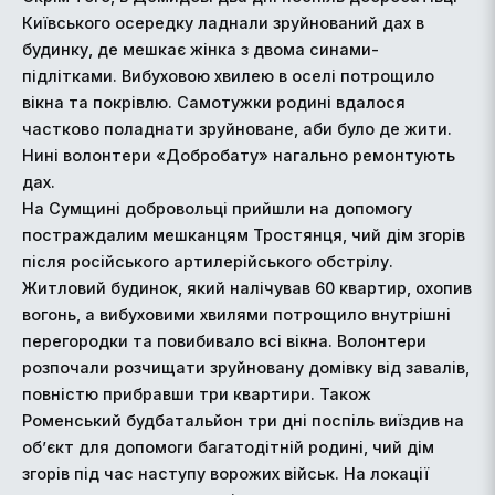
Київського осередку ладнали зруйнований дах в
будинку, де мешкає жінка з двома синами-
підлітками. Вибуховою хвилею в оселі потрощило
вікна та покрівлю. Самотужки родині вдалося
частково поладнати зруйноване, аби було де жити.
Нині волонтери «Добробату» нагально ремонтують
дах.
На Сумщині добровольці прийшли на допомогу
постраждалим мешканцям Тростянця, чий дім згорів
після російського артилерійського обстрілу.
Житловий будинок, який налічував 60 квартир, охопив
вогонь, а вибуховими хвилями потрощило внутрішні
перегородки та повибивало всі вікна. Волонтери
розпочали розчищати зруйновану домівку від завалів,
повністю прибравши три квартири. Також
Роменський будбатальйон три дні поспіль виїздив на
об’єкт для допомоги багатодітній родині, чий дім
згорів під час наступу ворожих військ. На локації