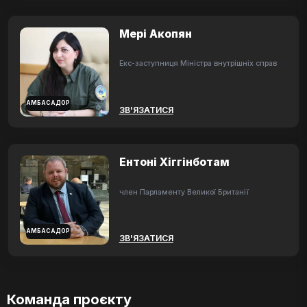
Мері Акопян
Екс-заступниця Міністра внутрішніх справ
АМБАСАДОР
ЗВ'ЯЗАТИСЯ
Ентоні Хіггінботам
член Парламенту Великої Британії
АМБАСАДОР
ЗВ'ЯЗАТИСЯ
Команда проєкту