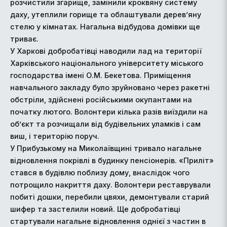
розчистили згарище, замінили кроквяну систему
даху, утеплили горище та облаштували дерев’яну
стелю у кімнатах. Нагальна відбудова домівки ще
триває.
У Харкові добробатівці наводили лад на території
Харківського національного університету міського
господарства імені О.М. Бекетова. Приміщення
навчального закладу було зруйновано через ракетні
обстріли, здійснені російськими окупантами на
початку лютого. Волонтери кілька разів виїздили на
об’єкт та розчищали від будівельних уламків і сам
виш, і територію поруч.
У Прибузькому на Миколаївщині тривало нагальне
відновлення покрівлі в будинку пенсіонерів. «Приліт»
стався в будівлю поблизу дому, внаслідок чого
потрощило накриття даху. Волонтери реставрували
побиті дошки, перебили цвяхи, демонтували старий
шифер та застелили новий. Ще добробатівці
стартували нагальне відновлення однієї з частин в