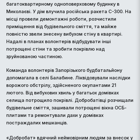
багатоквартирному одноповерховому будинку в
Миколаєві. У дім влучила російська ракета С-300. На
місці провели демонтажні роботи, розчистили
приміщення від будівельного сміття, та майже
повністю звели знесену вибухом стіну в квартирі.
Надалі в планах волонтерів відбудувати інші
потрощені стіни та зробити покрівлю над
зруйнованою частиною.
Команда волонтерів Запорізького будбатальйону
допомагала в селі Балабине. Ліквідовували наслідки
ворожого обстрілу, здійсненого окупантами 21
лютого. Від вибухових хвиль у багатьох домівках
селища потрощило покрівлі. Добробатівці розчищали
будівельне сміття, зашивали потрощені вікна ОСБ-
плитами та ремонтували дахи у домівках
постраждалих мешканців.
«Добробат» вдячний неймовірним людям за внесок у