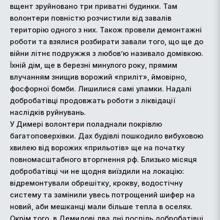
вщент зруйновано три приватні будинки. Там
волонтери повністю розчистили від завалів
територію одного з них. Також провели демонтажні
роботи та взялися розбирати завали того, що ще до
війни літнє подружжя з любов’ю називало домівкою.
Їхній дім, ще в березні минулого року, прямим
влучанням знищив ворожий «приліт», ймовірно,
фосфорної бомби. Лишилися самі уламки. Надалі
добробатівці продовжать роботи з ліквідації
наслідків руйнувань.
У Димері волонтери поладнали покрівлю
багатоповерхівки. Дах будівлі пошкодило вибуховою
хвилею від ворожих «прильотів» ще на початку
повномасштабного вторгнення рф. Близько місяця
добробатівці чи не щодня виїздили на локацію:
відремонтували обрешітку, крокву, водостічну
систему та замінили увесь потрощений шифер на
новий, аби мешканці мали більше тепла в оселях.
Окрім того, в Демидові два дні поспіль добробатівці