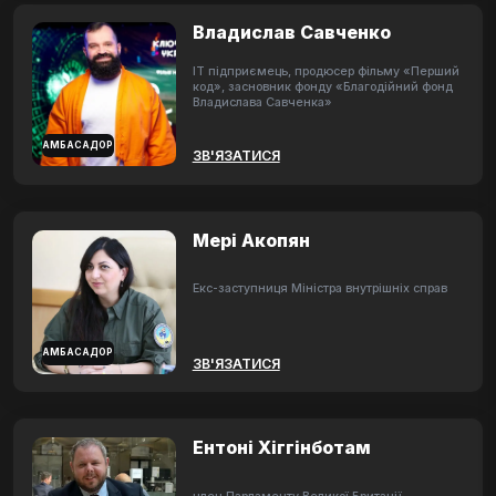
Владислав Савченко
ІТ підприємець, продюсер фільму «Перший
код», засновник фонду «Благодійний фонд
Владислава Савченка»
АМБАСАДОР
ЗВ'ЯЗАТИСЯ
Мері Акопян
Екс-заступниця Міністра внутрішніх справ
АМБАСАДОР
ЗВ'ЯЗАТИСЯ
Ентоні Хіггінботам