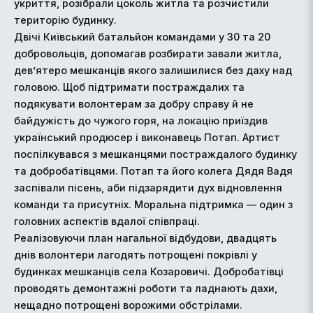
укриття, розібрали цоколь житла та розчистили
територію будинку.
Двічі Київський батальйон командами у 30 та 20
добровольців, допомагав розбирати завали житла,
дев’ятеро мешканців якого залишилися без даху над
головою. Щоб підтримати постраждалих та
подякувати волонтерам за добру справу й не
байдужість до чужого горя, на локацію приїздив
український продюсер і виконавець Потап. Артист
поспілкувався з мешканцями постраждалого будинку
та добробатівцями. Потап та його колега Дядя Вадя
заспівали пісень, аби підзарядити дух відновлення
команди та присутніх. Моральна підтримка — один з
головних аспектів вдалої співпраці.
Реалізовуючи план нагальної відбудови, двадцять
днів волонтери лагодять потрощені покрівлі у
будинках мешканців села Козаровичі. Добробатівці
проводять демонтажні роботи та ладнають дахи,
нещадно потрощені ворожими обстрілами.