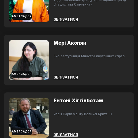
код», засновник фонду «Благодійний фонд
Владислава Савченка»
АМБАСАДОР
ЗВ'ЯЗАТИСЯ
Мері Акопян
Екс-заступниця Міністра внутрішніх справ
АМБАСАДОР
ЗВ'ЯЗАТИСЯ
Ентоні Хіггінботам
член Парламенту Великої Британії
АМБАСАДОР
ЗВ'ЯЗАТИСЯ