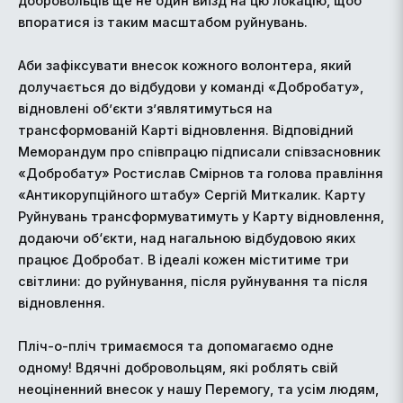
добровольців ще не один виїзд на цю локацію, щоб
впоратися із таким масштабом руйнувань.
Аби зафіксувати внесок кожного волонтера, який
долучається до відбудови у команді «Добробату»,
відновлені об’єкти з’являтимуться на
трансформованій Карті відновлення. Відповідний
Меморандум про співпрацю підписали співзасновник
«Добробату» Ростислав Смірнов та голова правління
«Антикорупційного штабу» Сергій Миткалик. Карту
Руйнувань трансформуватимуть у Карту відновлення,
додаючи об‘єкти, над нагальною відбудовою яких
працює Добробат. В ідеалі кожен міститиме три
світлини: до руйнування, після руйнування та після
відновлення.
Пліч-о-пліч тримаємося та допомагаємо одне
одному! Вдячні добровольцям, які роблять свій
неоціненний внесок у нашу Перемогу, та усім людям,