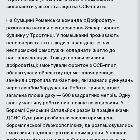
склопакети у школі та ліцеї на ОСБ-плити.
На Сумщині Роменська команда «Добробату»
розпочала нагальне відновлення 8-квартирного
будинку у Тростянці. У помешканні проживають
пенсіонери та літні люди з інвалідністю, які
неспроможні самотужки обладнати житло до
настання холодів. Тож до справи взялися
добробатівці: змонтували фронтон з ОСБ-плит,
облаштували обрешітку під металочерепицю,
замінили стропила та бантини, які зазнали руйнувань
через авіабомбардування. Робота триває, адже
загальна площа даху — 600 квадратних метрів. Одну
шосту частину роботи нині повністю відновили. У
Боромлі Сумський батальйон разом із працівниками
ДСНС Сумщини розбирали завали приміщень
боромлянської «Укркоопспілки», де розташовувались
і магазини, і адміністративні приміщення. У планах