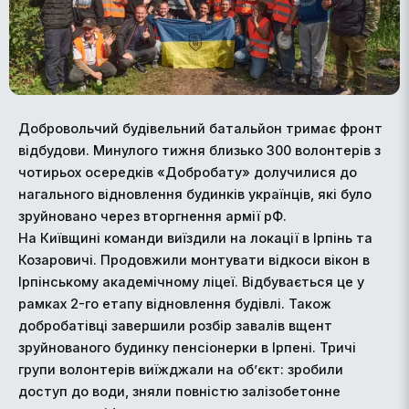
Добровольчий будівельний батальйон тримає фронт
відбудови. Минулого тижня близько 300 волонтерів з
чотирьох осередків «Добробату» долучилися до
нагального відновлення будинків українців, які було
зруйновано через вторгнення армії рФ.
На Київщині команди виїздили на локації в Ірпінь та
Козаровичі. Продовжили монтувати відкоси вікон в
Ірпінському академічному ліцеї. Відбувається це у
рамках 2-го етапу відновлення будівлі. Також
добробатівці завершили розбір завалів вщент
зруйнованого будинку пенсіонерки в Ірпені. Тричі
групи волонтерів виїжджали на об’єкт: зробили
доступ до води, зняли повністю залізобетонне