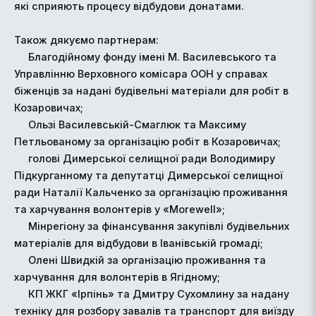
які сприяють процесу відбудови донатами.
Також дякуємо партнерам:
Благодійному фонду імені М. Василевського та
Управлінню Верховного комісара ООН у справах
біженців за надані будівельні матеріали для робіт в
Козаровичах;
Ользі Василевській-Смаглюк та Максиму
Петльованому за організацію робіт в Козаровичах;
голові Димерської селищної ради Володимиру
Підкурганному та депутатці Димерської селищної
ради Наталії Кальченко за організацію проживання
та харчування волонтерів у «Morewell»;
Мінрегіону за фінансування закупівлі будівельних
матеріалів для відбудови в Іванівській громаді;
Олені Швидкій за організацію проживання та
харчування для волонтерів в Ягідному;
КП ЖКГ «Ірпінь» та Дмитру Сухомлину за надану
техніку для розбору завалів та транспорт для виїзду