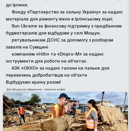
до Ірпеня;
Фонду «Партнерство за сильну Україну» за надані
матеріали для ремонту вікон в Ірпінському ліцеї;
Run Ukraine за фінансову підтримку з придбанням
будматеріалів для відбудови у селі Мощун;
рятувальникам ДСНС за допомогу з розбором
завалів на Сумщині
компаніям «Hilti» та «Dnipro-M» за надані
інструменти для роботи на об’єктах.
АЗК «ОККО» за надані талони на пальне для
перевезень добробатівців на об’єкти
Відбудуємо країну разом!
Для збільшення зображення - натисніть на фото