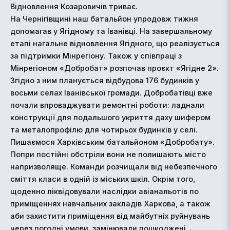
Відновлення Козаровичів триває.
На Чернігівщині наш батальйон упродовж тижня
допомагав у Ягідному та Іванівці. На завершальному
етапі нагальне відновлення Ягідного, що реалізується
за підтримки Мінрегіону. Також у співпраці з
Мінрегіоном «Добробат» розпочав проєкт «Ягідне 2».
Згідно з ним планується відбудова 176 будинків у
восьми селах Іванівської громади. Добробатівці вже
почали впроваджувати ремонтні роботи: ладнали
конструкції для подальшого укриття даху шифером
та металопрофілю для чотирьох будинків у селі.
Пишаємося Харківським батальйоном «Добробату».
Попри постійні обстріли вони не полишають місто
напризволяще. Команди розчищали від небезпечного
сміття класи в одній із міських шкіл. Окрім того,
щоденно ліквідовували наслідки авіанальотів по
приміщеннях навчальних закладів Харкова, а також
аби захистити приміщення від майбутніх руйнувань
через погодні умови, замінювали пошкоджені