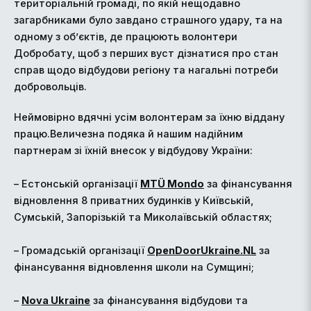
територіальній громаді, по якій нещодавно
загарбниками було завдано страшного удару, та на
одному з об’єктів, де працюють волонтери
Добробату, щоб з перших вуст дізнатися про стан
справ щодо відбудови регіону та нагальні потреби
добровольців.
Неймовірно вдячні усім волонтерам за їхню віддану
працю.Величезна подяка й нашим надійним
партнерам зі їхній внесок у відбудову України:
– Естонській організації
MTÜ Mondo
за фінансування
відновлення 8 приватних будинків у Київській,
Сумській, Запорізькій та Миколаївській областях;
– Громадській організації
OpenDoorUkraine.NL
за
фінансування відновлення школи на Сумщині;
–
Nova Ukraine
за фінансування відбудови та