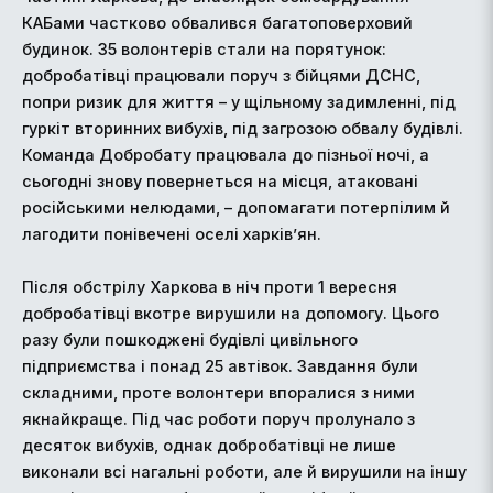
КАБами частково обвалився багатоповерховий
будинок. 35 волонтерів стали на порятунок:
добробатівці працювали поруч з бійцями ДСНС,
попри ризик для життя – у щільному задимленні, під
гуркіт вторинних вибухів, під загрозою обвалу будівлі.
Команда Добробату працювала до пізньої ночі, а
сьогодні знову повернеться на місця, атаковані
російськими нелюдами, – допомагати потерпілим й
лагодити понівечені оселі харків’ян.
Після обстрілу Харкова в ніч проти 1 вересня
добробатівці вкотре вирушили на допомогу. Цього
разу були пошкоджені будівлі цивільного
підприємства і понад 25 автівок. Завдання були
складними, проте волонтери впоралися з ними
якнайкраще. Під час роботи поруч пролунало з
десяток вибухів, однак добробатівці не лише
виконали всі нагальні роботи, але й вирушили на іншу