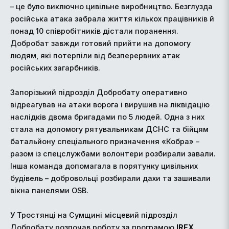
– це було виключно цивільне виробництво. Безглузда
російська атака забрала життя кількох працівників й
понад 10 співробітників дістали поранення.
Добробат завжди готовий прийти на допомогу
людям, які потерпіли від безперервних атак
російських загарбників.
Запорізький підрозділ Добробату оперативно
відреагував на атаки ворога і вирушив на ліквідацію
наслідків двома бригадами по 5 людей. Одна з них
стала на допомогу рятувальникам ДСНС та бійцям
батальйону спеціального призначення «Кобра» –
разом із спецслужбами волонтери розбирали завали.
Інша команда допомагала в порятунку цивільних
будівель – добровольці розбирали дахи та зашивали
вікна панелями OSB.
У Тростянці на Сумщині місцевий підрозділ
Добробату розпочав роботу за програмою
IREX
.