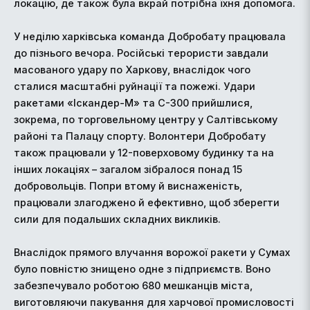
локацію, де також була вкрай потрібна їхня допомога.
У неділю харківська команда Добробату працювала
до пізнього вечора. Російські терористи завдали
масованого удару по Харкову, внаслідок чого
сталися масштабні руйнації та пожежі. Удари
ракетами «Іскандер-М» та С-300 прийшлися,
зокрема, по торговельному центру у Салтівському
районі та Палацу спорту. Волонтери Добробату
також працювали у 12-поверховому будинку та на
інших локаціях – загалом зібралося понад 15
добровольців. Попри втому й виснаженість,
працювали злагоджено й ефективно, щоб зберегти
сили для подальших складних викликів.
Внаслідок прямого влучання ворожої ракети у Сумах
було повністю знищено одне з підприємств. Воно
забезпечувало роботою 680 мешканців міста,
виготовляючи пакування для харчової промисловості