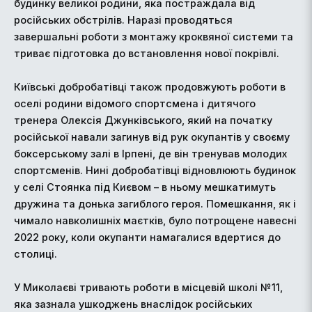
будинку великої родини, яка постраждала від
російських обстрілів. Наразі проводяться
завершальні роботи з монтажу кроквяної системи та
триває підготовка до встановлення нової покрівлі.
Київські добробатівці також продовжують роботи в
оселі родини відомого спортсмена і дитячого
тренера Олексія Джунківського, який на початку
російської навали загинув від рук окупантів у своєму
боксерському залі в Ірпені, де він тренував молодих
спортсменів. Нині добробатівці відновлюють будинок
у селі Стоянка під Києвом – в ньому мешкатимуть
дружина та донька загиблого героя. Помешкання, як і
чимало навколишніх маєтків, було потрощене навесні
2022 року, коли окупанти намагалися вдертися до
столиці.
У Миколаєві тривають роботи в місцевій школі №11,
яка зазнала ушкоджень внаслідок російських