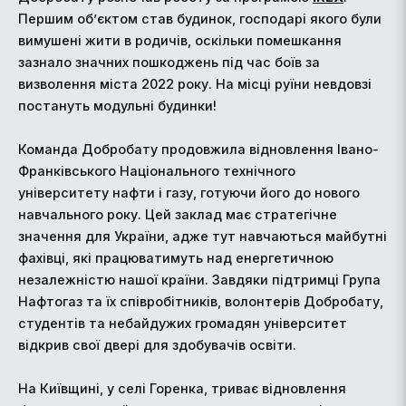
Першим об’єктом став будинок, господарі якого були
вимушені жити в родичів, оскільки помешкання
зазнало значних пошкоджень під час боїв за
визволення міста 2022 року. На місці руїни невдовзі
постануть модульні будинки!
Команда Добробату продовжила відновлення Івано-
Франківського Національного технічного
університету нафти і газу, готуючи його до нового
навчального року. Цей заклад має стратегічне
значення для України, адже тут навчаються майбутні
фахівці, які працюватимуть над енергетичною
незалежністю нашої країни. Завдяки підтримці Група
Нафтогаз та їх співробітників, волонтерів Добробату,
студентів та небайдужих громадян університет
відкрив свої двері для здобувачів освіти.
На Київщині, у селі Горенка, триває відновлення