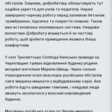
обстрілів. Зокрема, добробатівці облаштовують тут
надійне укриття для учнів та педагогів. Наразі
завершено чорнову роботу перед заливкою бетоном:
трамбування, підсипка та покриття плівкою. Також
вже встановлена опалювальна система. Невдовзі
волонтери Добробату візьмуться й за чистову
роботу, щоб зробити приміщення якомога більш
комфортним.
У селі Трисвятська Слобода Киїнської громади на
Чернігівщині триває відновлення будинку родини
місцевої жительки Марини Швець. Через сильне
пошкодження оселі внаслідок російських обстрілів
сім’я змушена мешкати у відбудованому сараї. Але
роботи йдуть швидкими темпами, і невдовзі люди
зможуть заселитися у власний новозведений
будинок.
Масована російська атака по Україні минулого