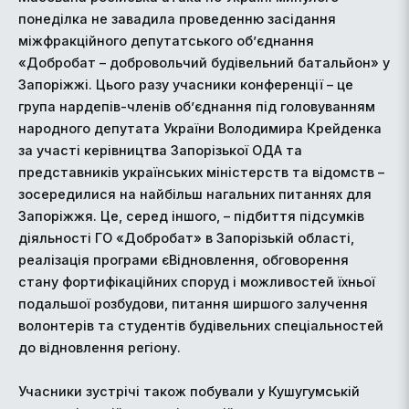
понеділка не завадила проведенню засідання
міжфракційного депутатського об’єднання
«Добробат – добровольчий будівельний батальйон» у
Запоріжжі. Цього разу учасники конференції – це
група нардепів-членів об’єднання під головуванням
народного депутата України Володимира Крейденка
за участі керівництва Запорізької ОДА та
представників українських міністерств та відомств –
зосередилися на найбільш нагальних питаннях для
Запоріжжя. Це, серед іншого, – підбиття підсумків
діяльності ГО «Добробат» в Запорізькій області,
реалізація програми єВідновлення, обговорення
стану фортифікаційних споруд і можливостей їхньої
подальшої розбудови, питання ширшого залучення
волонтерів та студентів будівельних спеціальностей
до відновлення регіону.
Учасники зустрічі також побували у Кушугумській