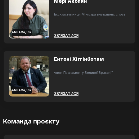
Мері Акопян
Екс-заступниця Міністра внутрішніх справ
АМБАСАДОР
ЗВ'ЯЗАТИСЯ
Ентоні Хіггінботам
член Парламенту Великої Британії
АМБАСАДОР
ЗВ'ЯЗАТИСЯ
Команда проєкту