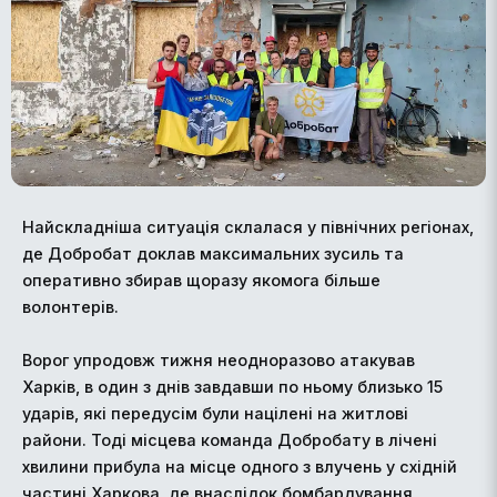
Найскладніша ситуація склалася у північних регіонах,
де Добробат доклав максимальних зусиль та
оперативно збирав щоразу якомога більше
волонтерів.
Ворог упродовж тижня неодноразово атакував
Харків, в один з днів завдавши по ньому близько 15
ударів, які передусім були націлені на житлові
райони. Тоді місцева команда Добробату в лічені
хвилини прибула на місце одного з влучень у східній
частині Харкова, де внаслідок бомбардування