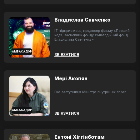
Владислав Савченко
ІТ підприємець, продюсер фільму «Перший
код», засновник фонду «Благодійний фонд
Владислава Савченка»
АМБАСАДОР
ЗВ'ЯЗАТИСЯ
Мері Акопян
Екс-заступниця Міністра внутрішніх справ
АМБАСАДОР
ЗВ'ЯЗАТИСЯ
Ентоні Хіггінботам