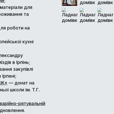
ни
;
 матеріали для
проживання та
для роботи на
опейської кухні
Олександру
здів в Ірпінь;
вання закупівлі
Ірпені;
LIK»
— донат на
ьої школи ім. Т.Г.
варійно-рятувальній
ідновлення.