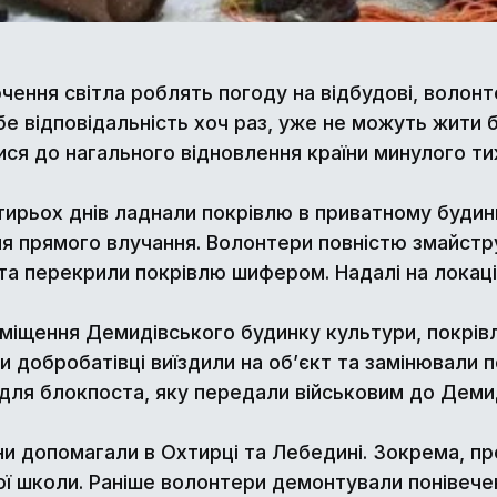
лючення світла роблять погоду на відбудові, вол
ебе відповідальність хоч раз, уже не можуть жити 
ся до нагального відновлення країни минулого тиж
ирьох днів ладнали покрівлю в приватному будинк
сля прямого влучання. Волонтери повністю змайст
а перекрили покрівлю шифером. Надалі на локації
міщення Демидівського будинку культури, покрів
добробатівці виїздили на об’єкт та замінювали поб
для блокпоста, яку передали військовим до Деми
 допомагали в Охтирці та Лебедині. Зокрема, пр
ї школи. Раніше волонтери демонтували понівечен