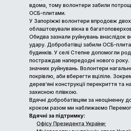
вдома, тому волонтери забили потроще
ОСБ-плитами.
У Запоріжжі волонтери впродовж двох
облаштовували вікна в багатоповерхов
Обидва зазнали руйнувань внаслідок 
удару. Добробатівці забили ОСБ-плитами
будинків. У селі Степне допомогли роди
постраждав напередодні нового року.
значних руйнувань. Волонтери нагаль
покрівлю, аби вберегти вціліле. Зокре
дерев‘яні конструкції перекриття та н
захисною плівкою.
Вдячні добробатівцям за неоціненну д
кроком разом ми наближаємо Перемогу
Вдячні за підтримку:
Офісу Президента України
;