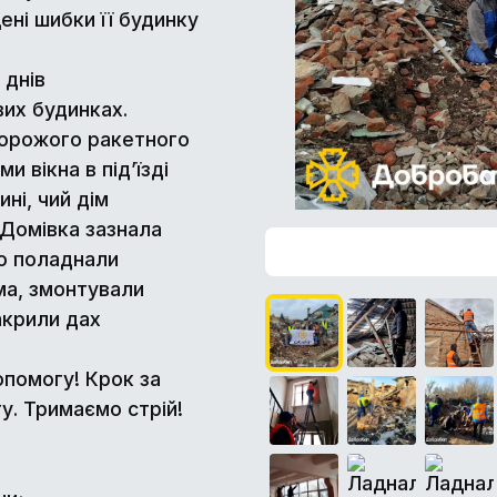
ні шибки її будинку
 днів
их будинках.
ворожого ракетного
 вікна в під’їзді
ні, чий дім
 Домівка зазнала
но поладнали
ма, змонтували
акрили дах
опомогу! Крок за
. Тримаємо стрій!