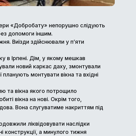
онтери «Добробату» непорушно слідують
без допомоги іншим.
ня. Виїзди здійснювали у п’яти
у в Ірпені. Дім, у якому мешкав
рували новий каркас даху, змонтували
 планують монтувати вікна та вхідні
лю та вікна якого потрощило
иті вікна на нові. Окрім того,
дова. Вона слугуватиме накриттям під
одовжили ліквідовувати наслідки
і конструкції, а минулого тижня