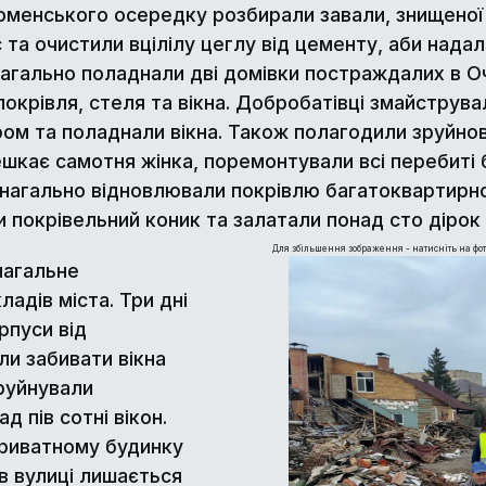
Роменського осередку розбирали завали, знищеної 
а очистили вцілілу цеглу від цементу, аби надалі
гально поладнали дві домівки постраждалих в Оча
покрівля, стеля та вікна. Добробатівці змайструв
м та поладнали вікна. Також полагодили зруйнован
ешкає самотня жінка, поремонтували всі перебиті
 нагально відновлювали покрівлю багатоквартирн
 покрівельний коник та залатали понад сто дірок 
Для збільшення зображення - натисніть на фот
нагальне
адів міста. Три дні
рпуси від
ли забивати вікна
 руйнували
 пів сотні вікон.
приватному будинку
ів вулиці лишається