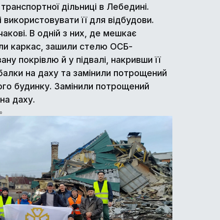
транспортної дільниці в Лебедині.
 використовувати її для відбудови.
кові. В одній з них, де мешкає
али каркас, зашили стелю ОСБ-
у покрівлю й у підвалі, накривши її
 балки на даху та замінили потрощений
ого будинку. Замінили потрощений
на даху.
о