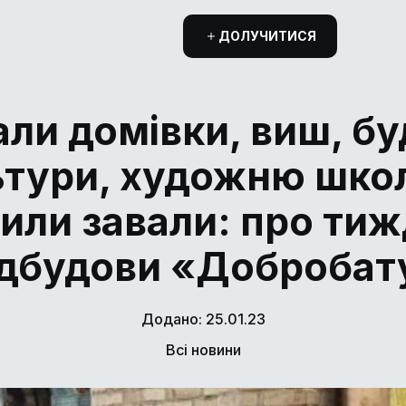
ДОЛУЧИТИСЯ
ли домівки, виш, б
ьтури, художню школ
или завали: про ти
ідбудови «Добробат
Додано: 25.01.23
Всі новини