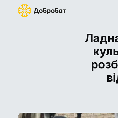
Ладна
кул
розб
в