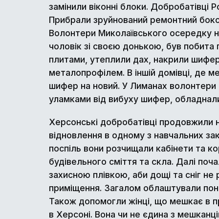
замінили віконні блоки. Добробатівці 
Прибрали зруйнований ремонтний бокс т
Волонтери Миколаївського осередку на
чоловік зі своєю донькою, був побита 
плитами, утеплили дах, накрили шиферо
металопрофілем. В іншій домівці, де м
шифер на новий. У Лиманах волонтери
уламками від вибуху шифер, обладнали
Херсонські добробатівці продовжили 
відновлення в одному з навчальних закл
поспіль вони розчищали кабінети та ко
будівельного сміття та скла. Далі поча
захисною плівкою, аби дощі та сніг не
приміщення. Загалом облаштували понад
Також допомогли жінці, що мешкає в 
в Херсоні. Вона чи не єдина з мешканц