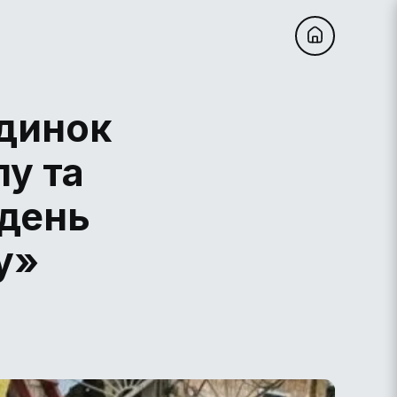
удинок
у та
ждень
у»