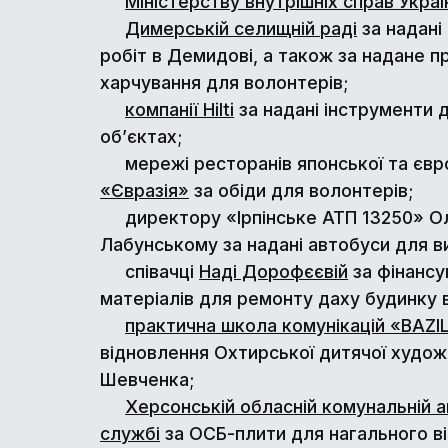
Міністерству внутрішніх справ Украї
Димерській селищній раді
за надані
робіт в Демидові, а також за надане 
харчування для волонтерів;
компанії Hilti
за надані інструменти 
об’єктах;
мережі ресторанів японської та євр
«Євразія»
за обіди для волонтерів;
директору «Ірпінське АТП 13250» 
Лабунському за надані автобуси для виї
співачці
Наді Дорофєєвій
за фінансу
матеріалів для ремонту даху будинку в 
практична школа комунікацій «BAZI
відновлення Охтирської дитячої художн
Шевченка;
Херсонській обласній комунальній а
службі
за ОСБ-плити для нагального в