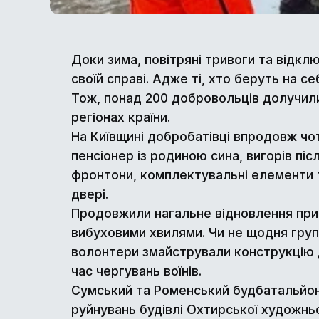
Доки зима, повітряні тривоги та відк
своїй справі. Адже ті, хто беруть на с
Тож, понад 200 добровольців долучили
регіонах країни.
На Київщині добробатівці впродовж чот
пенсіонер із родиною сина, вигорів пі
фронтони, комплектувальні елементи т
двері.
Продовжили нагальне відновлення при
вибуховими хвилями. Чи не щодня групи 
волонтери змайстрували конструкцію 
час чергувань воїнів.
Сумський та Роменський будбатальйони
руйнувань будівлі Охтирської художньо