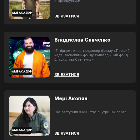
інфраструктури
АМБАСАДОР
ЗВ'ЯЗАТИСЯ
Владислав Савченко
ІТ підприємець, продюсер фільму «Перший
код», засновник фонду «Благодійний фонд
Владислава Савченка»
АМБАСАДОР
ЗВ'ЯЗАТИСЯ
Мері Акопян
Екс-заступниця Міністра внутрішніх справ
АМБАСАДОР
ЗВ'ЯЗАТИСЯ