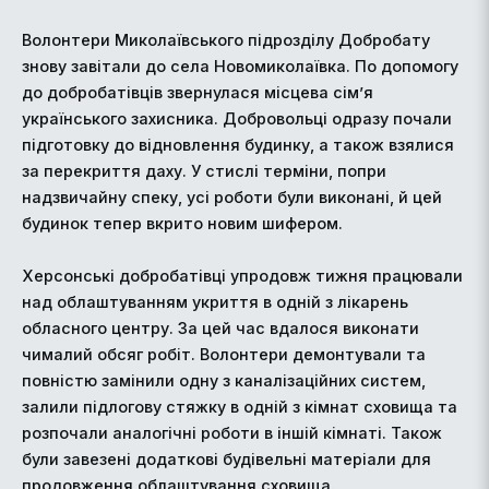
Волонтери Миколаївського підрозділу Добробату
знову завітали до села Новомиколаївка. По допомогу
до добробатівців звернулася місцева сім’я
українського захисника. Добровольці одразу почали
підготовку до відновлення будинку, а також взялися
за перекриття даху. У стислі терміни, попри
надзвичайну спеку, усі роботи були виконані, й цей
будинок тепер вкрито новим шифером.
Херсонські добробатівці упродовж тижня працювали
над облаштуванням укриття в одній з лікарень
обласного центру. За цей час вдалося виконати
чималий обсяг робіт. Волонтери демонтували та
повністю замінили одну з каналізаційних систем,
залили підлогову стяжку в одній з кімнат сховища та
розпочали аналогічні роботи в іншій кімнаті. Також
були завезені додаткові будівельні матеріали для
продовження облаштування сховища.