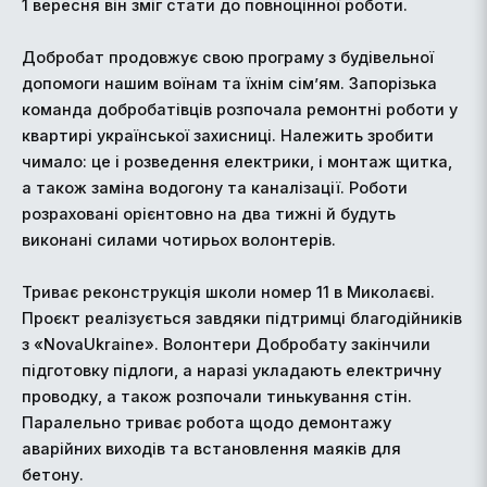
1 вересня він зміг стати до повноцінної роботи.
Добробат продовжує свою програму з будівельної
допомоги нашим воїнам та їхнім сім’ям. Запорізька
команда добробатівців розпочала ремонтні роботи у
квартирі української захисниці. Належить зробити
чимало: це і розведення електрики, і монтаж щитка,
а також заміна водогону та каналізації. Роботи
розраховані орієнтовно на два тижні й будуть
виконані силами чотирьох волонтерів.
Триває реконструкція школи номер 11 в Миколаєві.
Проєкт реалізується завдяки підтримці благодійників
з «NovaUkraine». Волонтери Добробату закінчили
підготовку підлоги, а наразі укладають електричну
проводку, а також розпочали тинькування стін.
Паралельно триває робота щодо демонтажу
аварійних виходів та встановлення маяків для
бетону.