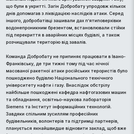
що були в укритті. Загін Добробату упродовж кількох
днів допомагав з ліквідацією наслідків атаки. Серед
іншого, добробатівці зашивали дах п’ятиповерхівки
водонепроникним брезентом, встановлювали стійки
під перекриття в аварійних місцях будівлі, а також
розчищували територію від завалів.
Команда Добробату не припиняє працювати в Івано-
Франківську, де три тижні тому під час нічної
масованої ракетної атаки російських терористів було
пошкоджено будівлю Національного технічного
університету нафти і газу. Внаслідок обстрілу
найбільше пошкоджені кафедра нафтогазових машин
та обладнання, освітньо-наукова лабораторія
Siemens та Інститут інформаційних технологій.
Завдяки спільним зусиллям професійних
будівельників, волонтерів та підтримці партнерів,
планується якнайшвидше відновити заклад, щоб вже