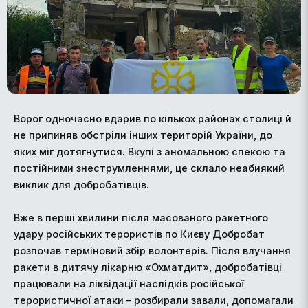
Ворог одночасно вдарив по кількох районах столиці й
не припиняв обстріли інших територій України, до
яких міг дотягнутися. Вкупі з аномальною спекою та
постійними знеструмленнями, це склало неабиякий
виклик для добробатівців.
Вже в перші хвилини після масованого ракетного
удару російських терористів по Києву Добробат
розпочав терміновий збір волонтерів. Після влучання
ракети в дитячу лікарню «Охматдит», добробатівці
працювали на ліквідації наслідків російської
терористичної атаки – розбирали завали, допомагали