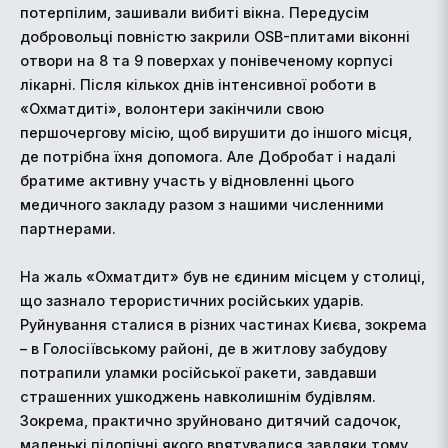
потерпілим, зашивали вибиті вікна. Передусім
добровольці повністю закрили OSB-плитами віконні
отвори на 8 та 9 поверхах у понівеченому корпусі
лікарні. Після кількох днів інтенсивної роботи в
«Охматдиті», волонтери закінчили свою
першочергову місію, щоб вирушити до іншого місця,
де потрібна їхня допомога. Але Добробат і надалі
братиме активну участь у відновленні цього
медичного закладу разом з нашими численними
партнерами.
На жаль «Охматдит» був не єдиним місцем у столиці,
що зазнало терористичних російських ударів.
Руйнування сталися в різних частинах Києва, зокрема
– в Голосіївському районі, де в житлову забудову
потрапили уламки російської ракети, завдавши
страшенних ушкоджень навколишнім будівлям.
Зокрема, практично зруйновано дитячий садочок,
маленькі підопічні якого врятувалися завдяки тому,