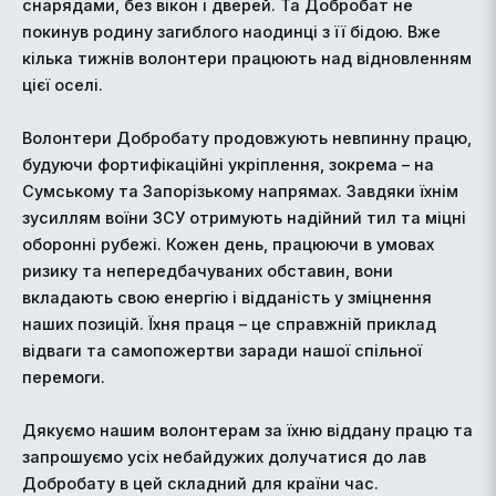
снарядами, без вікон і дверей. Та Добробат не
покинув родину загиблого наодинці з її бідою. Вже
кілька тижнів волонтери працюють над відновленням
цієї оселі.
Волонтери Добробату продовжують невпинну працю,
будуючи фортифікаційні укріплення, зокрема – на
Сумському та Запорізькому напрямах. Завдяки їхнім
зусиллям воїни ЗСУ отримують надійний тил та міцні
оборонні рубежі. Кожен день, працюючи в умовах
ризику та непередбачуваних обставин, вони
вкладають свою енергію і відданість у зміцнення
наших позицій. Їхня праця – це справжній приклад
відваги та самопожертви заради нашої спільної
перемоги.
Дякуємо нашим волонтерам за їхню віддану працю та
запрошуємо усіх небайдужих долучатися до лав
Добробату в цей складний для країни час.