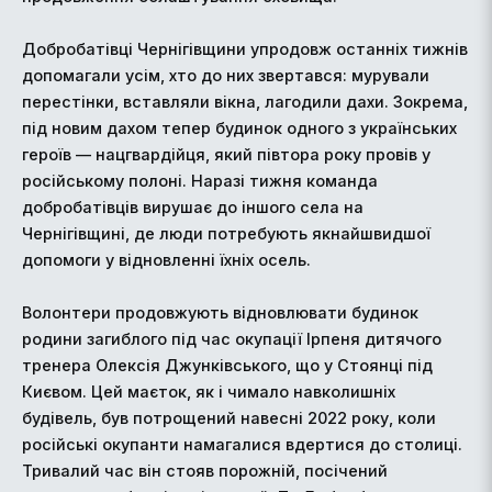
Добробатівці Чернігівщини упродовж останніх тижнів
допомагали усім, хто до них звертався: мурували
перестінки, вставляли вікна, лагодили дахи. Зокрема,
під новим дахом тепер будинок одного з українських
героїв — нацгвардійця, який півтора року провів у
російському полоні. Наразі тижня команда
добробатівців вирушає до іншого села на
Чернігівщині, де люди потребують якнайшвидшої
допомоги у відновленні їхніх осель.
Волонтери продовжують відновлювати будинок
родини загиблого під час окупації Ірпеня дитячого
тренера Олексія Джунківського, що у Стоянці під
Києвом. Цей маєток, як і чимало навколишніх
будівель, був потрощений навесні 2022 року, коли
російські окупанти намагалися вдертися до столиці.
Тривалий час він стояв порожній, посічений