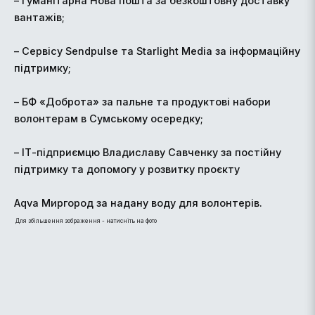
– Гуманітарна Нова пошта за безкоштовну доставку
вантажів;
– Сервісу Sendpulse та Starlight Media за інформаційну
підтримку;
– БФ «Доброта» за пальне та продуктові набори
волонтерам в Сумському осередку;
– ІТ-підприємцю Владиславу Савченку за постійну
підтримку та допомогу у розвитку проєкту
Aqva Миргород за надану воду для волонтерів.
Для збільшення зображення - натисніть на фото