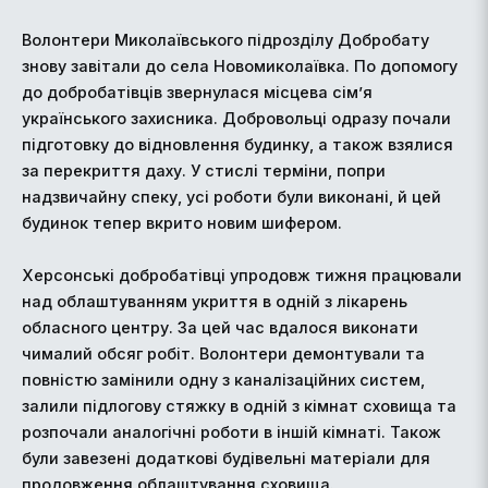
Волонтери Миколаївського підрозділу Добробату
знову завітали до села Новомиколаївка. По допомогу
до добробатівців звернулася місцева сім’я
українського захисника. Добровольці одразу почали
підготовку до відновлення будинку, а також взялися
за перекриття даху. У стислі терміни, попри
надзвичайну спеку, усі роботи були виконані, й цей
будинок тепер вкрито новим шифером.
Херсонські добробатівці упродовж тижня працювали
над облаштуванням укриття в одній з лікарень
обласного центру. За цей час вдалося виконати
чималий обсяг робіт. Волонтери демонтували та
повністю замінили одну з каналізаційних систем,
залили підлогову стяжку в одній з кімнат сховища та
розпочали аналогічні роботи в іншій кімнаті. Також
були завезені додаткові будівельні матеріали для
продовження облаштування сховища.