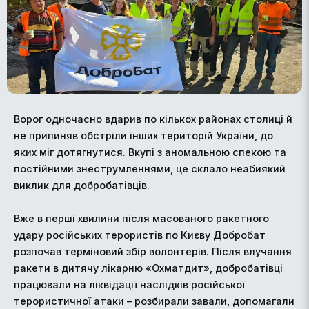
Ворог одночасно вдарив по кількох районах столиці й
не припиняв обстріли інших територій України, до
яких міг дотягнутися. Вкупі з аномальною спекою та
постійними знеструмленнями, це склало неабиякий
виклик для добробатівців.
Вже в перші хвилини після масованого ракетного
удару російських терористів по Києву Добробат
розпочав терміновий збір волонтерів. Після влучання
ракети в дитячу лікарню «Охматдит», добробатівці
працювали на ліквідації наслідків російської
терористичної атаки – розбирали завали, допомагали