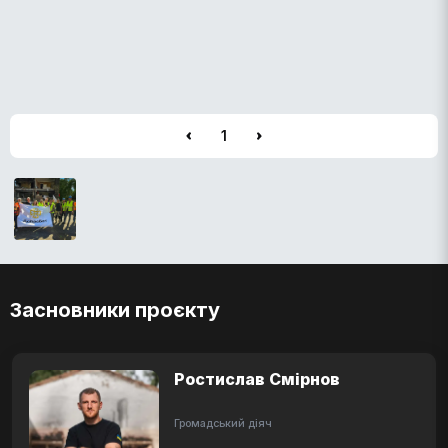
1
Засновники проєкту
Ростислав Смірнов
Громадський діяч