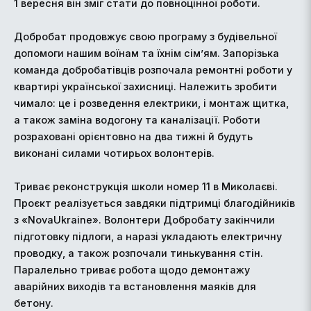
1 вересня він зміг стати до повноцінної роботи.
Добробат продовжує свою програму з будівельної
допомоги нашим воїнам та їхнім сім’ям. Запорізька
команда добробатівців розпочала ремонтні роботи у
квартирі української захисниці. Належить зробити
чимало: це і розведення електрики, і монтаж щитка,
а також заміна водогону та каналізації. Роботи
розраховані орієнтовно на два тижні й будуть
виконані силами чотирьох волонтерів.
Триває реконструкція школи номер 11 в Миколаєві.
Проєкт реалізується завдяки підтримці благодійників
з «NovaUkraine». Волонтери Добробату закінчили
підготовку підлоги, а наразі укладають електричну
проводку, а також розпочали тинькування стін.
Паралельно триває робота щодо демонтажу
аварійних виходів та встановлення маяків для
бетону.