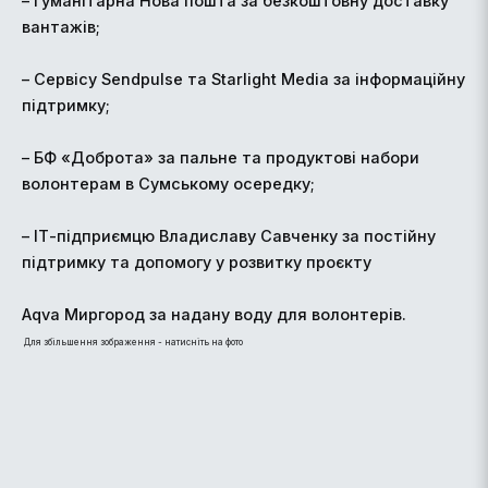
– Гуманітарна Нова пошта за безкоштовну доставку
вантажів;
– Сервісу Sendpulse та Starlight Media за інформаційну
підтримку;
– БФ «Доброта» за пальне та продуктові набори
волонтерам в Сумському осередку;
– ІТ-підприємцю Владиславу Савченку за постійну
підтримку та допомогу у розвитку проєкту
Aqva Миргород за надану воду для волонтерів.
Для збільшення зображення - натисніть на фото