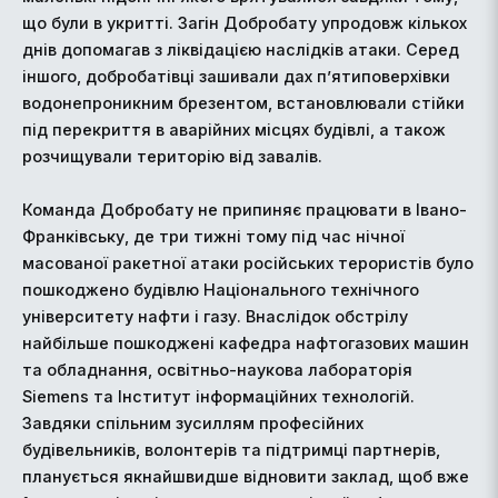
що були в укритті. Загін Добробату упродовж кількох
днів допомагав з ліквідацією наслідків атаки. Серед
іншого, добробатівці зашивали дах п’ятиповерхівки
водонепроникним брезентом, встановлювали стійки
під перекриття в аварійних місцях будівлі, а також
розчищували територію від завалів.
Команда Добробату не припиняє працювати в Івано-
Франківську, де три тижні тому під час нічної
масованої ракетної атаки російських терористів було
пошкоджено будівлю Національного технічного
університету нафти і газу. Внаслідок обстрілу
найбільше пошкоджені кафедра нафтогазових машин
та обладнання, освітньо-наукова лабораторія
Siemens та Інститут інформаційних технологій.
Завдяки спільним зусиллям професійних
будівельників, волонтерів та підтримці партнерів,
планується якнайшвидше відновити заклад, щоб вже