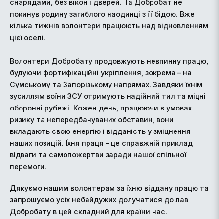
снарядами, без вікон і дверей. Та Добробат не
покинув родину загиблого наодинці з її бідою. Вже
кілька тижнів волонтери працюють над відновленням
цієї оселі.
Волонтери Добробату продовжують невпинну працю,
будуючи фортифікаційні укріплення, зокрема – на
Сумському та Запорізькому напрямах. Завдяки їхнім
зусиллям воїни ЗСУ отримують надійний тил та міцні
оборонні рубежі. Кожен день, працюючи в умовах
ризику та непередбачуваних обставин, вони
вкладають свою енергію і відданість у зміцнення
наших позицій. Їхня праця – це справжній приклад
відваги та самопожертви заради нашої спільної
перемоги.
Дякуємо нашим волонтерам за їхню віддану працю та
запрошуємо усіх небайдужих долучатися до лав
Добробату в цей складний для країни час.