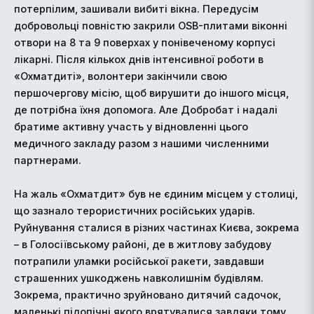
потерпілим, зашивали вибиті вікна. Передусім
добровольці повністю закрили OSB-плитами віконні
отвори на 8 та 9 поверхах у понівеченому корпусі
лікарні. Після кількох днів інтенсивної роботи в
«Охматдиті», волонтери закінчили свою
першочергову місію, щоб вирушити до іншого місця,
де потрібна їхня допомога. Але Добробат і надалі
братиме активну участь у відновленні цього
медичного закладу разом з нашими численними
партнерами.
На жаль «Охматдит» був не єдиним місцем у столиці,
що зазнало терористичних російських ударів.
Руйнування сталися в різних частинах Києва, зокрема
– в Голосіївському районі, де в житлову забудову
потрапили уламки російської ракети, завдавши
страшенних ушкоджень навколишнім будівлям.
Зокрема, практично зруйновано дитячий садочок,
маленькі підопічні якого врятувалися завдяки тому,