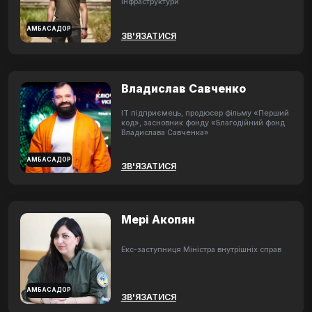
інфраструктури
АМБАСАДОР
ЗВ'ЯЗАТИСЯ
Владислав Савченко
ІТ підприємець, продюсер фільму «Перший
код», засновник фонду «Благодійний фонд
Владислава Савченка»
АМБАСАДОР
ЗВ'ЯЗАТИСЯ
Мері Акопян
Екс-заступниця Міністра внутрішніх справ
АМБАСАДОР
ЗВ'ЯЗАТИСЯ