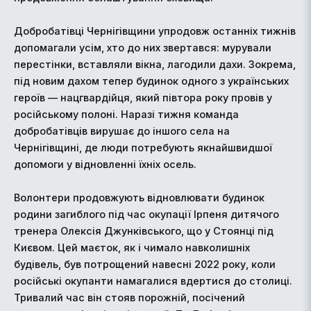
Добробатівці Чернігівщини упродовж останніх тижнів
допомагали усім, хто до них звертався: мурували
перестінки, вставляли вікна, лагодили дахи. Зокрема,
під новим дахом тепер будинок одного з українських
героїв — нацгвардійця, який півтора року провів у
російському полоні. Наразі тижня команда
добробатівців вирушає до іншого села на
Чернігівщині, де люди потребують якнайшвидшої
допомоги у відновленні їхніх осель.
Волонтери продовжують відновлювати будинок
родини загиблого під час окупації Ірпеня дитячого
тренера Олексія Джунківського, що у Стоянці під
Києвом. Цей маєток, як і чимало навколишніх
будівель, був потрощений навесні 2022 року, коли
російські окупанти намагалися вдертися до столиці.
Тривалий час він стояв порожній, посічений