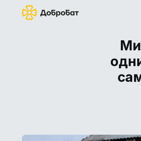
Ми
одни
сам