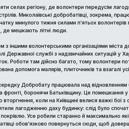
яти селах регіону, де волонтери передусім лагод
рілів. Миколаївські добробатівці, зокрема, працю
початку минулого тижня силами п’ятьох волонтері
х, де мешкають літні люди.
 з іншими волонтерськими організаціями міста до
лі Державної службі з надзвичайних ситуацій у Ха
чаток. Роботи там дійсно багато, тому волонтери 
ована допомога малярів, плиточників та взагалі усі
ередку Добробату працювала над відновленням бу
на фронті, боронячи Батьківщину. Це помешкання у 
вторгнення, коли на Київщині велися важкі бої з о
ятили лагодженню даху будинку: слід було споча
 покрівлю. Усе робили старанно й максимально які
батівці обов’язково повернуться сюди, щоб дов