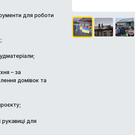
нструменти для роботи
;
будматеріали;
хня – за
влення домівок та
проєкту;
і рукавиці для