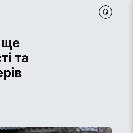
 ще
ті та
ерів