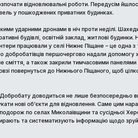
розпочати відновлювальні роботи. Передусім йшло
рівель у пошкоджених приватних будинках.
кими ударними дронами в ніч проти неділі. Шахеди
ативні будівлі, освітній заклад, житлові будинки.
тери працювали у селі Нижнє Піщане – це одна з 
ро добробатівців першочергово надали допомогу 
е сміття, а також закрили тимчасовими панелями в
взі повернуться до Нижнього Піщаного, щоб цілк
 Добробату доводиться не лише безпосередньо ви
кати нові об’єкти для відновлення. Саме цим нар
подорож по селах Миколаївщини та сусідньої Херс
ирають та систематизують інформацію щодо зруйн