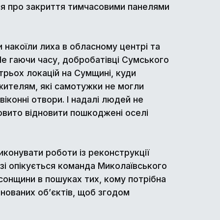
ся про закриття тимчасовими панелями
 накоїли лиха в обласному центрі та
 Не гаючи часу, добробатівці Сумського
трьох локацій на Сумщині, куди
жителям, які самотужки не могли
іконні отвори. І надалі людей не
овито відновити пошкоджені оселі
конувати роботи із реконструкції
азі опікується команда Миколаївського
онщини в пошуках тих, кому потрібна
ованих об’єктів, щоб згодом