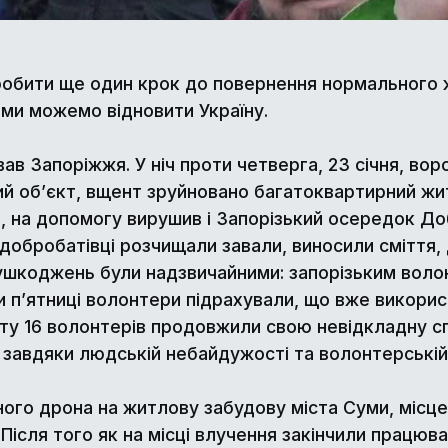
обити ще один крок до повернення нормального жи
 ми можемо відновити Україну.
ав Запоріжжя. У ніч проти четверга, 23 січня, во
ий об’єкт, вщент зруйновано багатоквартирний жи
, на допомогу вирушив і Запорізький осередок До
 добробатівці розчищали завали, виносили сміття
ушкоджень були надзвичайними: запорізьким вол
 п’ятниці волонтери підрахували, що вже використ
оту 16 волонтерів продовжили свою невідкладну сп
 завдяки людській небайдужості та волонтерській 
ного дрона на житлову забудову міста Суми, місц
 Після того як на місці влучення закінчили працюв