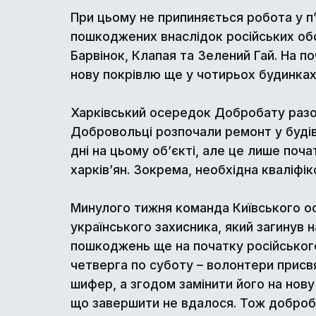
При цьому не припиняється робота у п’
пошкоджених внаслідок російських обст
Барвінок, Клапая та Зелений Гай. На 
нову покрівлю ще у чотирьох будинка
Харківський осередок Добробату разом
Добровольці розпочали ремонт у будів
дні на цьому об’єкті, але це лише по
харків’ян. Зокрема, необхідна кваліфік
Минулого тижня команда Київського ос
українського захисника, який загинув 
пошкоджень ще на початку російського 
четверга по суботу – волонтери присв
шифер, а згодом замінити його на нову
що завершити не вдалося. Тож добро