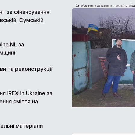
Для збільшення зображення - натисніть на фот
ні за фінансування
вській, Сумській,
ine.NL за
умщині
ви та реконструкції
 IREX in Ukraine за
ення сміття на
вельні матеріали