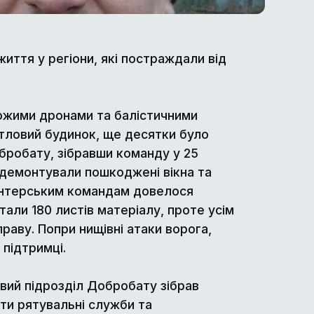
ття у регіони, які постраждали від
рожими дронами та балістичними
тловий будинок, ще десятки було
бробату, зібравши команду у 25
, демонтували пошкоджені вікна та
онтерським командам довелося
али 180 листів матеріалу, проте усім
раву. Попри нищівні атаки ворога,
підтримці.
евий підрозділ Добробату зібрав
ати рятувальні служби та