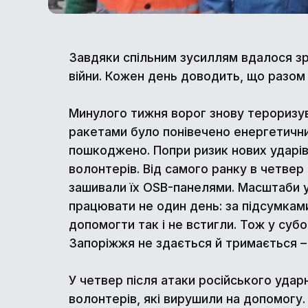
Завдяки спільним зусиллям вдалося зр
війни. Кожен день доводить, що разом
Минулого тижня ворог знову тероризув
ракетами було понівечено енергетичн
пошкоджено. Попри ризик нових ударів
волонтерів. Від самого ранку в четвер
зашивали їх OSB-панелями. Масштаби 
працювати не один день: за підсумками
допомогти так і не встигли. Тож у суб
Запоріжжя не здається й тримається –
У четвер після атаки російського удар
волонтерів, які вирушили на допомогу.