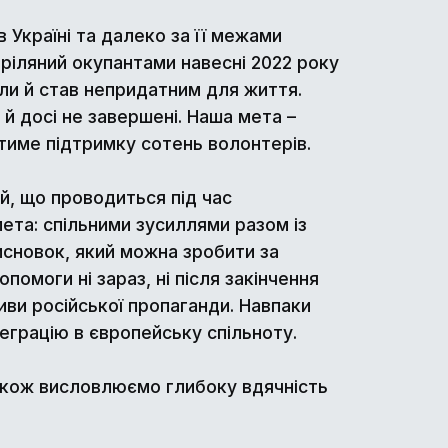
 Україні та далеко за її межами
ріляний окупантами навесні 2022 року
іли й став непридатним для життя.
й досі не завершені. Наша мета –
тиме підтримку сотень волонтерів.
й, що проводиться під час
мета: спільними зусиллями разом із
сновок, який можна зробити за
омоги ні зараз, ні після закінчення
тиви російської пропаганди. Навпаки
нтеграцію в європейську спільноту.
акож висловлюємо глибоку вдячність