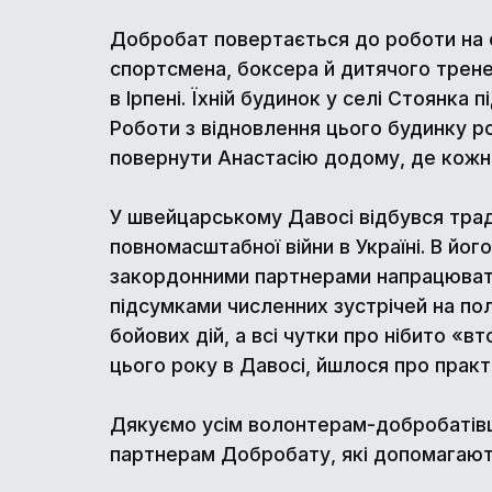
Добробат повертається до роботи на об
спортсмена, боксера й дитячого трене
в Ірпені. Їхній будинок у селі Стоянк
Роботи з відновлення цього будинку ро
повернути Анастасію додому, де кожна
У швейцарському Давосі відбувся трад
повномасштабної війни в Україні. В йо
закордонними партнерами напрацювати
підсумками численних зустрічей на поля
бойових дій, а всі чутки про нібито «в
цього року в Давосі, йшлося про практи
Дякуємо усім волонтерам-добробатівц
партнерам Добробату, які допомагають 