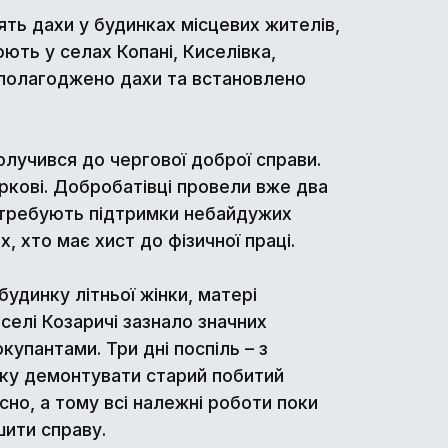
ять дахи у будинках місцевих жителів,
ють у селах Копані, Киселівка,
в полагоджено дахи та встановлено
лучився до чергової доброї справи.
ркові. Добробатівці провели вже два
потребують підтримки небайдужих
х, хто має хист до фізичної праці.
динку літньої жінки, матері
селі Козаричі зазнало значних
купантами. Три дні поспіль – з
тку демонтувати старий побитий
сно, а тому всі належні роботи поки
ершити справу.