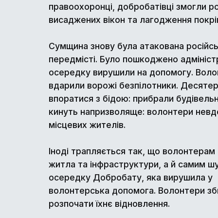
правоохоронці, добробатівці змогли 
висаджених вікон та лагодження пок
Сумщина знову була атакована російсь
передмісті. Було пошкоджено адміністр
осередку вирушили на допомогу. Волон
вдарили ворожі безпілотники. Десяте
впоратися з бідою: прибрали будівельн
кинуть напризволяще: волонтери невдо
місцевих жителів.
Іноді трапляється так, що волонтерам
житла та інфраструктури, а й самим шу
осередку Добробату, яка вирушила у 
волонтерська допомога. Волонтери зб
розпочати їхнє відновлення.