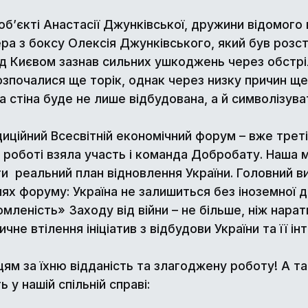
’єкті Анастасії Джунківської, дружини відомого в
ра з боксу Олексія Джунківського, який був розст
а під Києвом зазнав сильних ушкоджень через обстр
зпочалися ще торік, однак через низку причин ще 
 стіна буде не лише відбудована, а й символізува
иційний Всесвітній економічний форум – вже треті
го роботі взяла участь і команда Добробату. Наша 
 реальний план відновлення України. Головний ви
х форуму: Україна не залишиться без іноземної доп
томленість» Заходу від війни – не більше, ніж нара
чне втілення ініціатив з відбудови України та її і
ям за їхню відданість та злагоджену роботу! А т
у нашій спільній справі: