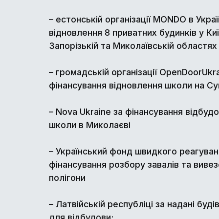
– естонській організації MONDO в Украї
відновлення 8 приватних будинків у Киї
Запорізькій та Миколаївській областях
– громадській організації OpenDoorUkra
фінансування відновлення школи на С
– Nova Ukraine за фінансування відбудо
школи в Миколаєві
– Український фонд швидкого реагування
фінансування розбору завалів та вивез
полігони
– Латвійській республіці за надані буді
для відбудови;