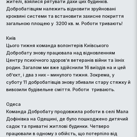
жителі, взялися рятувати дахи цих будинків.
Добробатівцям належить відновити зруйновані
кроквяні системи та встановити захисне покриття
загальною площею у 3200 кв. м. Роботи тривають!
Київ
Цього тижня команда волонтерів Київського
Добробату знову працювала над відновленням
Центру психічного здоров’я ветеранів війни та їхніх
родин. Загалом ми вже здійснили 16 виїздів на и цей
об’єкт, і два з них – минулого тижня. Зокрема, у
суботу 11 добробатівців знову збивали стару стяжку й
вивозили будівельне сміття. Роботи тривають.
Одеса
Команда Добробату продовжила роботи в селі Мала
Дофінівка на Одещині, де було пошкоджено дитячий
садок та приватні житлові будинки. Четверо
працювали в одному з обійсть, що потерпіло від