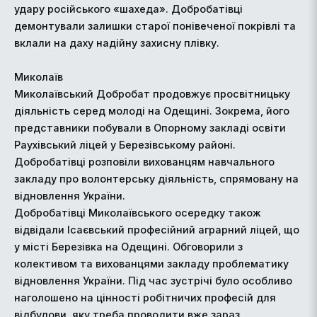
удару російського «шахеда». Добробатівці
демонтували залишки старої понівеченої покрівлі та
вклали на даху надійну захисну плівку.
Миколаїв
Миколаївський Добробат продовжує просвітницьку
діяльність серед молоді на Одещині. Зокрема, його
представники побували в Опорному закладі освіти
Раухівський ліцей у Березівському районі.
Добробатівці розповіли вихованцям навчального
закладу про волонтерську діяльність, спрямовану на
відновлення України.
Добробатівці Миколаївського осередку також
відвідали Ісаєвський професійний аграрний ліцей, що
у місті Березівка на Одещині. Обговорили з
колективом та вихованцями закладу проблематику
відновлення України. Під час зустрічі було особливо
наголошено на цінності робітничих професій для
відбудови, яку треба проводити вже зараз.