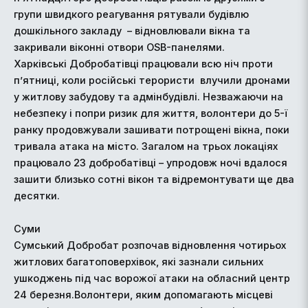
групи швидкого реагування рятували будівлю
дошкільного закладу – відновлювали вікна та
закривали віконні отвори OSB-панелями.
Харківські Добробатівці працювали всю ніч проти
п’ятниці, коли російські терористи влучили дронами
у житлову забудову та адмінбудівлі. Незважаючи на
небезпеку і попри ризик для життя, волонтери до 5-ї
ранку продовжували зашивати потрощені вікна, поки
тривала атака на місто. Загалом на трьох локаціях
працювало 23 добробатівці – упродовж ночі вдалося
зашити близько сотні вікон та відремонтувати ще два
десятки.
Суми
Сумський Добробат розпочав відновлення чотирьох
житлових багатоповерхівок, які зазнали сильних
ушкоджень під час ворожої атаки на обласний центр
24 березня.Волонтери, яким допомагають місцеві