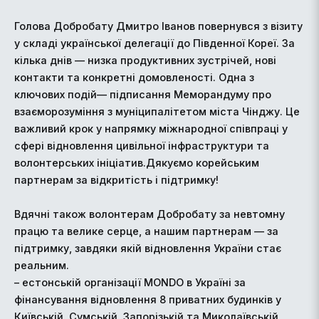
Голова Добробату Дмитро Іванов повернувся з візиту
у складі української делегації до Південної Кореї. За
кілька днів — низка продуктивних зустрічей, нові
контакти та конкретні домовленості. Одна з
ключових подій— підписання Меморандуму про
взаєморозуміння з муніципалітетом міста Чінджу. Це
важливий крок у напрямку міжнародної співпраці у
сфері відновлення цивільної інфраструктури та
волонтерських ініціатив.Дякуємо корейським
партнерам за відкритість і підтримку!
Вдячні також волонтерам Добробату за невтомну
працю та велике серце, а нашим партнерам — за
підтримку, завдяки якій відновлення України стає
реальним.
– естонській організації MONDO в Україні за
фінансування відновлення 8 приватних будинків у
Київській, Сумській, Запорізькій та Миколаївській