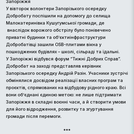
Запоріжжя
У вівторок волонтери Запорізького осередку
Добробату поспішили на допомогу до селища
Малокатеринівка Кушугумської громади, де
внаслідок ворожого обстрілу було понівечено
приватні будинки та обʼєктиінфраструктури
Добробатівці зашили OSB-плитами вікна у
пошкоджених будівлях – школі, сільраді та їдальні.
У Запоріжжі відбувся форум “Тижні Добрих Справ”.
Добробат на заході представляв керівник
Запорізького осередку Андрій Разін. Учасники зустрічі
обмінялися досвідом реалізації власних програм та
проєктів, спрямованих на відбудову рідного краю. Всі
вони об’єднані єдиною метою: не лише підтримати
Запоріжжя в складні воєнні часи, а й створити умови
для його відродження, розвитку та згуртування
громади після перемоги.
***