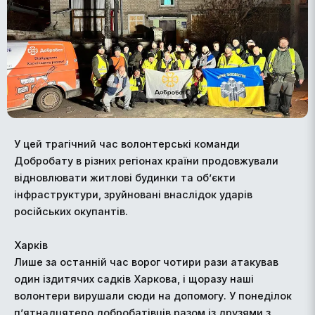
У цей трагічний час волонтерські команди
Добробату в різних регіонах країни продовжували
відновлювати житлові будинки та об’єкти
інфраструктури, зруйновані внаслідок ударів
російських окупантів.
Харків
Лише за останній час ворог чотири рази атакував
один іздитячих садків Харкова, і щоразу наші
волонтери вирушали сюди на допомогу. У понеділок
п’ятнадцятеро добробатівців разом із друзями з