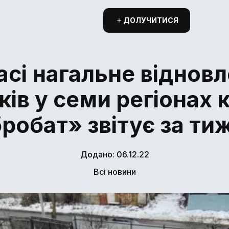
ДОЛУЧИТИСЯ
асі нагальне віднов
ів у семи регіонах 
робат» звітує за ти
Додано: 06.12.22
Всі новини