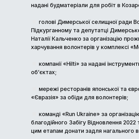
надані будматеріали для робіт в Козар
голові Димерської селищної ради 
Підкурганному та депутатці Димерськ
Наталії Кальченко за організацію прож
харчування волонтерів у комплексі «M
компанії «Hilti» за надані інструмен
об’єктах;
мережі ресторанів японської та євр
«Євразія» за обіди для волонтерів;
команді «Run Ukraine» за організаці
благодійного Забігу Відновлення 2022 т
цим етапам донати задля нагального в