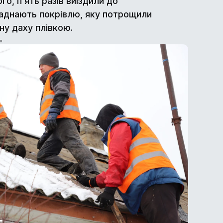
го, п’ять разів виїздили до
ладнають покрівлю, яку потрощили
ну даху плівкою.
о