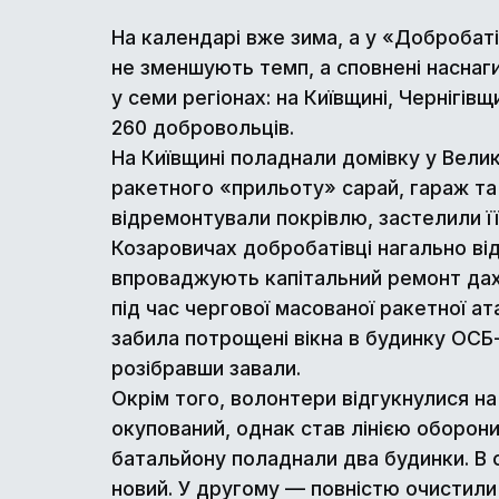
На календарі вже зима, а у «Добробаті
не зменшують темп, а сповнені наснаг
у семи регіонах: на Київщині, Чернігів
260 добровольців.
На Київщині поладнали домівку у Велик
ракетного «прильоту» сарай, гараж та 
відремонтували покрівлю, застелили її
Козаровичах добробатівці нагально ві
впроваджують капітальний ремонт даху
під час чергової масованої ракетної ат
забила потрощені вікна в будинку ОСБ-
розібравши завали.
Окрім того, волонтери відгукнулися на
окупований, однак став лінією оборони
батальйону поладнали два будинки. В 
новий. У другому — повністю очистили