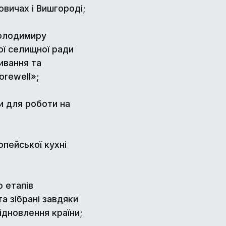
овичах і Вишгороді;
Володимиру
ої селищної ради
ивання та
orewell»;
ти для роботи на
опейської кухні
ю етапів
а зібрані завдяки
ідновлення країни;