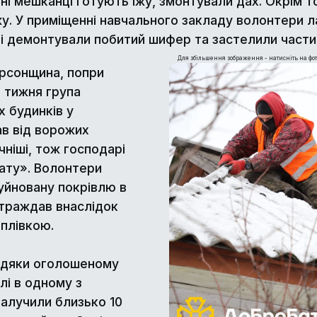
ітні мешканці готують їжу, змонтували дах. Окрім то
у. У приміщенні навчального закладу волонтери 
і демонтували побитий шифер та застелили части
Для збільшення зображення - натисніть на фот
ерсонщина, попри
о тижня група
 будинків у
ав від ворожих
чніші, тож господарі
ату». Волонтери
уйновану покрівлю в
страждав внаслідок
 плівкою.
вдяки оголошеному
лі в одному з
залучили близько 10