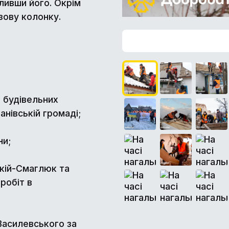
ливши його. Окрім
зову колонку.
і будівельних
анівській громаді;
ни;
ькій-Смаглюк та
робіт в
Василевського за