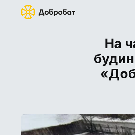
На ч
будинк
«Доб