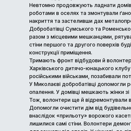
Невтомно продовжують ладнати домівки
роботами в оселях та змонтували ґанок
накриття та застеливши дах металопр
Добробатівці Сумського та Роменськог
разом з місцевими мешканцями, рятув
стіни першого та другого поверхів буді
конструкції приміщення.
Тримають фронт відбудови й волонтери
Харківського дитячо-юнацького клубу м
російськими військами, позабивали по
У Миколаєві добробатівці допомогли р
опалення. У домівці мешкають жінки зі
Тож, волонтери ще й відремонтували ві
Допомогли очистити дім від будівельн
внаслідок «прильоту» ворожого касетно
лишилися самі стіни. Волонтери демонт