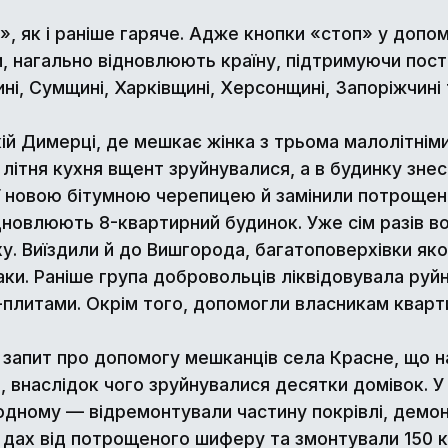
», як і раніше гаряче. Адже кнопки «стоп» у допом
и, нагально відновлюють країну, підтримуючи пос
щині, Сумщині, Харківщині, Херсонщині, Запоріжчин
ій Димерці, де мешкає жінка з трьома малолітніми
літня кухня вщент зруйнувалися, а в будинку знес
 новою бітумною черепицею й замінили потрощені 
дновлюють 8-квартирний будинок. Уже сім разів во
. Виїздили й до Вишгорода, багатоповерхівки яко
аки. Раніше група добровольців ліквідовувала руйн
плитами. Окрім того, допомогли власникам кварти
 запит про допомогу мешканців села Красне, що на
, внаслідок чого зруйнувалися десятки домівок. 
одному — відремонтували частину покрівлі, демо
 дах від потрощеного шиферу та змонтували 150 к