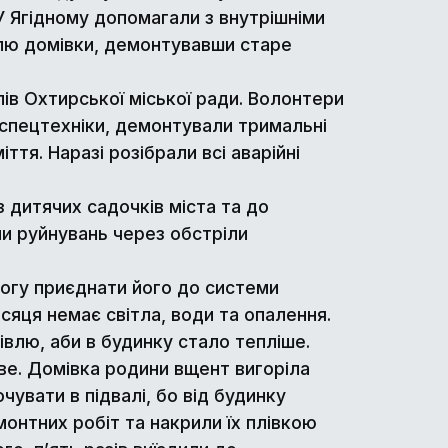
 Ягідному допомагали з внутрішніми
івлю домівки, демонтувавши старе
в Охтирської міської ради. Волонтери
спецтехніки, демонтували тримальні
ття. Наразі розібрали всі аварійні
 дитячих садочків міста та до
ли руйнувань через обстріли
могу приєднати його до системи
ісяця немає світла, води та опалення.
івлю, аби в будинку стало тепліше.
ве. Домівка родини вщент вигоріла
увати в підвалі, бо від будинку
монтних робіт та накрили їх плівкою