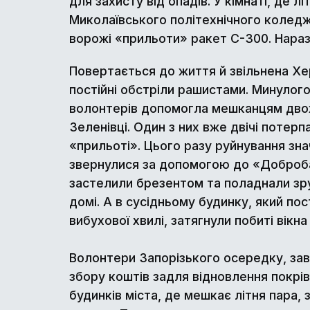
для захисту від опадів. У кімнаті, де л
Миколаївського політехнічного коледж
ворожі «прильоти» ракет С-300. Нараз
Повертається до життя й звільнена Х
постійні обстріли рашистами. Минулог
волонтерів допомогла мешканцям двох
Зеленівці. Один з них вже двічі потерп
«прильоті». Цього разу руйнування зна
звернулися за допомогою до «Доброб
застелили брезентом та поладнали зр
домі. А в сусідньому будинку, який по
вибухової хвилі, затягнули побиті вікна
Волонтери Запорізького осередку, за
збору коштів задля відновлення покрів
будинків міста, де мешкає літня пара, 