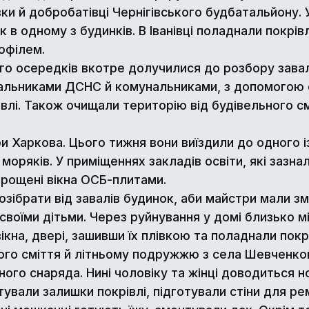
 й добробатівці Чернігівського будбатальйону. У
 в одному з будинків. В Іванівці поладнали покр
офілем.
о осередків вкотре долучилися до розбору завалі
альниками ДСНС й комунальниками, з допомогою 
влі. Також очищали територію від будівельного смі
 Харкова. Цього тижня вони виїздили до одного із
оряків. У приміщеннях закладів освіти, які зазна
трощені вікна ОСБ-плитами.
озібрати від завалів будинок, аби майстри мали з
 своїми дітьми. Через руйнування у домі близько м
кна, двері, зашивши їх плівкою та поладнали покр
ого сміття й літньому подружжю з села Шевченко
го снаряда. Нині чоловіку та жінці доводиться ноч
ували залишки покрівлі, підготували стіни для ре