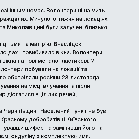
озі іншим немає. Волонтери ні на мить
траждалих. Минулого тижня на локаціях
і та Миколаївщині були залучені близько
 дітьми та матір’ю. Внаслідок
ло дах і повибивало вікна. Волонтери
вікна на нові металопластикові. У
лонтери побували на локації та
го обстріляли росіяни 23 листопада
ування на місці влучання, а після —
р дістатися вцілілих речей,
 Чернігівщині. Населений пункт не був
У Красному добробатівці Київського
нтувавши шифер та замінивши його на
в.м. ондуліну з комплектуючими.