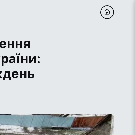
лення
країни:
ждень