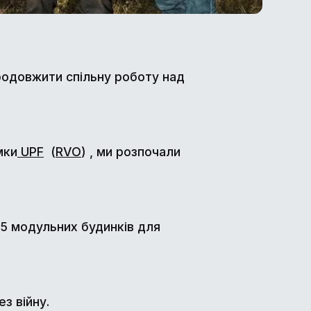
одовжити спільну роботу над
мки
UPF
(
RVO
) , ми розпочали
15 модульних будинків для
з війну.