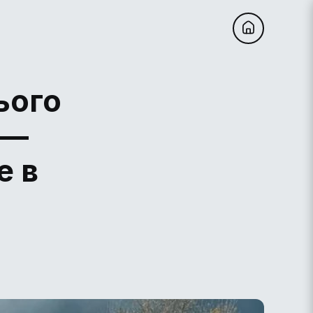
ього
 —
е в