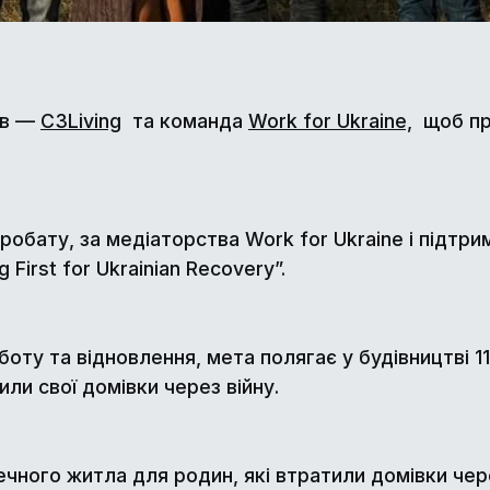
ів —
C3Living
та команда
Work for Ukraine,
щоб пр
обату, за медіаторства Work for Ukraine і підтри
First for Ukrainian Recovery”.
боту та відновлення, мета полягає у будівництві 1
ли свої домівки через війну.
чного житла для родин, які втратили домівки чере