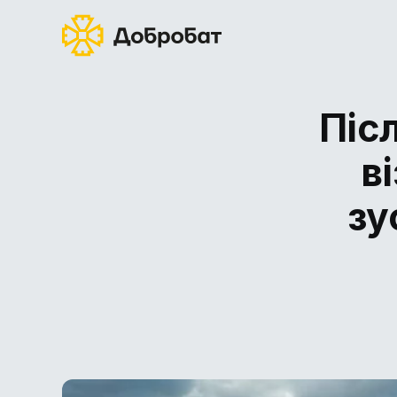
Піс
в
зу