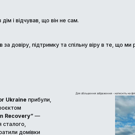
ім і відчував, що він не сам.
за довіру, підтримку та спільну віру в те, що ми 
Для збільшення зображення - натисніть на фот
or
Ukraine
прибули,
проєктом
an
Recovery
”
—
я сталого,
тратили домівки