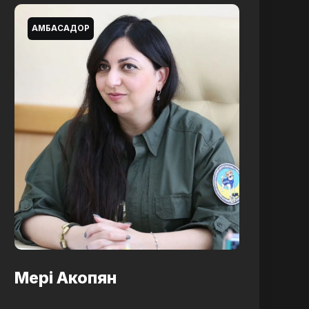
АМБАСАДОР
Мері Акопян