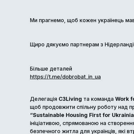
Ми прагнемо, щоб кожен українець мав д
Щиро дякуємо партнерам з Нідерландів 
Більше деталей
https://t.me/dobrobat_in_ua
Делегація
C
3
Living
та команда
Work
f
щоб продовжити спільну роботу над 
“
Sustainable
Housing
First
for
Ukraini
ініціативою, спрямованою на створенн
безпечного житла для українців, які в