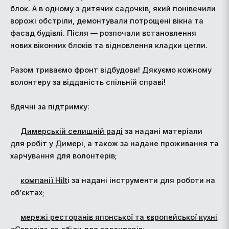
блок. А в одному з дитячих садочків, який понівечили
ворожі обстріли, демонтували потрощені вікна та
фасад будівлі. Після — розпочали встановлення
нових віконних блоків та відновлення кладки цегли.
Разом триваємо фронт відбудови! Дякуємо кожному
волонтеру за відданість спільній справі!
Вдячні за підтримку:
Димерській селищній раді
за надані матеріали
для робіт у Димері, а також за надане проживання та
харчування для волонтерів;
компанії Hilt
i за надані інструменти для роботи на
об’єктах;
мережі ресторанів японської та європейської кухні