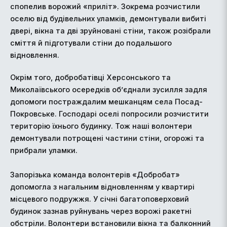
спопелив ворожий «приліт». Зокрема розчистили
оселю від будівельних уламків, демонтували вибиті
двері, вікна та дві зруйновані стіни, також розібрали
сміття й підготували стіни до подальшого
відновлення.
Окрім того, добробатівці Херсонського та
Миколаївського осередків об’єднали зусилля задля
допомоги постраждалим мешканцям села Посад-
Покровське. Господарі оселі попросили розчистити
територію їхнього будинку. Тож наші волонтери
демонтували потрощені частини стіни, огорожі та
прибрали уламки.
Запорізька команда волонтерів «Добробат»
допомогла з нагальним відновленням у квартирі
місцевого подружжя. У січні багатоповерховий
будинок зазнав руйнувань через ворожі ракетні
обстріли. Волонтери встановили вікна та балконний