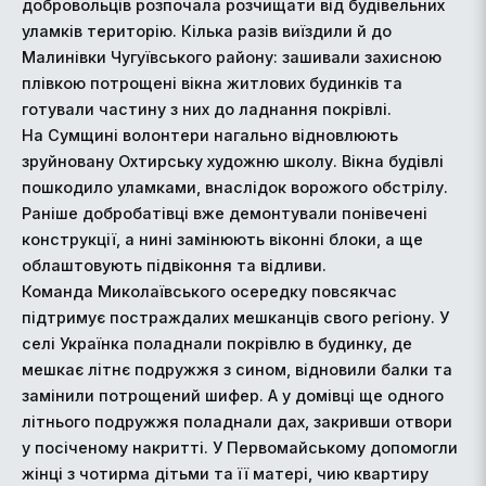
добровольців розпочала розчищати від будівельних
уламків територію. Кілька разів виїздили й до
Малинівки Чугуївського району: зашивали захисною
плівкою потрощені вікна житлових будинків та
готували частину з них до ладнання покрівлі.
На Сумщині волонтери нагально відновлюють
зруйновану Охтирську художню школу. Вікна будівлі
пошкодило уламками, внаслідок ворожого обстрілу.
Раніше добробатівці вже демонтували понівечені
конструкції, а нині замінюють віконні блоки, а ще
облаштовують підвіконня та відливи.
Команда Миколаївського осередку повсякчас
підтримує постраждалих мешканців свого регіону. У
селі Українка поладнали покрівлю в будинку, де
мешкає літнє подружжя з сином, відновили балки та
замінили потрощений шифер. А у домівці ще одного
літнього подружжя поладнали дах, закривши отвори
у посіченому накритті. У Первомайському допомогли
жінці з чотирма дітьми та її матері, чию квартиру