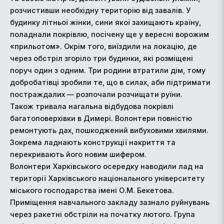
розчистивши необхідну територію від завалів. У
будинку літньої жінки, сини якої захищають країну,
поладнали покрівлю, посічену ще у вересні ворожим
«прильотом». Окрім того, виїздили на локацію, де
через обстріл згоріло три будинки, які розміщені
поруч один з одним. Три родини втратили дім, тому
добробатівці зробили те, що в силах, аби підтримати
постраждалих — розпочали розчищати руїни.
Також тривала нагальна відбудова покрівлі
багатоповерхівки в Димері. Волонтери повністю
ремонтують дах, пошкоджений вибуховими хвилями.
Зокрема ладнають конструкції накриття та
перекривають його новим шифером.
Волонтери Харківського осередку наводили лад на
території Харківського національного університету
міського господарства імені О.М. Бекетова.
Приміщення навчального закладу зазнало руйнувань
через ракетні обстріли на початку лютого. Група