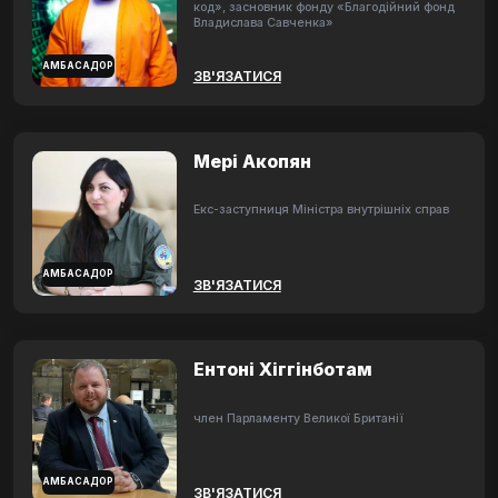
код», засновник фонду «Благодійний фонд
Владислава Савченка»
АМБАСАДОР
ЗВ'ЯЗАТИСЯ
Мері Акопян
Екс-заступниця Міністра внутрішніх справ
АМБАСАДОР
ЗВ'ЯЗАТИСЯ
Ентоні Хіггінботам
член Парламенту Великої Британії
АМБАСАДОР
ЗВ'ЯЗАТИСЯ