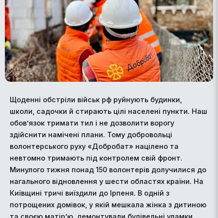
Щоденні обстріли військ рф руйнують будинки,
школи, садочки й стирають цілі населені пункти. Наш
обов’язок тримати тил і не дозволити ворогу
здійснити намічені плани. Тому добровольці
волонтерського руху «Добробат» націлено та
невтомно тримають під контролем свій фронт.
Минулого тижня понад 150 волонтерів долучилися до
нагального відновлення у шести областях країни. На
Київщині тричі виїздили до Ірпеня. В одній з
потрощених домівок, у якій мешкала жінка з дитиною
та своєю матір’ю, демонтували будівельні уламки,