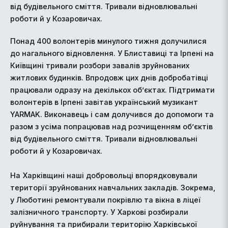
від будівельного сміття. Тривали відновлювальні
роботи й у Козаровичах.
Понад 400 волонтерів минулого тижня долучилися
до нагального відновлення. У Блиставиці та Ірпені на
Київщині тривали розбори завалів зруйнованих
житлових будинків. Впродовж цих днів добробатівці
працювали одразу на декількох об’єктах. Підтримати
волонтерів в Ірпені завітав український музикант
YARMAK. Виконавець і сам долучився до допомоги та
разом з усіма попрацював над розчищенням об’єктів
від будівельного сміття. Тривали відновлювальні
роботи й у Козаровичах.
На Харківщині наші добровольці впорядковували
території зруйнованих навчальних закладів. Зокрема,
у Люботині ремонтували покрівлю та вікна в ліцеї
залізничного транспорту. У Харкові розбирали
руйнування та прибирали територію Харківської