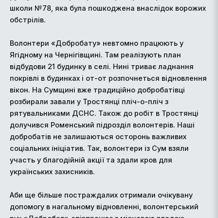
школи №78, яка була пошкоджена внаслідок ворожих
обстрілів.
Волонтери «Добробату» невтомно працюють у
Ягідному на Чернігівщині. Там реалізують план
відбудови 21 будинку в селі. Нині триває ладнання
покрівлі в будинках і от-от розпочнеться відновлення
вікон. На Сумщині вже традиційно добробатівці
розбирали завали у Тростянці пліч-о-пліч з
рятувальниками ДСНС. Також до робіт в Тростянці
долучився Роменський підрозділ волонтерів. Наші
добробатів не залишаються осторонь важливих
соціальних ініціатив. Так, волонтери із Сум взяли
участь у благодійній акції та здали кров для
українських захисників.
Аби ще більше постраждалих отримали очікувану
допомогу в нагальному відновленні, волонтерський