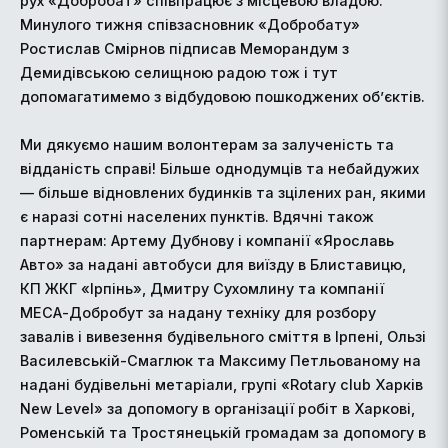
рух «Добробат» співпрацює з місцевою владою.
Минулого тижня співзасновник «Добробату»
Ростислав Смірнов підписав Меморандум з
Демидівською селищною радою тож і тут
допомагатимемо з відбудовою пошкоджених об’єктів.
Ми дякуємо нашим волонтерам за залученість та
відданість справі! Більше однодумців та небайдужих
— більше відновлених будинків та зцілених ран, якими
є наразі сотні населених пунктів. Вдячні також
партнерам: Артему Дубнову і компанії «Ярославь
Авто» за надані автобуси для виїзду в Блиставицю,
КП ЖКГ «Ірпінь», Дмитру Сухомлину та компанії
МЕСА-Добробут за надану техніку для розбору
завалів і вивезення будівельного сміття в Ірпені, Ользі
Василевській-Смаглюк та Максиму Петльованому на
надані будівельні метаріали, групі «Rotary club Харків
New Level» за допомогу в організації робіт в Харкові,
Роменській та Тростянецькій громадам за допомогу в