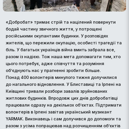
«Добробат» тримає стрій та націлений повернути
бодай частину звичного життя, у потрощені
російськими окупантами будинки. У розповідях
жителів, що пережили окупацію, особисті трагедії та
біль. У багатьох українців війна вмить забрала все,
разом із надією. Тож наша мета допомагати тим, хто
цього потребує, адже співчуття та розуміння
об’єднують нас у прагненні зробити більше.
Понад 400 волонтерів минулого тижня долучилися
до нагального відновлення. У Блиставиці та Ірпені на
Київщині тривали розбори завалів зруйнованих
житлових будинків. Впродовж цих днів добробатівці
працювали одразу на декількох об’єктах. Підтримати
волонтерів в Ірпені завітав український музикант
YARMAK. Виконавець і сам долучився до допомоги та
разом з усіма попрацював над розчищенням об’єктів