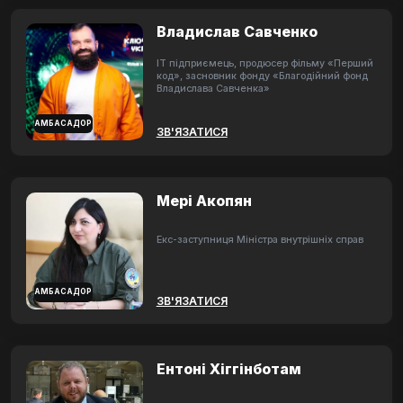
Владислав Савченко
ІТ підприємець, продюсер фільму «Перший
код», засновник фонду «Благодійний фонд
Владислава Савченка»
АМБАСАДОР
ЗВ'ЯЗАТИСЯ
Мері Акопян
Екс-заступниця Міністра внутрішніх справ
АМБАСАДОР
ЗВ'ЯЗАТИСЯ
Ентоні Хіггінботам