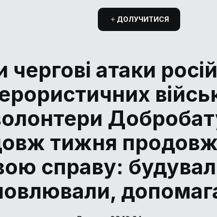
ДОЛУЧИТИСЯ
 чергові атаки росі
ерористичних війсь
волонтери Добробат
довж тижня продовж
вою справу: будувал
новлювали, допомаг