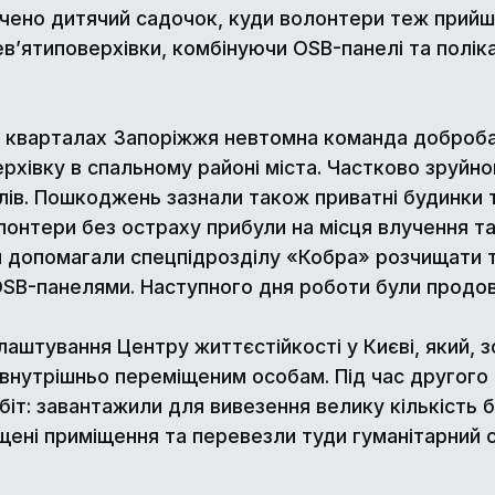
ечено дитячий садочок, куди волонтери теж прийш
дев’ятиповерхівки, комбінуючи OSB-панелі та полі
х кварталах Запоріжжя невтомна команда доброба
ерхівку в спальному районі міста. Частково зруйн
лів. Пошкоджень зазнали також приватні будинки 
олонтери без остраху прибули на місця влучення 
п допомагали спецпідрозділу «Кобра» розчищати т
 OSB-панелями. Наступного дня роботи були продов
аштування Центру життєстійкості у Києві, який, 
внутрішньо переміщеним особам. Під час другого в
іт: завантажили для вивезення велику кількість 
щені приміщення та перевезли туди гуманітарний