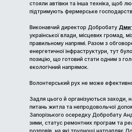
стояли автівки та інша техніка, щоб л
підтримують фермерське господарств
Виконавчий директор Добробату
Дмит
української влади, місцевих громад, м
правильному напрямі. Разом з обговор
енергетичної інфраструктури, тут бул
позицію, що готовий стати одним з гол
екологічний напрямок.
Волонтерський рух не може ефективно
Задля цього й організуються заходи, н
питань житла та непродовольчої допом
Запорізького осередку Добробату Андр
зими, статус ремонтних програм та реа
розповів, на які труднощі натрапляє Д