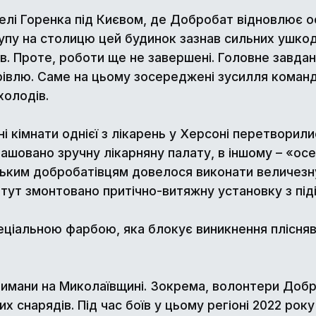
лі Горенка під Києвом, де Добробат відновлює о
ступу на столицю цей будинок зазнав сильних ушк
в. Проте, роботи ще не завершені. Головне завдан
рівлю. Саме на цьому зосереджені зусилля коман
холодів.
 кімнати однієї з лікарень у Херсоні перетворилис
ташовано зручну лікарняну палату, в іншому – «ос
ьким добробатівцям довелося виконати величезну
 тут змонтовано притічно-витяжну установку з піді
спеціальною фарбою, яка блокує виникнення плісняв
Лимани на Миколаївщині. Зокрема, волонтери Добр
 снарядів. Під час боїв у цьому регіоні 2022 року