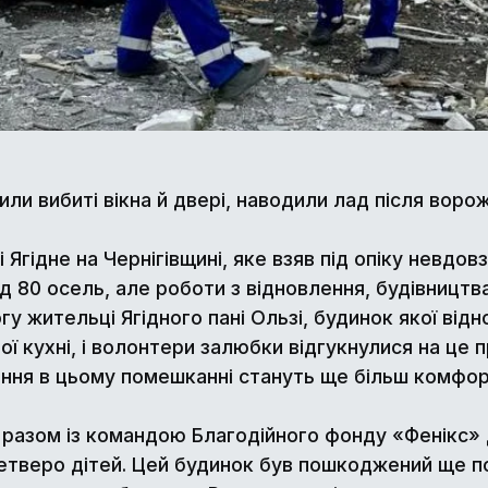
и вибиті вікна й двері, наводили лад після ворож
ідне на Чернігівщині, яке взяв під опіку невдовзі
ад 80 осель, але роботи з відновлення, будівницт
у жительці Ягідного пані Ользі, будинок якої від
ої кухні, і волонтери залюбки відгукнулися на це 
ання в цьому помешканні стануть ще більш комфо
 разом із командою Благодійного фонду «Фенікс» 
четверо дітей. Цей будинок був пошкоджений ще п