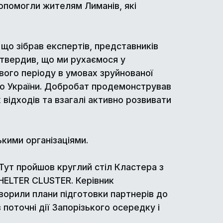
допомогли жителям Лиманів, які
 що зібрав експертів, представників
ідтвердив, що ми рухаємося у
вого періоду в умовах зруйнованої
ню України. Добробат продемонстрував
 відходів та взагалі активно розвивати
кими організаціями.
 Тут пройшов круглий стіл Кластера з
SHELTER CLUSTER. Керівник
ворили плани підготовки партнерів до
поточні дії Запорізького осередку і