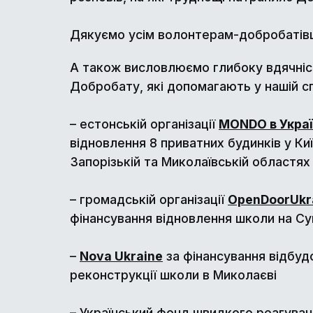
Дякуємо усім волонтерам-добробатівця
А також висловлюємо глибоку вдячні
Добробату, які допомагають у нашій спі
– естонській організації
MONDO в Украї
відновлення 8 приватних будинків у Киї
Запорізькій та Миколаївській областях
– громадській організації
OpenDoorUkr
фінансування відновлення школи на С
– ⁠
Nova Ukraine
за фінансування відбуд
реконструкції школи в Миколаєві
– Український фонд швидкого реагува