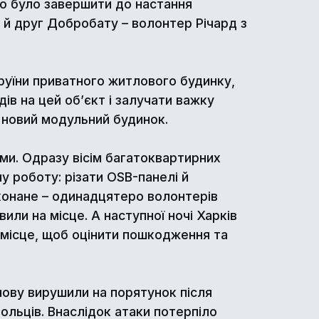
во було завершити до настання
 й друг Добробату – волонтер Річард з
 руїни приватного житлового будинку,
дів на цей об’єкт і залучати важку
но новий модульний будинок.
и. Одразу вісім багатоквартирних
у роботу: різати OSB-панелі й
конане – одинадцятеро волонтерів
вили на місце. А наступної ночі Харків
 місце, щоб оцінити пошкодження та
нову вирушили на порятунок після
ольців. Внаслідок атаки потерпіло