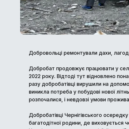
Добровольці ремонтували дахи, лагодил
Добробат продовжує працювати у селі Яг
2022 року. Відтоді тут відновлено пон
разу добробатівці вирушили на допомог
виникла потреба у побудові нової літнь
розпочалися, і невдовзі умови прожив
Добробатівці Чернігівського осередку
багатодітної родини, де виховується 