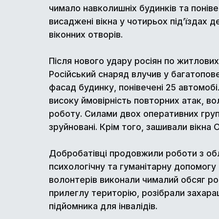
чимало навколишніх будинків та понів
висаджені вікна у чотирьох під’їздах 
віконних отворів.
Після нового удару росіян по житлови
Російський снаряд влучив у багатопов
фасад будинку, понівечені 25 автомобі
високу ймовірність повторних атак, в
роботу. Силами двох оперативних гру
зруйновані. Крім того, зашивали вікна
Добробатівці продовжили роботи з обл
психологічну та гуманітарну допомогу 
волонтерів виконали чималий обсяг роб
прилеглу територію, розібрали захара
підйомника для інвалідів.