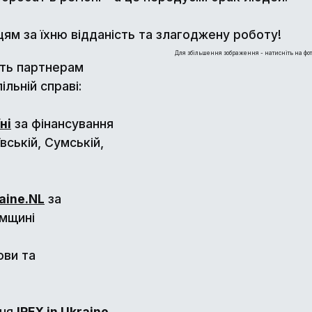
м за їхню відданість та злагоджену роботу!
Для збільшення зображення - натисніть на фот
сть партнерам
льній справі:
ні
за фінансування
вській, Сумській,
aine.NL
за
умщині
ови та
ння
IREX in Ukraine