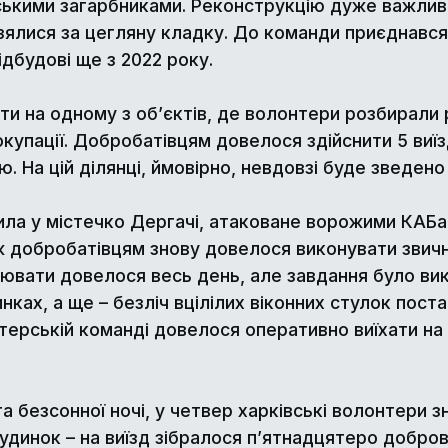
ійськими загарбниками. Реконструкцію дуже важли
зялися за цегляну кладку. До команди приєднався
ідбудові ще з 2022 року.
ти на одному з об’єктів, де волонтери розбирали
окупації. Добробатівцям довелося здійснити 5 виїз
лю. На цій ділянці, ймовірно, невдовзі буде зведе
ла у містечко Дергачі, атаковане ворожими КАБам
ж добробатівцям знову довелося виконувати звичн
цювати довелося весь день, але завдання було ви
нках, а ще – безліч вцілілих віконних стулок поста
нтерській команді довелося оперативно виїхати на
 безсонної ночі, у четвер харківські волонтери з
динок – на виїзд зібралося п’ятнадцятеро добров