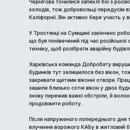
Чернігова точилися запеклі бої з рос
холодів, тож добровольці передусім в
Каліфорнії. Він активно бере участь у в
У Тростянці на Сумщині закінчено робо
що був понівечений під час російської 
техніку, щоб розібрати аварійну будів
Харківська команда Добробату вируши
будинків тут залишилося без вікон, то
закривати щитами віконні отвори. Пра
зашили близько сотні вікон у двох буди
знову пережив важкі обстріли, й воло
продовжити роботу.
Після напруженого попереднього дня та
влучення ворожого КАБу в житловий бу