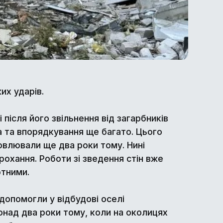
их ударів.
 після його звільнення від загарбників
ва та впорядкування ще багато. Цього
новлювали ще два роки тому. Нині
прохання. Роботи зі зведення стін вже
ртними.
допомогли у відбудові оселі
онад два роки тому, коли на околицях