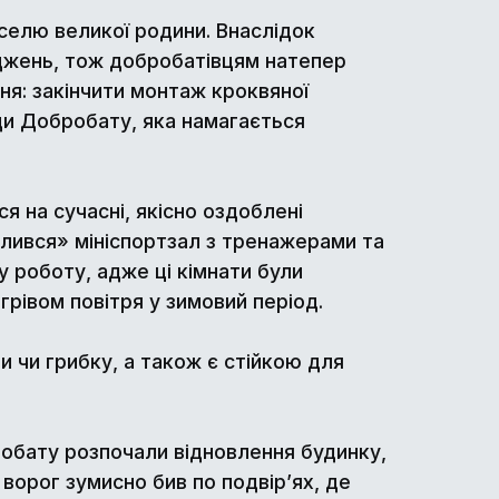
селю великої родини. Внаслідок
оджень, тож добробатівцям натепер
ня: закінчити монтаж кроквяної
ди Добробату, яка намагається
я на сучасні, якісно оздоблені
елився» мініспортзал з тренажерами та
 роботу, адже ці кімнати були
грівом повітря у зимовий період.
и чи грибку, а також є стійкою для
обату розпочали відновлення будинку,
 ворог зумисно бив по подвір’ях, де