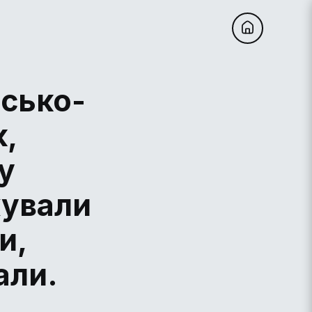
йсько-
к,
у
ували
и,
али.