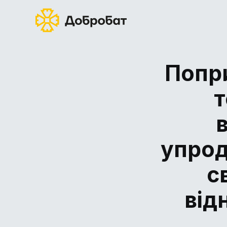
Попри
т
упро
с
від