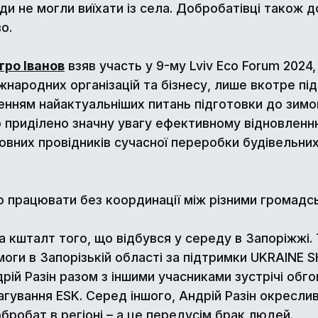
юди не могли виїхати із села. Добробатівці також 
о.
ро Іванов
взяв участь у 9-му Lviv Eco Forum 2024,
іжнародних організацій та бізнесу, лише вкотре п
енням найактуальніших питань підготовки до зимо
о приділено значну увагу ефективному відновлен
овних провідників сучасної переробки будівельних
 працювати без координації між різними громадсь
а кшталт того, що відбувся у середу в Запоріжжі.
оги в Запорізькій області за підтримки UKRAINE 
ій Разін разом з іншими учасниками зустрічі обго
гування ESK. Серед іншого, Андрій Разін окреслив 
обробат в регіоні – а це передусім брак людей.