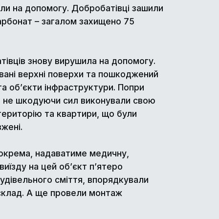
ли на допомогу. Добробатівці зашили
карбонат – загалом захищено 75
тівців знову вирушила на допомогу.
овані верхні поверхи та пошкоджений
та об’єкти інфраструктури. Попри
та не шкодуючи сил виконували свою
ериторію та квартири, що були
жені.
зокрема, надаватиме медичну,
иїзду на цей об’єкт п’ятеро
будівельного сміття, впорядкували
 склад. А ще провели монтаж