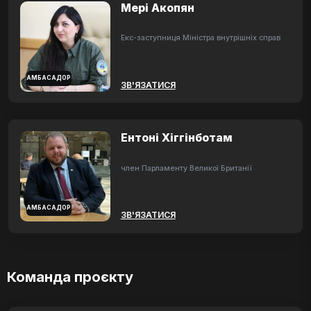
Мері Акопян
Екс-заступниця Міністра внутрішніх справ
АМБАСАДОР
ЗВ'ЯЗАТИСЯ
Ентоні Хіггінботам
член Парламенту Великої Британії
АМБАСАДОР
ЗВ'ЯЗАТИСЯ
Команда проєкту