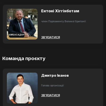
Ентоні Хіггінботам
член Парламенту Великої Британії
АМБАСАДОР
ЗВ'ЯЗАТИСЯ
Команда проєкту
Дмитро Іванов
Голова організації
ЗВ’ЯЗАТИСЯ