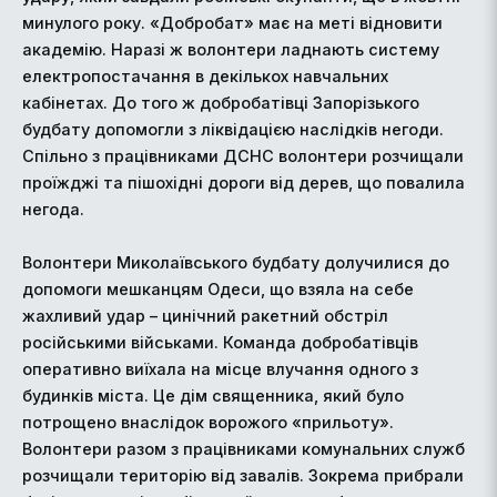
минулого року. «Добробат» має на меті відновити
академію. Наразі ж волонтери ладнають систему
електропостачання в декількох навчальних
кабінетах. До того ж добробатівці Запорізького
будбату допомогли з ліквідацією наслідків негоди.
Спільно з працівниками ДСНС волонтери розчищали
проїжджі та пішохідні дороги від дерев, що повалила
негода.
Волонтери Миколаївського будбату долучилися до
допомоги мешканцям Одеси, що взяла на себе
жахливий удар – цинічний ракетний обстріл
російськими військами. Команда добробатівців
оперативно виїхала на місце влучання одного з
будинків міста. Це дім священника, який було
потрощено внаслідок ворожого «прильоту».
Волонтери разом з працівниками комунальних служб
розчищали територію від завалів. Зокрема прибрали