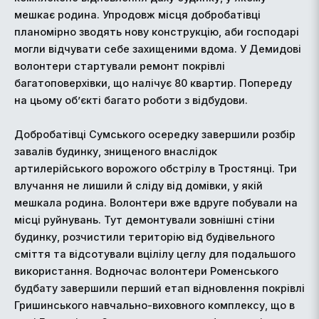
мешкає родина. Упродовж місця добробатівці
планомірно зводять нову конструкцію, аби господарі
могли відчувати себе захищеними вдома. У Демидові
волонтери стартували ремонт покрівлі
багатоповерхівки, що налічує 80 квартир. Попереду
на цьому об’єкті багато роботи з відбудови.
Добробатівці Сумського осередку завершили розбір
завалів будинку, знищеного внаслідок
артилерійського ворожого обстрілу в Тростянці. Три
влучання не лишили й сліду від домівки, у якій
мешкала родина. Волонтери вже вдруге побували на
місці руйнувань. Тут демонтували зовнішні стіни
будинку, розчистили територію від будівельного
сміття та відсотували вцілілу цеглу для подальшого
використання. Водночас волонтери Роменського
будбату завершили перший етап відновлення покрівлі
Гришинського навчально-виховного комплексу, що в