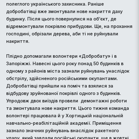
полеглого українського захисника. Раніше
добробатівці вже змонтували нове накриття даху
будинку. Після цього повернулися на об‘єкт, де
відремонтували покрівлю прибудови. Ще, на прохання
господині, обрізали дерева, аби ті не руйнували
накриття.
Плідно допомагали волонтери «Добробату» і в
Запоріжжі. Навесні цього року понад 50 будинків в
одному з районів міста зазнали руйнувань унаслідок
обстрілу, здійсненого російськими окупантами.
Добробатівці прийшли на поміч та взялися за
відбудову зруйнованої покрівлі одного з будинків.
Упродовж двох виїздів провели демонтажні роботи
та змонтувала нове накриття. Цього тижня команда
волонтері працювала й у Хортицькій національній
навчально-реабілітаційній академії. Приміщення
зазнало значних руйнувань внаслідок ракетного
удару, який завдали російські окупанти, ще в жовтні