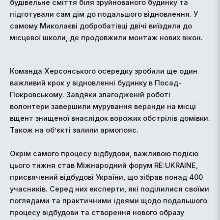
будівельне сміття біля зруйнованого будинку та
підготували сам дім до подальшого відновлення. У
самому Миколаєві добробатівці двічі виїздили до
місцевої школи, де продовжили монтаж нових вікон.
Команда Херсонського осередку зробили ще один
важливий крок у відновленні будинку в Посад-
Покровському. Завдяки злагодженій роботі
волонтери завершили мурування веранди на місці
вщент знищеної внаслідок ворожих обстрілів домівки.
Також на об’єкті залили армопояс.
Окрім самого процесу відбудови, важливою подією
цього тижня став Міжнародний форум RE:UKRAINE,
присвячений відбудові України, що зібрав понад 400
учасників. Серед них експерти, які поділилися своїми
поглядами та практичними ідеями щодо подальшого
процесу відбудови та створення нового образу