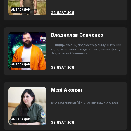
АМБАСАДОР
ЗВ'ЯЗАТИСЯ
Владислав Савченко
ІТ підприємець, продюсер фільму «Перший
код», засновник фонду «Благодійний фонд
Владислава Савченка»
АМБАСАДОР
ЗВ'ЯЗАТИСЯ
Мері Акопян
Екс-заступниця Міністра внутрішніх справ
АМБАСАДОР
ЗВ'ЯЗАТИСЯ