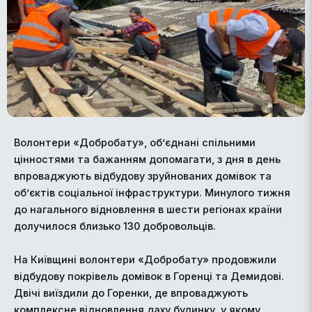
Волонтери «Добробату», об’єднані спільними
цінностями та бажанням допомагати, з дня в день
впроваджують відбудову зруйнованих домівок та
об’єктів соціальної інфраструктури. Минулого тижня
до нагального відновлення в шести регіонах країни
долучилося близько 130 добровольців.
На Київщині волонтери «Добробату» продовжили
відбудову покрівель домівок в Горенці та Демидові.
Двічі виїздили до Горенки, де впроваджують
комплексне відновлення даху будинку, у якому