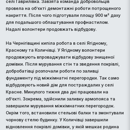
селі Гаврилівка. Завзята команда добровольців
провела на об’єкті демонтажні роботи потрощеного
накриття. Після чого підготували площу 900 м² даху
для подальшого облаштування профнастилом.
Надалі волонтери продовжать відбудову.
На Чернігівщині кипіла робота в селі Ягідному,
Красному та Количівці. У Ягідному волонтери
продовжують впроваджувати відбудову знищеної
домівки. Після мурування стін та зведення покрівлі,
добробатівці розпочали роботи по заливці
фундаменту під міжкімнатні перегородки. Так само
відбудовують новий дім для постраждалих у селі
Красне. Минулого тижня два дні працювали на
об’єкті. Зокрема, здійснили заливку армопояса та
завершили мурування міжкімнатних перегородок.
Окрім того, встановили стельові балки та змонтували
чорнову стелю будинку. У Количівці завершили
відновлення покрівлі домівки, у якій мешкає родина