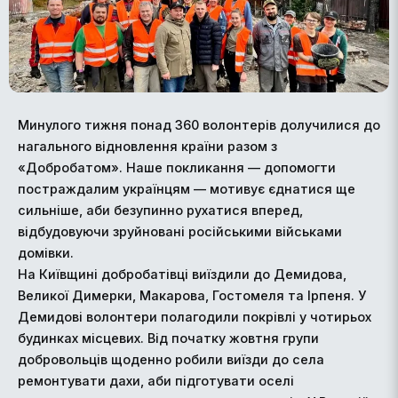
Минулого тижня понад 360 волонтерів долучилися до
нагального відновлення країни разом з
«Добробатом». Наше покликання — допомогти
постраждалим українцям — мотивує єднатися ще
сильніше, аби безупинно рухатися вперед,
відбудовуючи зруйновані російськими військами
домівки.
На Київщині добробатівці виїздили до Демидова,
Великої Димерки, Макарова, Гостомеля та Ірпеня. У
Демидові волонтери полагодили покрівлі у чотирьох
будинках місцевих. Від початку жовтня групи
добровольців щоденно робили виїзди до села
ремонтувати дахи, аби підготувати оселі