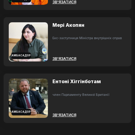
ЗВ'ЯЗАТИСЯ
Мері Акопян
Екс-заступниця Міністра внутрішніх справ
АМБАСАДОР
ЗВ'ЯЗАТИСЯ
Ентоні Хіггінботам
член Парламенту Великої Британії
АМБАСАДОР
ЗВ'ЯЗАТИСЯ