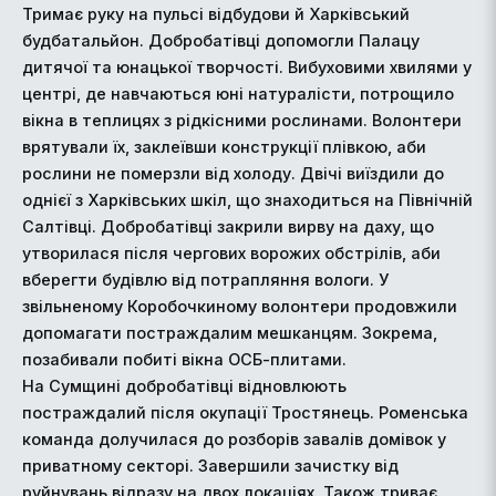
Тримає руку на пульсі відбудови й Харківський
будбатальйон. Добробатівці допомогли Палацу
дитячої та юнацької творчості. Вибуховими хвилями у
центрі, де навчаються юні натуралісти, потрощило
вікна в теплицях з рідкісними рослинами. Волонтери
врятували їх, заклеївши конструкції плівкою, аби
рослини не померзли від холоду. Двічі виїздили до
однієї з Харківських шкіл, що знаходиться на Північній
Салтівці. Добробатівці закрили вирву на даху, що
утворилася після чергових ворожих обстрілів, аби
вберегти будівлю від потрапляння вологи. У
звільненому Коробочкиному волонтери продовжили
допомагати постраждалим мешканцям. Зокрема,
позабивали побиті вікна ОСБ-плитами.
На Сумщині добробатівці відновлюють
постраждалий після окупації Тростянець. Роменська
команда долучилася до розборів завалів домівок у
приватному секторі. Завершили зачистку від
руйнувань відразу на двох локаціях. Також триває