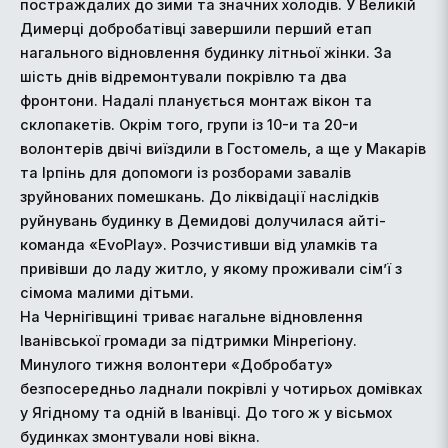
постраждалих до зими та значних холодів. У Великій
Димерці добробатівці завершили перший етап
нагального відновлення будинку літньої жінки. За
шість днів відремонтували покрівлю та два
фронтони. Надалі планується монтаж вікон та
склопакетів. Окрім того, групи із 10-и та 20-и
волонтерів двічі виїздили в Гостомель, а ще у Макарів
та Ірпінь для допомоги із розборами завалів
зруйнованих помешкань. До ліквідації наслідків
руйнувань будинку в Демидові долучилася айті-
команда «EvoPlay». Розчистивши від уламків та
привівши до ладу житло, у якому проживали сім’ї з
сімома малими дітьми.
На Чернігівщині триває нагальне відновлення
Іванівської громади за підтримки Мінрегіону.
Минулого тижня волонтери «Добробату»
безпосередньо ладнали покрівлі у чотирьох домівках
у Ягідному та одній в Іванівці. До того ж у вісьмох
будинках змонтували нові вікна.