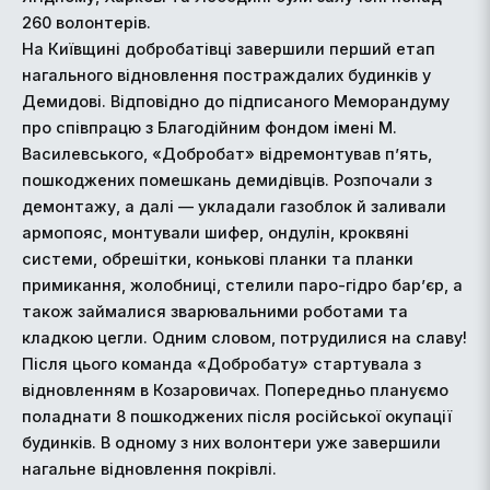
260 волонтерів.
На Київщині добробатівці завершили перший етап
нагального відновлення постраждалих будинків у
Демидові. Відповідно до підписаного Меморандуму
про співпрацю з Благодійним фондом імені М.
Василевського, «Добробат» відремонтував п’ять,
пошкоджених помешкань демидівців. Розпочали з
демонтажу, а далі — укладали газоблок й заливали
армопояс, монтували шифер, ондулін, кроквяні
системи, обрешітки, конькові планки та планки
примикання, жолобниці, стелили паро-гідро бар’єр, а
також займалися зварювальними роботами та
кладкою цегли. Одним словом, потрудилися на славу!
Після цього команда «Добробату» стартувала з
відновленням в Козаровичах. Попередньо плануємо
поладнати 8 пошкоджених після російської окупації
будинків. В одному з них волонтери уже завершили
нагальне відновлення покрівлі.