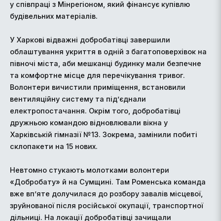
у співпраці з Мінрегіоном, який фінансує купівлю
будівельних матеріалів.
У Харкові відважні добробатівці завершили
облаштування укриття в одній з багатоповерхівок на
півночі міста, аби мешканці будинку мали безпечне
та комфортне місце для перечікування тривог.
Волонтери вичистили приміщення, встановили
вентиляційну систему та під’єднали
електропостачання. Окрім того, добробатівці
дружньою командою відновлювали вікна у
Харківській гімназії №13. Зокрема, замінили побиті
склопакети на 15 нових.
Невтомно стукають молотками волонтери
«Добробату» й на Сумщині. Там Роменська команда
вже вп’яте долучилася до розбору завалів місцевої,
зруйнованої після російської окупації, транспортної
дільниці. На локації добробатівці зачищали