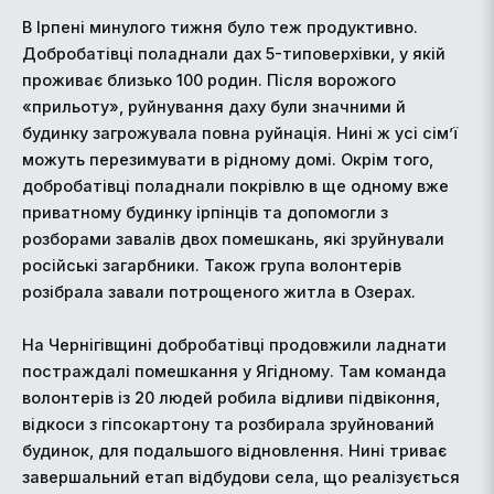
В Ірпені минулого тижня було теж продуктивно.
Добробатівці поладнали дах 5-типоверхівки, у якій
проживає близько 100 родин. Після ворожого
«прильоту», руйнування даху були значними й
будинку загрожувала повна руйнація. Нині ж усі сім’ї
можуть перезимувати в рідному домі. Окрім того,
добробатівці поладнали покрівлю в ще одному вже
приватному будинку ірпінців та допомогли з
розборами завалів двох помешкань, які зруйнували
російські загарбники. Також група волонтерів
розібрала завали потрощеного житла в Озерах.
На Чернігівщині добробатівці продовжили ладнати
постраждалі помешкання у Ягідному. Там команда
волонтерів із 20 людей робила відливи підвіконня,
відкоси з гіпсокартону та розбирала зруйнований
будинок, для подальшого відновлення. Нині триває
завершальний етап відбудови села, що реалізується