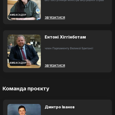
Екс-заступниця Міністра внутрішніх справ
АМБАСАДОР
ЗВ'ЯЗАТИСЯ
Ентоні Хіггінботам
член Парламенту Великої Британії
АМБАСАДОР
ЗВ'ЯЗАТИСЯ
Команда проєкту
Дмитро Іванов