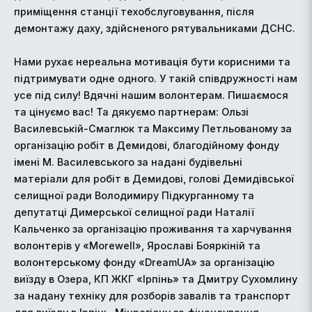
приміщення станції техобслуговування, після
демонтажу даху, здійсненого рятувальниками ДСНС.
Нами рухає нереальна мотивація бути корисними та
підтримувати одне одного. У такій співдружності нам
усе під силу! Вдячні нашим волонтерам. Пишаємося
та цінуємо вас! Та дякуємо партнерам: Ользі
Василевській-Смаглюк та Максиму Петльованому за
організацію робіт в Демидові, благодійному фонду
імені М. Василевського за надані будівельні
матеріали для робіт в Демидові, голові Демидівської
селищної ради Володимиру Підкурганному та
депутатці Димерської селищної ради Наталії
Кальченко за організацію проживання та харчування
волонтерів у «Morewell», Ярославі Бояркіній та
волонтерському фонду «DreamUA» за організацію
виїзду в Озера, КП ЖКГ «Ірпінь» та Дмитру Сухомлину
за надану техніку для розборів завалів та транспорт