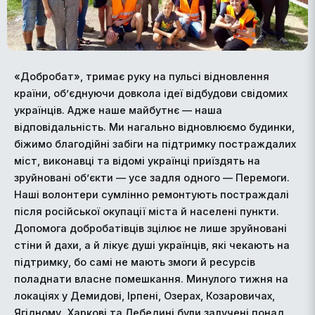
«Добробат», тримає руку на пульсі відновлення
країни, об’єднуючи довкола ідеї відбудови свідомих
українців. Адже наше майбутнє — наша
відповідальність. Ми нагально відновлюємо будинки,
біжимо благодійні забіги на підтримку постраждалих
міст, виконавці та відомі українці приїздять на
зруйновані об’єкти — усе задля одного — Перемоги.
Наші волонтери сумлінно ремонтують постраждалі
після російської окупації міста й населені пункти.
Допомога добробатівців зцілює не лише зруйновані
стіни й дахи, а й лікує душі українців, які чекають на
підтримку, бо самі не мають змоги й ресурсів
поладнати власне помешкання. Минулого тижня на
локаціях у Демидові, Ірпені, Озерах, Козаровичах,
Ягідному, Харкові та Лебедині були залучені понад