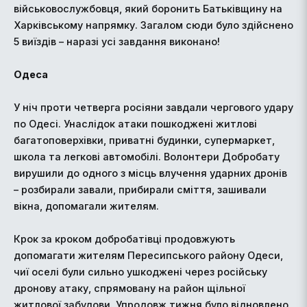
військовослужбовця, який боронить Батьківщину на
Харківському напрямку. Загалом сюди було здійснено
5 виїздів – наразі усі завдання виконано!
Одеса
У ніч проти четверга росіяни завдали чергового удару
по Одесі. Унаслідок атаки пошкоджені житлові
багатоповерхівки, приватні будинки, супермаркет,
школа та легкові автомобілі. Волонтери Добробату
вирушили до одного з місць влучення ударних дронів
– розбирали завали, прибирали сміття, зашивали
вікна, допомагали жителям.
Крок за кроком добробатівці продовжують
допомагати жителям Пересипського району Одеси,
чиї оселі були сильно ушкоджені через російську
дронову атаку, спрямовану на район щільної
житлової забудови. Упродовж тижня було відновлено