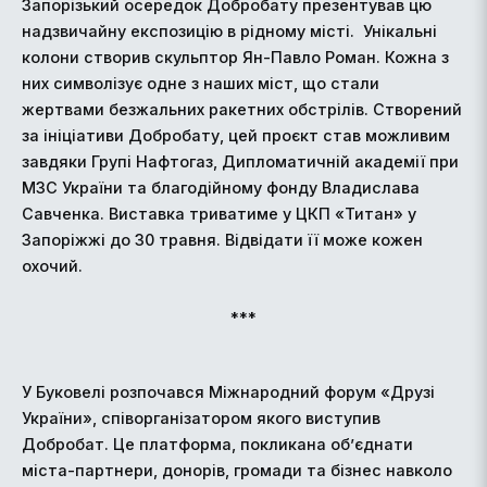
Запорізький осередок Добробату презентував цю
надзвичайну експозицію в рідному місті.
Унікальні
колони створив скульптор Ян-Павло Роман. Кожна з
них символізує одне з наших міст, що стали
жертвами безжальних ракетних обстрілів. Створений
за ініціативи Добробату, цей проєкт став можливим
завдяки Групі Нафтогаз, Дипломатичній академії при
МЗС України та благодійному фонду Владислава
Савченка. Виставка триватиме у ЦКП «Титан» у
Запоріжжі до 30 травня. Відвідати її може кожен
охочий.
***
У Буковелі розпочався Міжнародний форум «Друзі
України», співорганізатором якого виступив
Добробат. Це платформа, покликана об’єднати
міста-партнери, донорів, громади та бізнес навколо