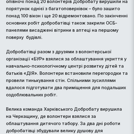
опівночі понад 20 волонтерів Добробату вирушили на
порятунок однієї з багатоповерхівок – було зашито
понад 100 вікон і ще 20 відремонтовано. По закінченні
основних робіт добробатівці також закрили ОСБ-
панелями висаджені вітрини в аптеці на першому
поверху
будівлі.
Добробатівці разом з друзями з волонтерської
організації «БУР» взялися за облаштування укриття у
навчально-психологічному центрі розвитку дітей та
батьків «ДІЯ». Волонтери встановили перегородки та
провели тинькування стін. Спільними зусиллями
вдалося підготувати два приміщення для подальших
оздоблювальних робіт.
Велика команда Харківського Добробату вирушила
на Черкащину, де волонтери взялися за
облаштування дитячого табору. За два дні роботи
добробатівці збудували велику душову для