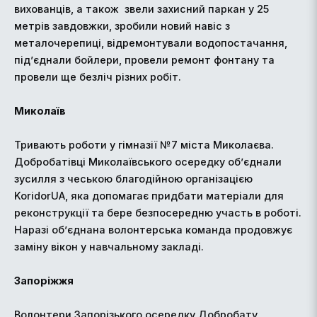
вихованців, а також
звели захисний паркан у 25
метрів завдовжки, зробили новий навіс з
металочерепиці, відремонтували водопостачання,
під’єднали бойлери, провели ремонт фонтану та
провели ще безліч різних робіт.
Миколаїв
Тривають роботи у гімназії №7 міста Миколаєва.
Добробатівці Миколаївського осередку об’єднали
зусилля з чеською благодійною організацією
KoridorUA, яка допомагає придбати матеріали для
реконструкції та бере безпосередню участь в роботі.
Наразі об’єднана волонтерська команда продовжує
заміну вікон у навчальному закладі.
Запоріжжя
Волонтери Запорізького осередку Добробату