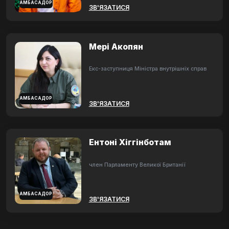
АМБАСАДОР
ЗВ'ЯЗАТИСЯ
Мері Акопян
Екс-заступниця Міністра внутрішніх справ
АМБАСАДОР
ЗВ'ЯЗАТИСЯ
Ентоні Хіггінботам
член Парламенту Великої Британії
АМБАСАДОР
ЗВ'ЯЗАТИСЯ