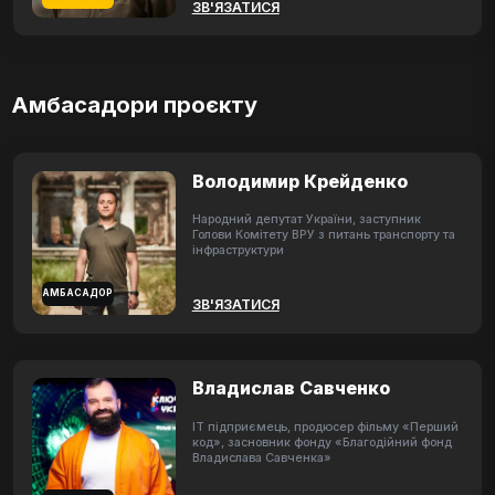
ЗВ'ЯЗАТИСЯ
Амбасадори проєкту
Володимир Крейденко
Народний депутат України, заступник
Голови Комітету ВРУ з питань транспорту та
інфраструктури
АМБАСАДОР
ЗВ'ЯЗАТИСЯ
Владислав Савченко
ІТ підприємець, продюсер фільму «Перший
код», засновник фонду «Благодійний фонд
Владислава Савченка»