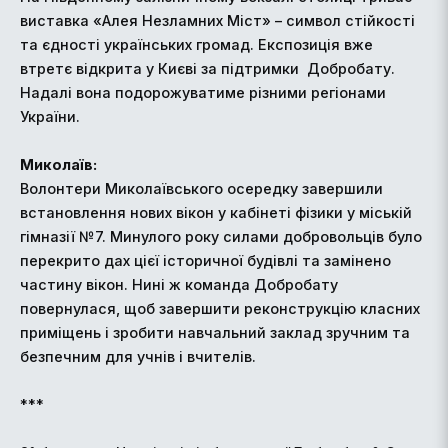
виставка «Алея Незламних Міст» – символ стійкості
та єдності українських громад. Експозиція вже
втретє відкрита у Києві за підтримки Добробату.
Надалі вона подорожуватиме різними регіонами
України.
Миколаїв:
Волонтери Миколаївського осередку завершили
встановлення нових вікон у кабінеті фізики у міській
гімназії №7. Минулого року силами добровольців було
перекрито дах цієї історичної будівлі та замінено
частину вікон. Нині ж команда Добробату
повернулася, щоб завершити реконструкцію класних
приміщень і зробити навчальний заклад зручним та
безпечним для учнів і вчителів.
***