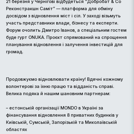
21 березня у Чернігові відбудеться “Добробат & Co
Реконстракшн Саміт” — платформа для обміну
досвідом з відновлення міст і сіл. У заході візьмуть
участь представники влади, бізнесу та експерти.
Форум очолить Дмитро Іванов, а спеціальним гостем
буде гурт ONUKA. Проєкт спрямований на спрощення
планування відновлення і залучення інвестицій для
громад.
Продовжуємо відновлювати країну! Вдячні кожному
волонтерові за їхню працю та відданість справі.
Велика подяка й нашим шановним партнерам:
– естонській організації MONDO в Україні за
фінансування відновлення 8 приватних будинків у
Київській, Сумській, Запорізькій та Миколаївській
областях