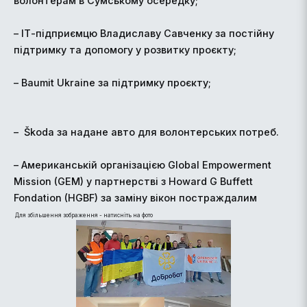
волонтерам в Сумському осередку;
– ІТ-підприємцю Владиславу Савченку за постійну
підтримку та допомогу у розвитку проєкту;
– Baumit Ukraine за підтримку проєкту;
– Škoda за надане авто для волонтерських потреб.
– Американській організацією Global Empowerment
Mission (GEM) у партнерстві з Howard G Buffett
Fondation (HGBF) за заміну вікон постраждалим
Для збільшення зображення - натисніть на фото