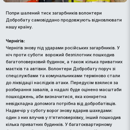
Попри шалений тиск загарбників волонтери
Добробату самовіддано продовжують відновлювати
нашу країну.
Чернігів:
Чернігів знову під ударами російських загарбників. У
ніч проти суботи ворожий безпілотник пошкодив
багатоповерховий будинок, а також кілька приватних
маєтків та автівки. Волонтери Добробату поруч зі
спецслужбами та комунальниками терміново стали
до ліквідації наслідків атаки. Передусім взялися за
розбирання завалів, а надалі буде оцінено масштаби
пошкоджень, аби визначитися, яка конкретна
невідкладна допомога потрібна від добробатівців.
Надвечір у суботу ворог знову вдарив шахедами:
один з них влучив у п’ятиповерхівку, інший пошкодив
кілька приватних будинків. У багатоквартирному