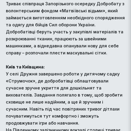
Триває співпраця Запорізького осередку Добробату з
волонтерським фондом «Матвіївські відьми», який
займається виготовленням необхідного спорядження
та одягу для бійців Сил оборони України.
Добробатівці беруть участь у закупівлі матеріалів та
розкроюванні тканин, працюють за швейними
машинками, а віднедавна опанували нову для себе
справу – розпочали плести маскувальні сітки.
Київ та Київщина:
У селі Дружня завершено роботи у дитячому садку
«Струмочок», де добробатівці облаштовували
сучасне зручне укриття для дошкільнят та
вихователів. Завдання полягало в тому, щоб зробити
сховище не лише надійним, а ще й зручним і
сучасним. Навіть під час повітряних тривог дітлахи
почуватимуться тут комфортно і зможуть
продовжувати ігри або навчання.
На Південному залізничному вокзалі столиці триває