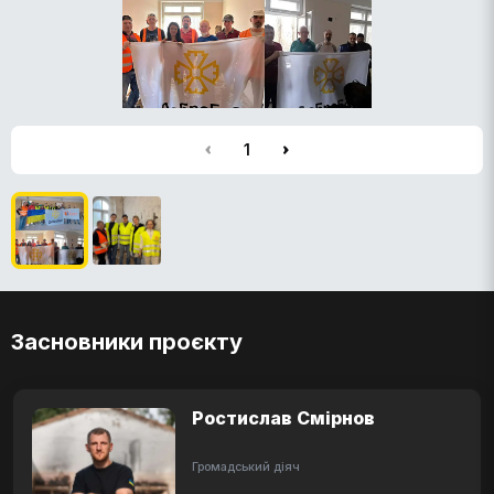
1
Засновники проєкту
Ростислав Смірнов
Громадський діяч