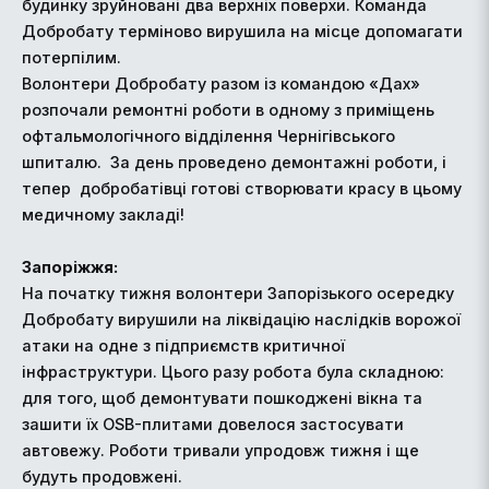
будинку зруйновані два верхніх поверхи. Команда
Добробату терміново вирушила на місце допомагати
потерпілим.
Волонтери Добробату разом із командою «Дах»
розпочали ремонтні роботи в одному з приміщень
офтальмологічного відділення Чернігівського
шпиталю. За день проведено демонтажні роботи, і
тепер добробатівці готові створювати красу в цьому
медичному закладі!
Запоріжжя:
На початку тижня волонтери Запорізького осередку
Добробату вирушили на ліквідацію наслідків ворожої
атаки на одне з підприємств критичної
інфраструктури. Цього разу робота була складною:
для того, щоб демонтувати пошкоджені вікна та
зашити їх OSB-плитами довелося застосувати
автовежу. Роботи тривали упродовж тижня і ще
будуть продовжені.