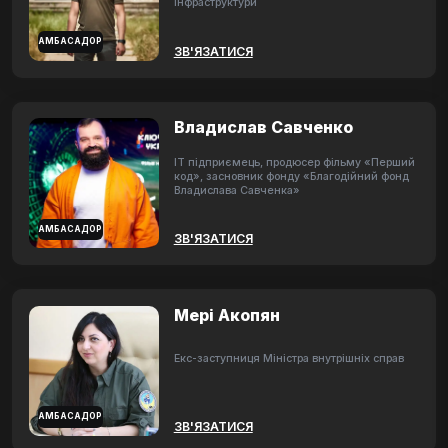
інфраструктури
АМБАСАДОР
ЗВ'ЯЗАТИСЯ
Владислав Савченко
ІТ підприємець, продюсер фільму «Перший
код», засновник фонду «Благодійний фонд
Владислава Савченка»
АМБАСАДОР
ЗВ'ЯЗАТИСЯ
Мері Акопян
Екс-заступниця Міністра внутрішніх справ
АМБАСАДОР
ЗВ'ЯЗАТИСЯ