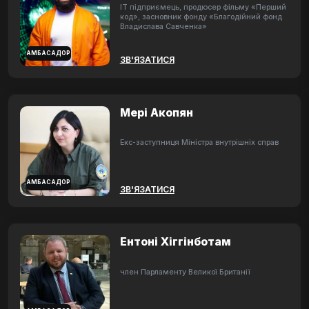
ІТ підприємець, продюсер фільму «Перший
код», засновник фонду «Благодійний фонд
Владислава Савченка»
АМБАСАДОР
ЗВ'ЯЗАТИСЯ
Мері Акопян
Екс-заступниця Міністра внутрішніх справ
АМБАСАДОР
ЗВ'ЯЗАТИСЯ
Ентоні Хіггінботам
член Парламенту Великої Британії