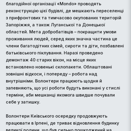
благодійної організації «Mondo» проводять
реконструкцію цієї будівлі, де мешкають переселенці
з прифронтових та тимчасово окупованих територій
Запоріжжя, а також Луганської та Донецької
областей. Мета добробатівців – покращити умови
проживання людей, серед яких значна частина це
члени багатодітних сімей, сироти та діти, позбавлені
батьківського піклування. Наразі проведено
демонтаж 40 старих вікон, на місце яких
встановлено новенькі склопакети. Облаштовані
зовнішні відкоси, і попереду – робота над
внутрішніми. Волонтери працюють щодня й
запевняють, що усі роботи будуть виконані у стислі
терміни, аби мешканці якомога швидше почували
себе у затишку.
Волонтери Київського осередку продовжують
працювати в Ірпені, де триває відновлення будинку
великої родини, що був сильно пошкоджений на