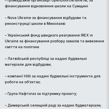
– громадській організації OpenDoorUkraine.NL за
фінансування відновлення школи на Сумщині
– Nova Ukraine за фінансування відбудови та
реконструкції школи в Миколаєві
– Український фонд швидкого реагування IREX in
Ukraine за фінансування розбору завалів та вивезення
сміття на полігони
– Латвійській республіці за надані будівельні
матеріали для відбудови;
– компанії Hilti за надані будівельні інструменти для
роботи на об’єктах;
– Група Нафтогаз за підтримку проєкту;
– Димерській селищній раді за надані будматеріали;