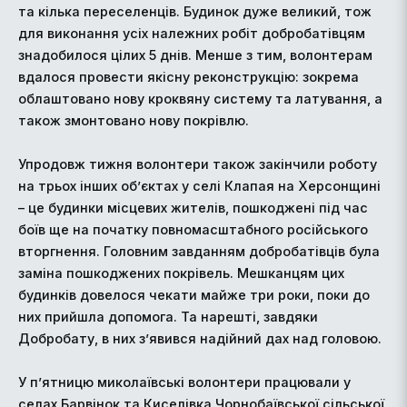
та кілька переселенців. Будинок дуже великий, тож
для виконання усіх належних робіт добробатівцям
знадобилося цілих 5 днів. Менше з тим, волонтерам
вдалося провести якісну реконструкцію: зокрема
облаштовано нову кроквяну систему та латування, а
також змонтовано нову покрівлю.
Упродовж тижня волонтери також закінчили роботу
на трьох інших об’єктах у селі Клапая на Херсонщині
– це будинки місцевих жителів, пошкоджені під час
боїв ще на початку повномасштабного російського
вторгнення. Головним завданням добробатівців була
заміна пошкоджених покрівель. Мешканцям цих
будинків довелося чекати майже три роки, поки до
них прийшла допомога. Та нарешті, завдяки
Добробату, в них з’явився надійний дах над головою.
У п’ятницю миколаївські волонтери працювали у
селах Барвінок та Киселівка Чорнобаївської сільської