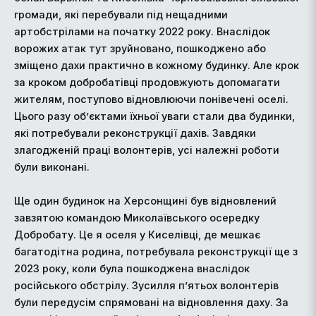
громади, які перебували під нещадними
артобстрілами на початку 2022 року. Внаслідок
ворожих атак тут зруйновано, пошкоджено або
зміщено дахи практично в кожному будинку. Але крок
за кроком добробатівці продовжують допомагати
жителям, поступово відновлюючи понівечені оселі.
Цього разу об’єктами їхньої уваги стали два будинки,
які потребували реконструкції дахів. Завдяки
злагодженій праці волонтерів, усі належні роботи
були виконані.
Ще один будинок на Херсонщині був відновлений
завзятою командою Миколаївського осередку
Добробату. Це я оселя у Киселівці, де мешкає
багатодітна родина, потребувала реконструкції ще з
2023 року, коли була пошкоджена внаслідок
російського обстрілу. Зусилля п’ятьох волонтерів
були передусім спрямовані на відновлення даху. За