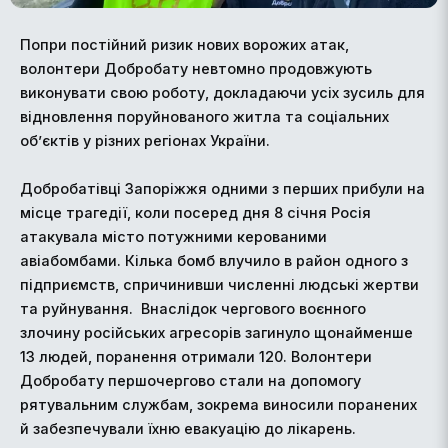
Попри постійний ризик нових ворожих атак,
волонтери Добробату невтомно продовжують
виконувати свою роботу, докладаючи усіх зусиль для
відновлення поруйнованого житла та соціальних
об’єктів у різних регіонах України.
Добробатівці Запоріжжя одними з перших прибули на
місце трагедії, коли посеред дня 8 січня Росія
атакувала місто потужними керованими
авіабомбами. Кілька бомб влучило в район одного з
підприємств, спричинивши численні людські жертви
та руйнування. Внаслідок чергового воєнного
злочину російських агресорів загинуло щонайменше
13 людей, поранення отримали 120. Волонтери
Добробату першочергово стали на допомогу
рятувальним службам, зокрема виносили поранених
й забезпечували їхню евакуацію до лікарень.