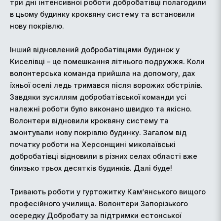
три дні інтенсивної роботи добробатівці полагодили
в цьому будинку кроквяну систему та встановили
нову покрівлю.
Інший відновлений добробатівцями будинок у
Киселівці – це помешкання літнього подружжя. Коли
волонтерська команда прийшла на допомогу, дах
їхньої оселі ледь тримався після ворожих обстрілів.
Завдяки зусиллям добробатівської команди усі
належні роботи було виконано швидко та якісно.
Волонтери відновили кроквяну систему та
змонтували нову покрівлю будинку. Загалом від
початку роботи на Херсонщині миколаївські
добробатівці відновили в різних селах області вже
близько трьох десятків будинків. Далі буде!
Тривають роботи у гуртожитку Кам’янського вищого
професійного училища. Волонтери Запорізького
осередку Добробату за підтримки естонської