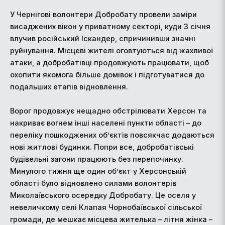
У Чернігові волонтери Добробату провели заміри
висаджених вікон у приватному секторі, куди 3 січня
влучив російський Іскандер, спричинивши значні
руйнування. Місцеві жителі оговтуються від жахливої
атаки, а добробатівці продовжують працювати, щоб
охопити якомога більше домівок і підготуватися до
подальших етапів відновлення.
Ворог продовжує нещадно обстрілювати Херсон та
накриває вогнем інші населені пункти області – до
переліку пошкоджених об’єктів повсякчас додаються
нові житлові будинки. Попри все, добробатівські
будівельні загони працюють без перепочинку.
Минулого тижня ще один об’єкт у Херсонській
області було відновлено силами волонтерів
Миколаївського осередку Добробату. Це оселя у
невеличкому селі Клапая Чорнобаївської сільської
громади, де мешкає місцева жителька – літня жінка –