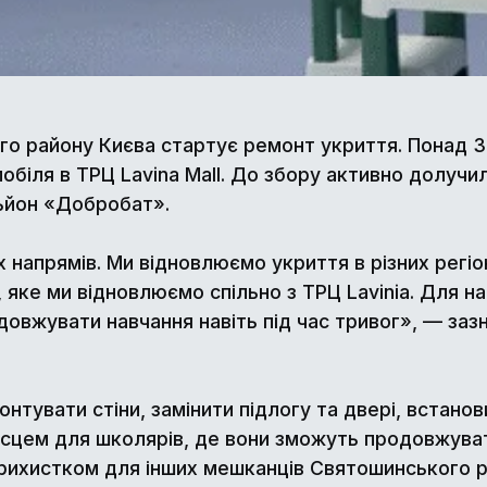
 району Києва стартує ремонт укриття. Понад 350
омобіля в ТРЦ Lavina Mall. До збору активно долучи
ьйон «Добробат».
 напрямів. Ми відновлюємо укриття в різних регіон
 яке ми відновлюємо спільно з ТРЦ Lavinia. Для н
довжувати навчання навіть під час тривог», — за
нтувати стіни, замінити підлогу та двері, встано
ісцем для школярів, де вони зможуть продовжувати
 прихистком для інших мешканців Святошинського р