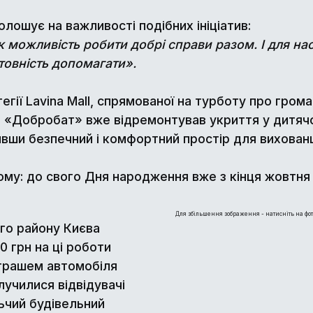
лошує на важливості подібних ініціатив:
можливість робити добрі справи разом. І для нас 
отовність допомагати».
гії Lavina Mall, спрямованої на турботу про грома
з «Добробат» вже відремонтував укриття у дитяч
ши безпечний і комфортний простір для вихованц
тому: до свого Дня народження вже з кінця жовтня
Для збільшення зображення - натисніть на фот
го району Києва
 грн на ці роботи
зіграшем автомобіля
лучилися відвідувачі
ьчий будівельний