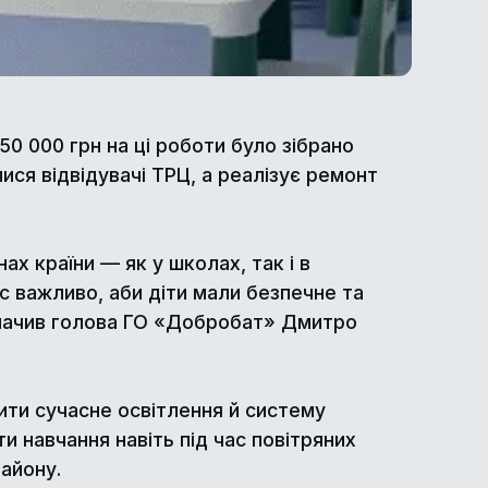
 000 грн на ці роботи було зібрано
лися відвідувачі ТРЦ, а реалізує ремонт
ах країни — як у школах, так і в
ас важливо, аби діти мали безпечне та
значив голова ГО «Добробат» Дмитро
вити сучасне освітлення й систему
 навчання навіть під час повітряних
айону.