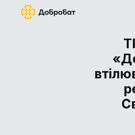
Т
«Д
втілюв
р
С