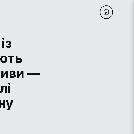
із
ють
ативи —
лі
ну