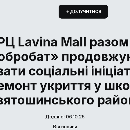
ДОЛУЧИТИСЯ
РЦ Lavina Mall разом 
обробат» продовжу
ати соціальні ініці
емонт укриття у шко
вятошинського райо
Додано: 06.10.25
Всі новини