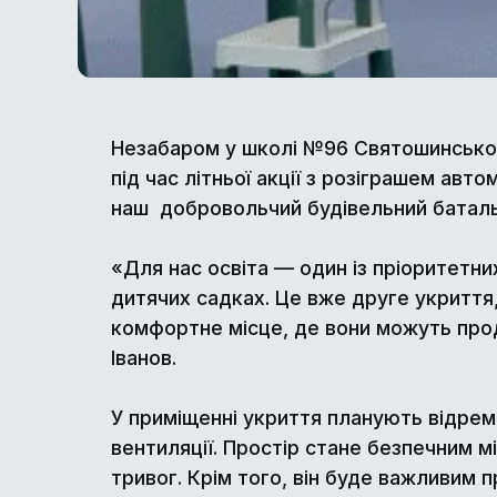
Незабаром у школі №96 Святошинського
під час літньої акції з розіграшем авт
наш добровольчий будівельний батал
«Для нас освіта — один із пріоритетних
дитячих садках. Це вже друге укриття,
комфортне місце, де вони можуть про
Іванов.
У приміщенні укриття планують відремо
вентиляції. Простір стане безпечним м
тривог. Крім того, він буде важливим