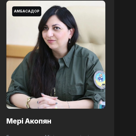
АМБАСАДОР
Мері Акопян