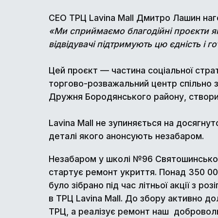
СЕО ТРЦ Lavina Mall Дмитро Лашин наго
«Ми сприймаємо благодійні проєкти як 
відвідувачі підтримують цю єдність і г
Цей проєкт — частина соціальної страте
торгово-розважальний центр спільно 
Дружня Бородянського району, створив
Lavina Mall не зупиняється на досягну
деталі якого анонсують незабаром.
Незабаром у школі №96 Святошинсько
стартує ремонт укриття. Понад 350 000
було зібрано під час літньої акції з ро
в ТРЦ Lavina Mall. До збору активно до
ТРЦ, а реалізує ремонт наш добровол