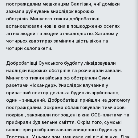
постраждалим мешканцям Салтівки, чиї домівки
зазнали руйнувань внаслідок ворожих
обстрілів. Минулого тижня добробатівці
встановлювали нові вікна в пошкоджених оселях
літніх людей та людей з інвалідністю. Загалом у
чотирьох квартирах замінили шість вікон та
чотири склопакети.
Добробатівці Сумського будбату ліквідовували
наслідки ворожих обстрілів та розчищали завали.
Минулого тижня війська рф обстріляли Суми
ракетами «Іскандер». Унаслідок влучання у
приватний сектор декілька будинків зруйновано,
один – знищений. Добробатівці прийшли на допомогу
постраждалим. Зокрема облаштовували тимчасові
покрівлі, закривали потрощені вікна ОСБ-плитами та
прибирали будівельне сміття. Окрім того, сумські
волонтери розібрали завали знищеного будинку в
Тростянці. У цьому домі мешкали дві літні жінки. Для