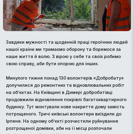
Завдяки мужності та щоденній праці героїчних людей
нашої країни ми тримаємо оборону та боремося за
наше життя й волю. З вірою у себе та своїх робимо
свою справу, аби бути опорою для інших.
Минулого тижня понад 130 волонтерів «Добробату»
долучилися до ремонтних та відновлювальних робіт
на об’єктах. На Київщині в Димері добробатівці
продовжили відновлення покрівлі багатоквартирного
будинку. Тут монтували нове накриття дому замість
потрощеного. Тричі київські волонтери виїздили до
Ірпеня. На одному об’єкті розчистили руйнування
розтрощеної домівки, аби на її місці розпочали