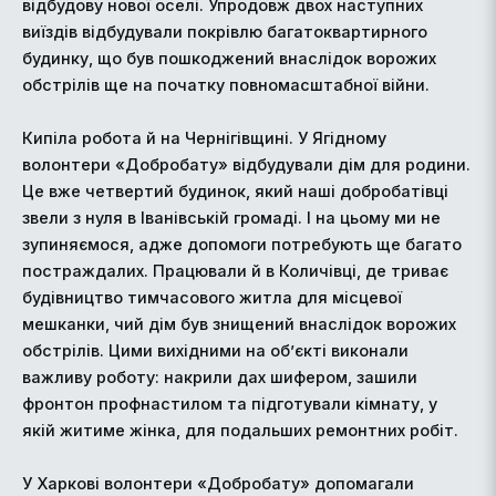
відбудову нової оселі. Упродовж двох наступних
виїздів відбудували покрівлю багатоквартирного
будинку, що був пошкоджений внаслідок ворожих
обстрілів ще на початку повномасштабної війни.
Кипіла робота й на Чернігівщині. У Ягідному
волонтери «Добробату» відбудували дім для родини.
Це вже четвертий будинок, який наші добробатівці
звели з нуля в Іванівській громаді. І на цьому ми не
зупиняємося, адже допомоги потребують ще багато
постраждалих. Працювали й в Количівці, де триває
будівництво тимчасового житла для місцевої
мешканки, чий дім був знищений внаслідок ворожих
обстрілів. Цими вихідними на об’єкті виконали
важливу роботу: накрили дах шифером, зашили
фронтон профнастилом та підготували кімнату, у
якій житиме жінка, для подальших ремонтних робіт.
У Харкові волонтери «Добробату» допомагали