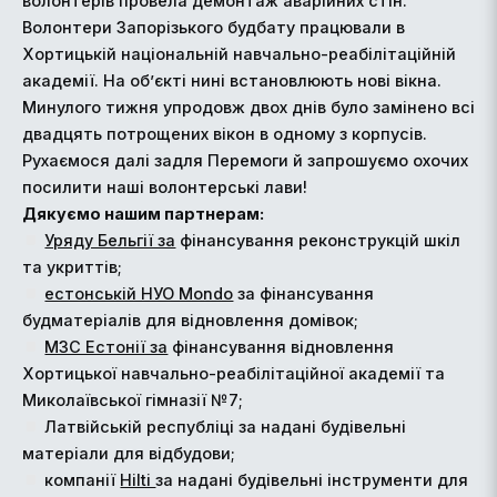
волонтерів провела демонтаж аварійних стін.
Волонтери Запорізького будбату працювали в
Хортицькій національній навчально-реабілітаційній
академії. На об’єкті нині встановлюють нові вікна.
Минулого тижня упродовж двох днів було замінено всі
двадцять потрощених вікон в одному з корпусів.
Рухаємося далі задля Перемоги й запрошуємо охочих
посилити наші волонтерські лави!
Дякуємо нашим партнерам:
Уряду Бельгії за
фінансування реконструкцій шкіл
та укриттів;
естонській НУО Mondo
за фінансування
будматеріалів для відновлення домівок;
МЗС Естонії за
фінансування відновлення
Хортицької навчально-реабілітаційної академії та
Миколаївської гімназії №7;
Латвійській республіці за надані будівельні
матеріали для відбудови;
компанії
Hilti
за надані будівельні інструменти для