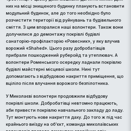
них на місці знищеного будинку планують встановити
модульний будинок, але до того необхідно було
розчистити території від руйнувань та будівельного
сміття. З цим впоралися наші волонтери. Також вони
долучилися до демонтажу покрівлі будівлі
санаторію-профілакторію «Ровесник», у яку влучив
ворожий «Shahed». Цього разу добробатівців
прибрали пошкоджений руберойд та утеплювач. А
волонтери Роменського осередку ладнали покрівлю
будівлі майстерні місцевої школи. Нині тут
допомагають з відбудовою накриття приміщення, що
вціліло після влучання ворожого безпілотника.
У Миколаєві волонтери продовжили відбудову
покрівлі школи. Добробатівці невтомно працюють,
аби привести покрівлю навчального закладу до ладу.
Тут монтують нове накриття даху. До того ж під час
крайнього виїзду на об‘єкт, команда миколаївських