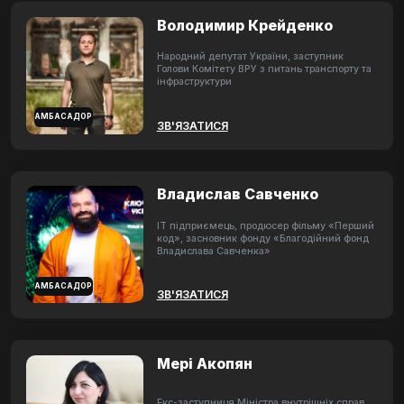
Володимир Крейденко
Народний депутат України, заступник
Голови Комітету ВРУ з питань транспорту та
інфраструктури
АМБАСАДОР
ЗВ'ЯЗАТИСЯ
Владислав Савченко
ІТ підприємець, продюсер фільму «Перший
код», засновник фонду «Благодійний фонд
Владислава Савченка»
АМБАСАДОР
ЗВ'ЯЗАТИСЯ
Мері Акопян
Екс-заступниця Міністра внутрішніх справ