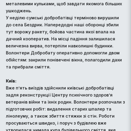
металевими кульками, щоб завдати якомога більших
ушкоджень.
У неділю сумські добробатівці терміново вирушили
до села Бездрик. Напередодні наші оборонці збили
тут ворожу ракету, бойова частина якої впала на
дачний кооператив. На місці падіння залишилася
величезна вирва, потерпіли навколишні будинки.
Волонтери Добробату оперативно допомогли двом
обійстям: закрили понівечені вікна, полагодили дахи
та прибрали сміття.
Київ:
Вже п’ять виїздів здійснили київські добробатівці
задля реконструкції Центру психічного здоров’я
ветеранів війни та їхніх родин. Волонтери розпочали з
підготовчих робіт: видалення старих шпалер та
лінолеуму, а також збиття стяжки зі стін. Роботи
просуваються швидко, і поруч з будівлею вже
утворилася чимала купа будівельного сміття, яке