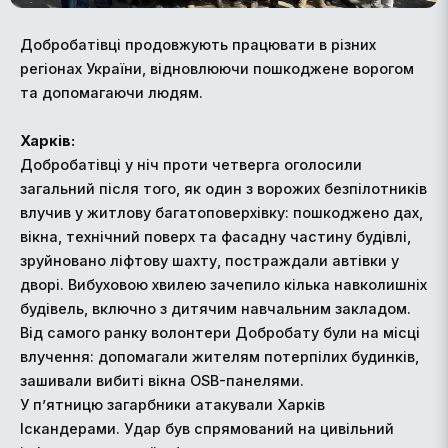
Добробатівці продовжують працювати в різних
регіонах України, відновлюючи пошкоджене ворогом
та допомагаючи людям.
Харків:
Добробатівці у ніч проти четверга оголосили
загальний після того, як один з ворожих безпілотників
влучив у житлову багатоповерхівку: пошкоджено дах,
вікна, технічний поверх та фасадну частину будівлі,
зруйновано ліфтову шахту, постраждали автівки у
дворі. Вибуховою хвилею зачепило кілька навколишніх
будівель, включно з дитячим навчальним закладом.
Від самого ранку волонтери Добробату були на місці
влучення: допомагали жителям потерпілих будинків,
зашивали вибиті вікна OSB-панелями.
У п’ятницю загарбники атакували Харків
Іскандерами. Удар був спрямований на цивільний