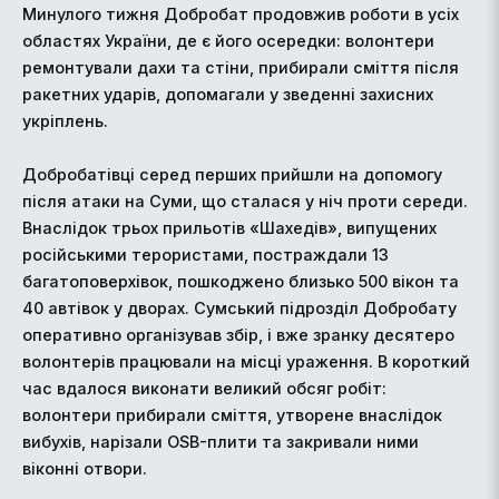
Минулого тижня Добробат продовжив роботи в усіх
областях України, де є його осередки: волонтери
ремонтували дахи та стіни, прибирали сміття після
ракетних ударів, допомагали у зведенні захисних
укріплень.
Добробатівці серед перших прийшли на допомогу
після атаки на Суми, що сталася у ніч проти середи.
Внаслідок трьох прильотів «Шахедів», випущених
російськими терористами, постраждали 13
багатоповерхівок, пошкоджено близько 500 вікон та
40 автівок у дворах. Сумський підрозділ Добробату
оперативно організував збір, і вже зранку десятеро
волонтерів працювали на місці ураження. В короткий
час вдалося виконати великий обсяг робіт:
волонтери прибирали сміття, утворене внаслідок
вибухів, нарізали OSB-плити та закривали ними
віконні отвори.