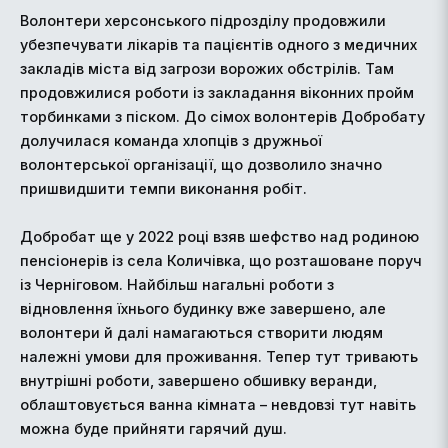
Волонтери херсонського підрозділу продовжили
убезпечувати лікарів та пацієнтів одного з медичних
закладів міста від загрози ворожих обстрілів. Там
продовжилися роботи із закладання віконних пройм
торбинками з піском. До сімох волонтерів Добробату
долучилася команда хлопців з дружньої
волонтерської організації, що дозволило значно
пришвидшити темпи виконання робіт.
Добробат ще у 2022 році взяв шефство над родиною
пенсіонерів із села Количівка, що розташоване поруч
із Черніговом. Найбільш нагальні роботи з
відновлення їхнього будинку вже завершено, але
волонтери й далі намагаються створити людям
належні умови для проживання. Тепер тут тривають
внутрішні роботи, завершено обшивку веранди,
облаштовується ванна кімната – невдовзі тут навіть
можна буде прийняти гарячий душ.