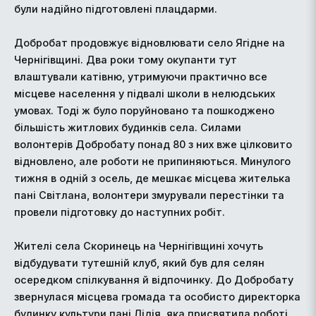
були надійно підготовлені плацдарми.
Добробат продовжує відновлювати село Ягідне на
Чернігівщині. Два роки тому окупанти тут
влаштували катівню, утримуючи практично все
місцеве населення у підвалі школи в нелюдських
умовах. Тоді ж було поруйновано та пошкоджено
більшість житлових будинків села. Силами
волонтерів Добробату понад 80 з них вже цілковито
відновлено, але роботи не припиняються. Минулого
тижня в одній з осель, де мешкає місцева жителька
пані Світлана, волонтери змурували перестінки та
провели підготовку до наступних робіт.
Жителі села Скоринець на Чернігівщині хочуть
відбудувати тутешній клуб, який був для селян
осередком спілкування й відпочинку. До Добробату
звернулася місцева громада та особисто директорка
будинку культури пані Лідія, яка присвятила роботі