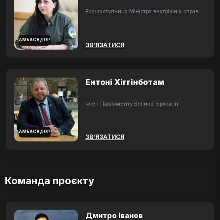
Екс-заступниця Міністра внутрішніх справ
АМБАСАДОР
ЗВ'ЯЗАТИСЯ
Ентоні Хіггінботам
член Парламенту Великої Британії
АМБАСАДОР
ЗВ'ЯЗАТИСЯ
Команда проєкту
Дмитро Іванов