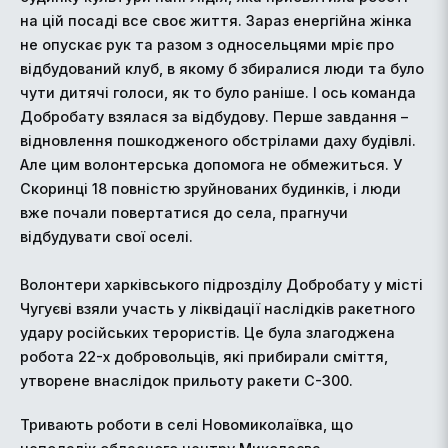
на цій посаді все своє життя. Зараз енергійна жінка
не опускає рук та разом з односельцями мріє про
відбудований клуб, в якому б збиралися люди та було
чути дитячі голоси, як то було раніше. І ось команда
Добробату взялася за відбудову. Перше завдання –
відновлення пошкодженого обстрілами даху будівлі.
Але цим волонтерська допомога не обмежиться. У
Скоринці 18 повністю зруйнованих будинків, і люди
вже почали повертатися до села, прагнучи
відбудувати свої оселі.
Волонтери харківського підрозділу Добробату у місті
Чугуєві взяли участь у ліквідації наслідків ракетного
удару російських терористів. Це була злагоджена
робота 22-х добровольців, які прибирали сміття,
утворене внаслідок прильоту ракети С-300.
Тривають роботи в селі Новомиколаївка, що