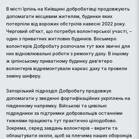
В місті Ірпінь на Київщині добробатівці продовжують
допомагати місцевим жителям, будинки яких
потерпіли від ворожих обстрілів навесні 2022 року.
Черговий об’єкт, що потребує волонтерської участі, –
один з приватних житлових будинків. Восьмеро
волонтерів Добробату розпочали тут вже звичні для
них відновлювальні роботи з ремонту даху. В іншому
ж ірпінському приватному будинку дев’ятеро
волонтерів відремонтували каркас даху та провели
заміну шиферу.
Запорізький підрозділ Добробату продовжує
допомагати у зведенні фортифікаційних укріплень на
південному напрямку. Військові та цивільні
підрядники за підтримки добровольців останніми
тижнями працюють тут практично цілодобово.
Зокрема, серед завдань волонтерів – вирити та
облаштувати окопи, щоб за плечима наших оборонців