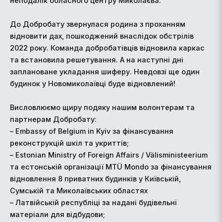
неподалік обласного центру Миколаєва.
До Добробату звернулася родина з проханням
відновити дах, пошкоджений внаслідок обстрілів
2022 року. Команда добробатівців відновила каркас
та встановила решетування. А на наступні дні
заплановане укладання шиферу. Невдовзі ще один
будинок у Новомиколаївці буде відновлений!
Висловлюємо щиру подяку нашим волонтерам та
партнерам Добробату:
– Embassy of Belgium in Kyiv за фінансування
реконструкцій шкіл та укриттів;
– Estonian Ministry of Foreign Affairs / Välisministeerium
та естонській організації MTÜ Mondo за фінансування
відновлення 8 приватних будинків у Київській,
Сумській та Миколаївських областях
– Латвійській республіці за надані будівельні
матеріали для відбудови;